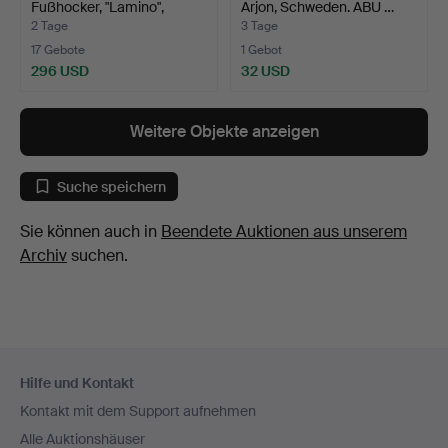
Fußhocker, "Lamino",
Arjon, Schweden. ABU …
Eiche/…
2 Tage
3 Tage
17 Gebote
1 Gebot
296 USD
32 USD
Weitere Objekte anzeigen
Suche speichern
Sie können auch in
Beendete Auktionen aus unserem
Archiv
suchen.
Fußzeilen-
Hilfe und Kontakt
Navigation
Kontakt mit dem Support aufnehmen
Alle Auktionshäuser