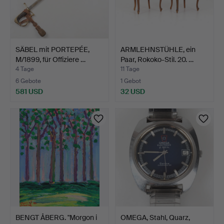
SÄBEL mit PORTEPÉE,
ARMLEHNSTÜHLE, ein
M/1899, für Offiziere …
Paar, Rokoko-Stil. 20. …
4 Tage
11 Tage
6 Gebote
1 Gebot
581 USD
32 USD
BENGT ÅBERG. "Morgon i
OMEGA, Stahl, Quarz,