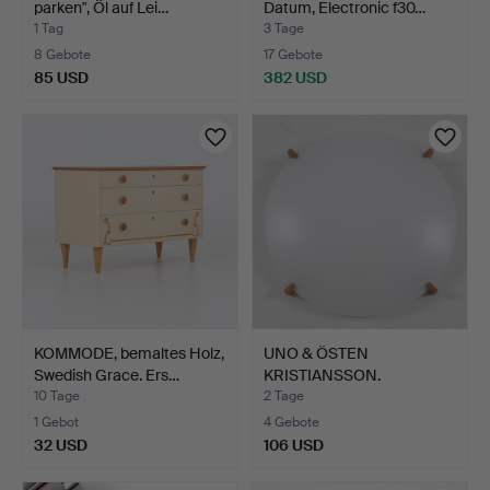
parken", Öl auf Lei…
Datum, Electronic f30…
1 Tag
3 Tage
8 Gebote
17 Gebote
85 USD
382 USD
KOMMODE, bemaltes Holz,
UNO & ÖSTEN
Swedish Grace. Ers…
KRISTIANSSON.
Deckenplafond, g…
10 Tage
2 Tage
1 Gebot
4 Gebote
32 USD
106 USD