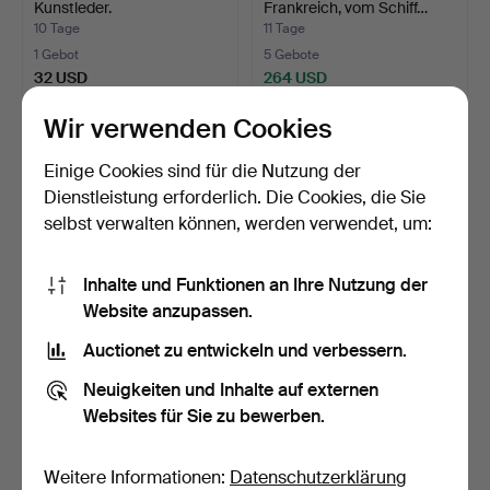
Kunstleder.
Frankreich, vom Schiff…
10 Tage
11 Tage
1 Gebot
5 Gebote
32 USD
264 USD
Wir verwenden Cookies
Einige Cookies sind für die Nutzung der
Dienstleistung erforderlich. Die Cookies, die Sie
selbst verwalten können, werden verwendet, um:
Inhalte und Funktionen an Ihre Nutzung der
Website anzupassen.
Auctionet zu entwickeln und verbessern.
OIDENTIFIERAD
CHRISTIAN DIOR.
KONSTNÄR. Dampfschiff
Brillengestelle, geschliff…
Neuigkeiten und Inhalte auf externen
SS Jan…
14 Std
4 Tage
Websites für Sie zu bewerben.
5 Gebote
3 Gebote
106 USD
38 USD
Weitere Informationen:
Datenschutzerklärung