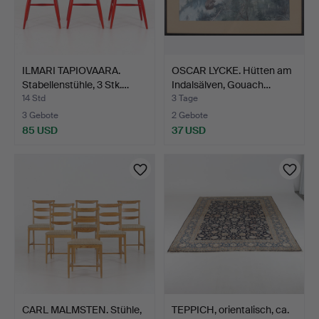
ILMARI TAPIOVAARA.
OSCAR LYCKE. Hütten am
Stabellenstühle, 3 Stk.…
Indalsälven, Gouach…
14 Std
3 Tage
3 Gebote
2 Gebote
85 USD
37 USD
CARL MALMSTEN. Stühle,
TEPPICH, orientalisch, ca.