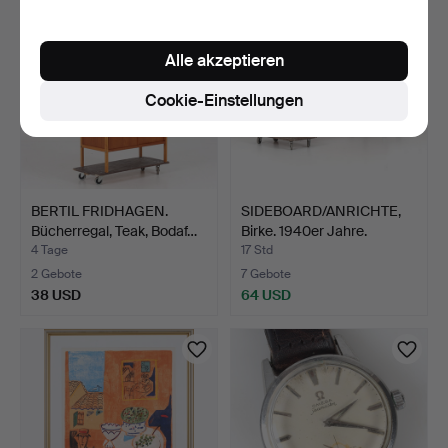
Alle akzeptieren
Cookie-Einstellungen
BERTIL FRIDHAGEN.
SIDEBOARD/ANRICHTE,
Bücherregal, Teak, Bodaf…
Birke. 1940er Jahre.
4 Tage
17 Std
2 Gebote
7 Gebote
38 USD
64 USD