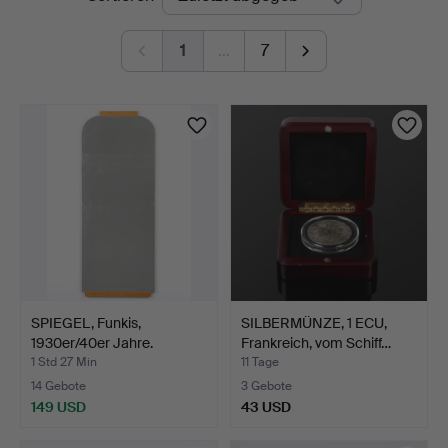
Auktionen
1
…
7
SPIEGEL, Funkis,
SILBERMÜNZE, 1 ECU,
1930er/40er Jahre.
Frankreich, vom Schiff…
1 Std 27 Min
11 Tage
14 Gebote
3 Gebote
149 USD
43 USD