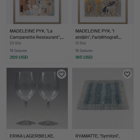
MADELEINE PYK. "La
MADELEINE PYK. "I
Campanette Restaurant",…
ateljén", Farblithografi…
23 Std
13 Std
19 Gebote
16 Gebote
269 USD
185 USD
ERIKA LAGERBIELKE.
RYAMATTE, ''Symfoni'',