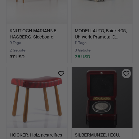
KNUT OCH MARIANNE
MODELLAUTO, Buick 405,
HAGBERG. Sideboard,
Uhrwerk, Prämeta, D…
"Sto…
9 Tage
11 Tage
2 Gebote
3 Gebote
37 USD
38 USD
HOCKER, Holz, gestreiftes
SILBERMÜNZE, 1 ECU,