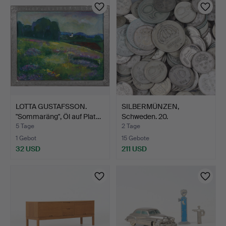
LOTTA GUSTAFSSON.
SILBERMÜNZEN,
"Sommaräng", Öl auf Plat…
Schweden. 20.
Jahrhundert.
5 Tage
2 Tage
1 Gebot
15 Gebote
32 USD
211 USD