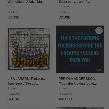
Weingläser, 2 Stk., "Me…
Tabergs-rya, ca. 19…
17 Std
10 Tage
1 Gebot
1 Gebot
32 USD
32 USD
LISA LARSON. Plakette,
PER OLA ANDERSSON.
Steinzeug, "Skepp",…
"Fuck the fucking fucke…
4 Tage
2 Tage
2 Gebote
15 Gebote
37 USD
166 USD