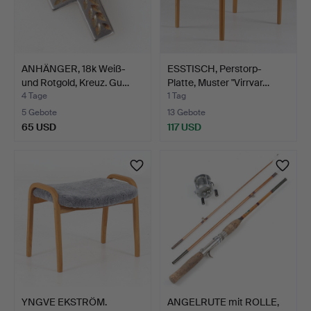
ANHÄNGER, 18k Weiß-
ESSTISCH, Perstorp-
und Rotgold, Kreuz. Gu…
Platte, Muster "Virrvar…
4 Tage
1 Tag
5 Gebote
13 Gebote
65 USD
117 USD
YNGVE EKSTRÖM.
ANGELRUTE mit ROLLE,