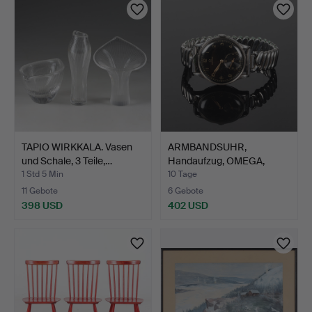
TAPIO WIRKKALA. Vasen
ARMBANDSUHR,
und Schale, 3 Teile,…
Handaufzug, OMEGA,
1940er Jah…
1 Std 5 Min
10 Tage
11 Gebote
6 Gebote
398 USD
402 USD