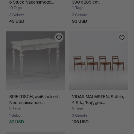
6 Stück "Vapensmede…
390 x 285 cm.
10 Tage
11 Tage
3 Gebote
3 Gebote
43 USD
93 USD
SPIELTISCH, weiß lackiert,
VIDAR MALMSTEN. Stühle,
Neorenaissance,…
4 Stk., "Kaj", geb…
8 Tage
9 Tage
1 Gebot
3 Gebote
32 USD
106 USD