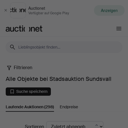
Auctionet
Anzeigen
Schließen
Verfügbar auf Google Play
Auctionet.com
Filtrieren
Alle
Alle Objekte bei Stadsauktion Sundsvall
Objekte
Suche speichern
bei
Laufende Auktionen
(298)
Endpreise
Stadsauktion
Sundsvall
Laufende
Sortieren