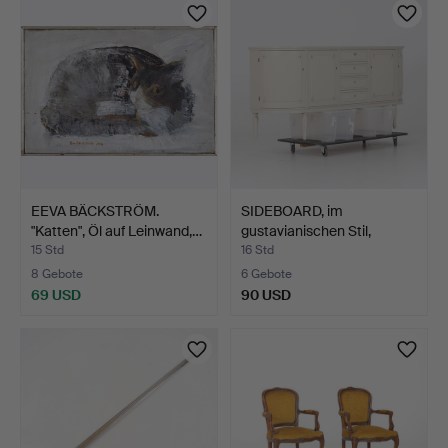
EEVA BÄCKSTRÖM.
SIDEBOARD, im
"Katten", Öl auf Leinwand,…
gustavianischen Stil,
zweite…
15 Std
16 Std
8 Gebote
6 Gebote
69 USD
90 USD