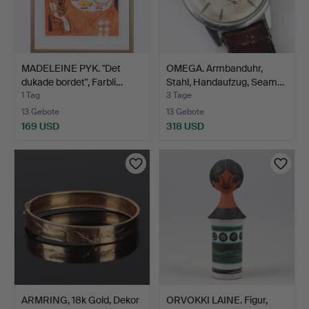
MADELEINE PYK. "Det
OMEGA. Armbanduhr,
dukade bordet", Farbli…
Stahl, Handaufzug, Seam…
1 Tag
3 Tage
13 Gebote
13 Gebote
169 USD
318 USD
ARMRING, 18k Gold, Dekor
ORVOKKI LAINE. Figur,