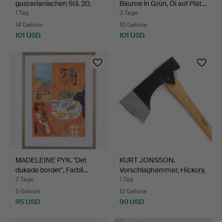
gustavianischen Stil. 20.
Bäume in Grün, Öl auf Plat…
Ja…
1 Tag
3 Tage
14 Gebote
10 Gebote
101 USD
101 USD
MADELEINE PYK. "Det
KURT JONSSON.
dukade bordet", Farbli…
Vorschlaghammer, Hickory,
St…
2 Tage
1 Tag
5 Gebote
12 Gebote
95 USD
90 USD