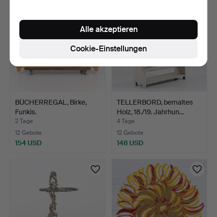
Alle akzeptieren
Cookie-Einstellungen
BÜCHERREGAL, Birke,
TELLERBORD, bemaltes
Funkis.
Holz, 18./19. Jahrhun…
2 Tage
4 Tage
12 Gebote
12 Gebote
154 USD
148 USD