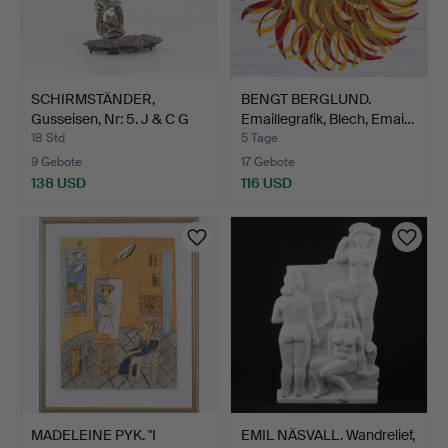
SCHIRMSTÄNDER,
BENGT BERGLUND.
Gusseisen, Nr: 5. J & C G
Emaillegrafik, Blech, Emai…
B…
18 Std
5 Tage
9 Gebote
17 Gebote
138 USD
116 USD
MADELEINE PYK. "I
EMIL NÄSVALL. Wandrelief,