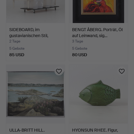
SIDEBOARD, im
BENGT ÅBERG. Porträt, Öl
gustavianischen Stil,
auf Leinwand, sig…
zweite…
2 Tage
3 Tage
5 Gebote
5 Gebote
85 USD
80 USD
ULLA-BRITT HILL.
HYONSUN RHEE. Figur,