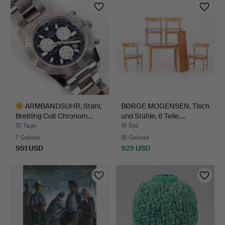
Objekt
ARMBANDSUHR, Stahl,
BØRGE MOGENSEN. Tisch
Breitling Colt Chronom…
und Stühle, 6 Teile.…
10 Tage
18 Std
7 Gebote
18 Gebote
951 USD
923 USD
Ausgewähltes
Objekt