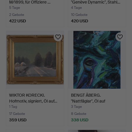
M/1899, für Offiziere …
"Genève Dynamic", Stahl…
5 Tage
4 Tage
2 Gebote
10 Gebote
422 USD
420 USD
Ausgewähltes
Objekt
WIKTOR KORECKI.
BENGT ÅBERG.
Hofmotiv, signiert, Öl auf…
"Nattfåglar", Öl auf
Leinwand…
1 Tag
3 Tage
17 Gebote
8 Gebote
359 USD
338 USD