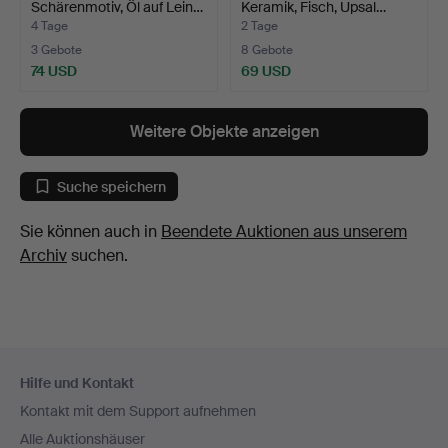
Schärenmotiv, Öl auf Lein…
Keramik, Fisch, Upsal…
4 Tage
2 Tage
3 Gebote
8 Gebote
74 USD
69 USD
Weitere Objekte anzeigen
Suche speichern
Sie können auch in
Beendete Auktionen aus unserem
Archiv
suchen.
Fußzeilen-
Hilfe und Kontakt
Navigation
Kontakt mit dem Support aufnehmen
Alle Auktionshäuser