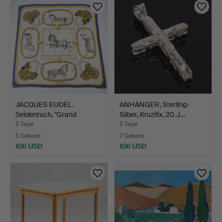
JACQUES EUDEL.
ANHÄNGER, Sterling-
Seidentuch, "Grand
Silber, Kruzifix, 20. J…
Apparat"…
5 Tage
5 Tage
5 Gebote
7 Gebote
106 USD
106 USD