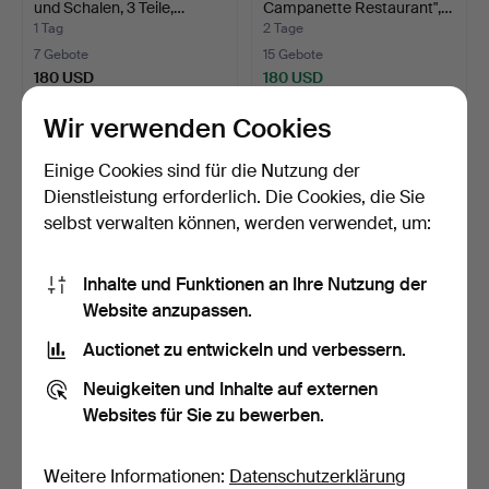
und Schalen, 3 Teile,…
Campanette Restaurant",…
1 Tag
2 Tage
7 Gebote
15 Gebote
180 USD
180 USD
Wir verwenden Cookies
Einige Cookies sind für die Nutzung der
Dienstleistung erforderlich. Die Cookies, die Sie
selbst verwalten können, werden verwendet, um:
Inhalte und Funktionen an Ihre Nutzung der
Website anzupassen.
Auctionet zu entwickeln und verbessern.
LISA LARSON.
MONDLICHTLAMPE, Glas,
Wandplakette, Katze,
Messing, 18./19. Jah…
Neuigkeiten und Inhalte auf externen
Steinzeu…
1 Tag
4 Tage
Websites für Sie zu bewerben.
4 Gebote
12 Gebote
169 USD
169 USD
Weitere Informationen:
Datenschutzerklärung