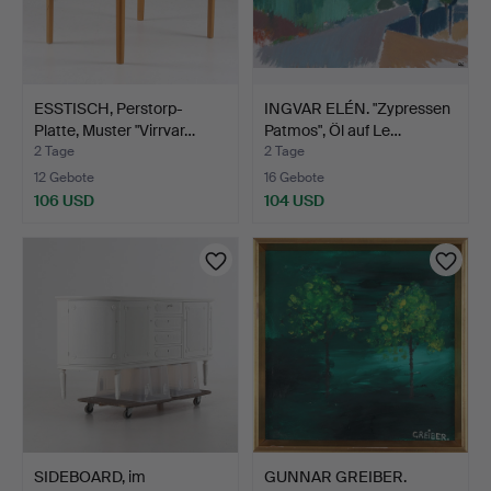
ESSTISCH, Perstorp-
INGVAR ELÉN. "Zypressen
Platte, Muster "Virrvar…
Patmos", Öl auf Le…
2 Tage
2 Tage
12 Gebote
16 Gebote
106 USD
104 USD
SIDEBOARD, im
GUNNAR GREIBER.