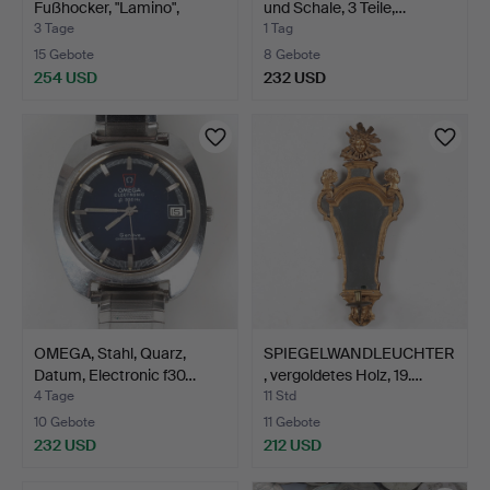
Fußhocker, "Lamino",
und Schale, 3 Teile,…
Eiche/…
3 Tage
1 Tag
15 Gebote
8 Gebote
254 USD
232 USD
OMEGA, Stahl, Quarz,
SPIEGELWANDLEUCHTER
Datum, Electronic f30…
, vergoldetes Holz, 19.…
4 Tage
11 Std
10 Gebote
11 Gebote
232 USD
212 USD