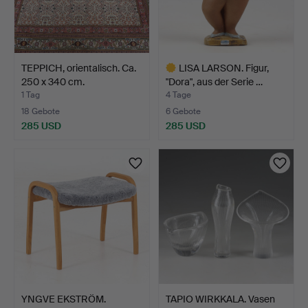
TEPPICH, orientalisch. Ca.
LISA LARSON. Figur,
250 x 340 cm.
"Dora", aus der Serie …
1 Tag
4 Tage
18 Gebote
6 Gebote
285 USD
285 USD
Ausgewähltes
Objekt
YNGVE EKSTRÖM.
TAPIO WIRKKALA. Vasen