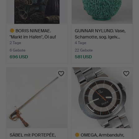
BORIS NINEMAE.
GUNNAR NYLUND. Vase,
"Markt im Hafen", Öl auf
Schamotte, sog. Igelv…
Le…
2 Tage
4 Tage
6 Gebote
22 Gebote
696 USD
581 USD
Ausgewähltes
Objekt
SÄBEL mit PORTEPÉE,
OMEGA, Armbanduhr,