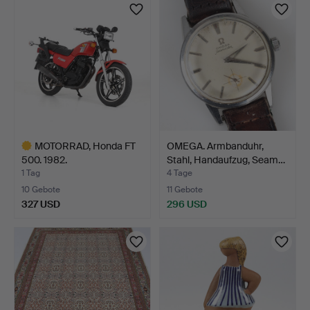
MOTORRAD, Honda FT
OMEGA. Armbanduhr,
500. 1982.
Stahl, Handaufzug, Seam…
1 Tag
4 Tage
10 Gebote
11 Gebote
327 USD
296 USD
Ausgewähltes
Objekt