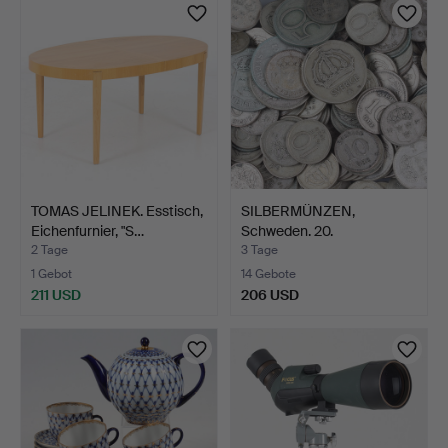
TOMAS JELINEK. Esstisch,
SILBERMÜNZEN,
Eichenfurnier, "S…
Schweden. 20.
Jahrhundert.
2 Tage
3 Tage
1 Gebot
14 Gebote
211 USD
206 USD