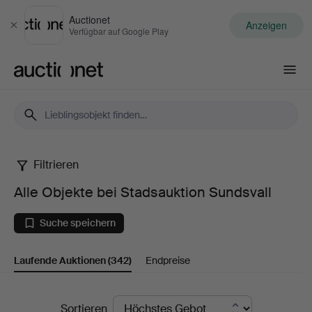
Auctionet
Anzeigen
Schließen
Verfügbar auf Google Play
Auctionet.com
Filtrieren
Alle
Alle Objekte bei Stadsauktion Sundsvall
Objekte
Suche speichern
bei
Laufende Auktionen
(342)
Endpreise
Stadsauktion
Sundsvall
Laufende
Sortieren