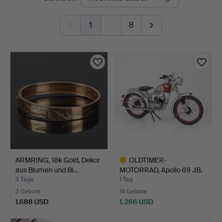
Auktionen
1
…
8
ARMRING, 18k Gold, Dekor
OLDTIMER-
aus Blumen und Bl…
MOTORRAD, Apollo 69 JB.
1953.
3 Tage
1 Tag
3 Gebote
14 Gebote
1.688 USD
1.266 USD
Ausgewähltes