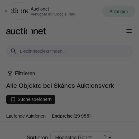
Auctionet
Anzeigen
Schließen
Verfügbar auf Google Play
Auctionet.com
Filtrieren
Alle
Alle Objekte bei Skånes Auktionsverk
Objekte
Suche speichern
bei
Laufende Auktionen
Endpreise
(29 955)
Skånes
Auktionsverk
Endpreise
Sortieren