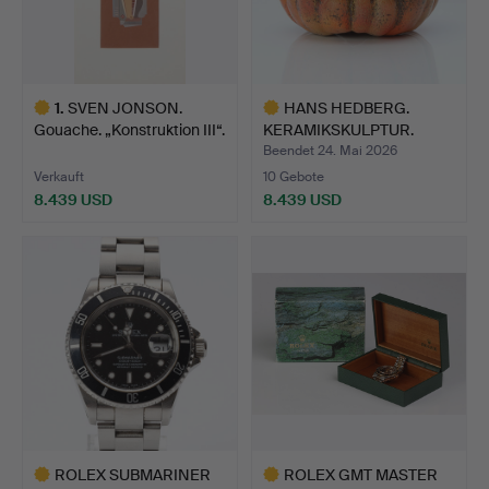
1
.
SVEN JONSON.
HANS HEDBERG.
Gouache. „Konstruktion III“.
KERAMIKSKULPTUR.
…
Fayence mit…
Beendet 24. Mai 2026
Verkauft
10 Gebote
8.439 USD
8.439 USD
Ausgewähltes
Ausgewähltes
Objekt
Objekt
ROLEX SUBMARINER
ROLEX GMT MASTER