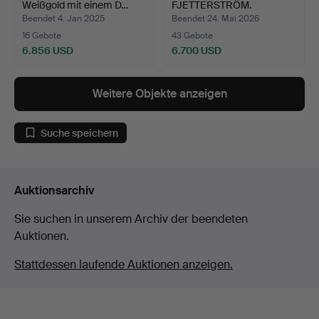
Weißgold mit einem D…
FJETTERSTRÖM.
TEPPICH. Schafgar…
Beendet 4. Jan 2025
Beendet 24. Mai 2026
16 Gebote
43 Gebote
6.856 USD
6.700 USD
Ausgewähltes
Ausgewähltes
Objekt
Objekt
Weitere Objekte anzeigen
Suche speichern
Auktionsarchiv
Sie suchen in unserem Archiv der beendeten
Auktionen.
Stattdessen laufende Auktionen anzeigen.