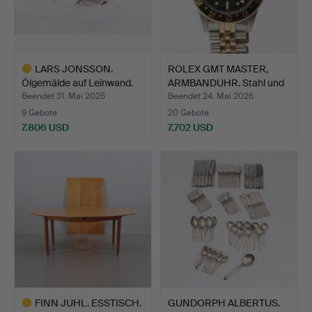
LARS JONSSON.
ROLEX GMT MASTER,
Ölgemälde auf Leinwand.
ARMBANDUHR. Stahl und
Rebh…
Go…
Beendet 31. Mai 2025
Beendet 24. Mai 2026
9 Gebote
20 Gebote
7.806 USD
7.702 USD
Ausgewähltes
Objekt
FINN JUHL. ESSTISCH.
GUNDORPH ALBERTUS.