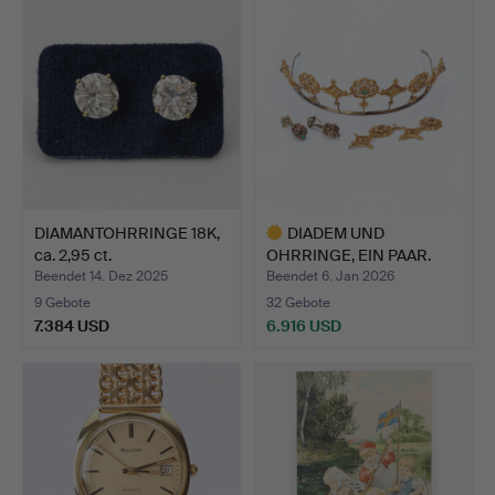
Objekt
DIAMANTOHRRINGE 18K,
DIADEM UND
ca. 2,95 ct.
OHRRINGE, EIN PAAR.
Gold, Silbe…
Beendet 14. Dez 2025
Beendet 6. Jan 2026
9 Gebote
32 Gebote
7.384 USD
6.916 USD
Ausgewähltes
Objekt