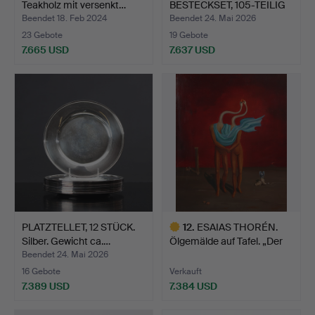
Teakholz mit versenkt…
BESTECKSET, 105-TEILIG
…
Beendet 18. Feb 2024
Beendet 24. Mai 2026
23 Gebote
19 Gebote
7.665 USD
7.637 USD
Ausgewähltes
Objekt
PLATZTELLET, 12 STÜCK.
12
.
ESAIAS THORÉN.
Silber. Gewicht ca.…
Ölgemälde auf Tafel. „Der
r…
Beendet 24. Mai 2026
16 Gebote
Verkauft
7.389 USD
7.384 USD
Ausgewähltes