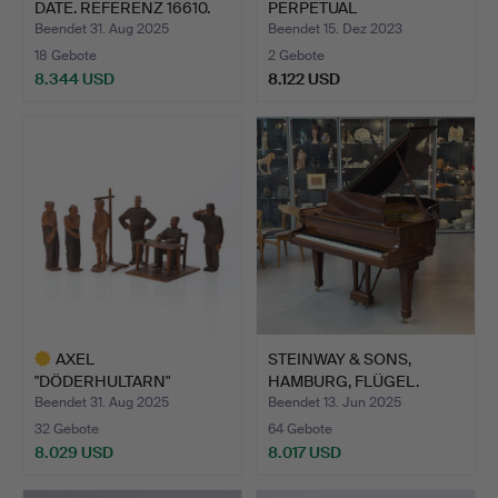
DATE. REFERENZ 16610.
PERPETUAL
HERRENUHR.
Beendet 31. Aug 2025
Beendet 15. Dez 2023
18 Gebote
2 Gebote
8.344 USD
8.122 USD
Ausgewähltes
Ausgewähltes
Objekt
Objekt
AXEL
STEINWAY & SONS,
"DÖDERHULTARN"
HAMBURG, FLÜGEL.
PETERSSON.
Mahagoni…
Beendet 31. Aug 2025
Beendet 13. Jun 2025
Skulptureng…
32 Gebote
64 Gebote
8.029 USD
8.017 USD
Ausgewähltes