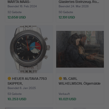
MÄRTA MÅÅS-
Glasiertes Steinzeug. Ro…
FJETTERSTRÖM AB…
Beendet 16. Feb 2024
Beendet 24. Mai 2026
32 Gebote
50 Gebote
12.658 USD
12.191 USD
Ausgewähltes
Ausgewähltes
Objekt
Objekt
HEUER AUTAVIA 7763
15
.
CARL
SKIPPER,
WILHELMSON. Ölgemälde
CHRONOGRAPH. A…
auf Leinwand, a…
Beendet 6. Jan 2025
53 Gebote
Verkauft
10.253 USD
10.021 USD
Ausgewähltes
Ausgewähltes