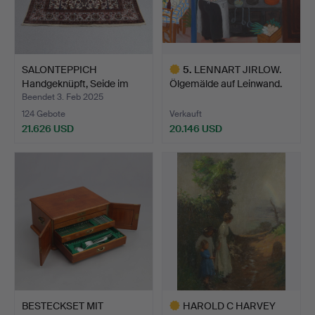
SALONTEPPICH
5
.
LENNART JIRLOW.
Handgeknüpft, Seide im
Ölgemälde auf Leinwand.
Relief…
In…
Beendet 3. Feb 2025
124 Gebote
Verkauft
21.626 USD
20.146 USD
Ausgewähltes
Objekt
BESTECKSET MIT
HAROLD C HARVEY