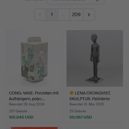
1
…
209
CONG-VASE. Porzellan mit
LENA CRONQVIST.
Aufhängern, polyc…
SKULPTUR. Patinierte
Bronz…
Beendet 29. Aug 2024
Beendet 31. Mai 2025
257 Gebote
25 Gebote
105.645 USD
59.067 USD
Ausgewähltes