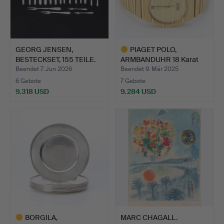
GEORG JENSEN,
PIAGET POLO,
BESTECKSET, 155 TEILE.
ARMBANDUHR 18 Karat
Sterl…
Gold in G…
Beendet 7. Jun 2026
Beendet 9. Mär 2025
6 Gebote
7 Gebote
9.318 USD
9.284 USD
Ausgewähltes
Objekt
BORGILA,
MARC CHAGALL.