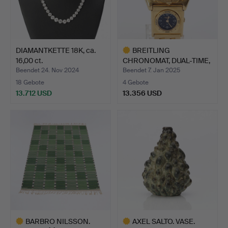
DIAMANTKETTE 18K, ca.
BREITLING
16,00 ct.
CHRONOMAT, DUAL-TIME,
HERRENARMB…
Beendet 24. Nov 2024
Beendet 7. Jan 2025
18 Gebote
4 Gebote
13.712 USD
13.356 USD
Ausgewähltes
Objekt
BARBRO NILSSON.
AXEL SALTO. VASE.