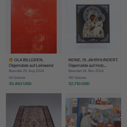
Objekt
OLA BILLGREN.
IKONE, 19. JAHRHUNDERT.
Ölgemälde auf Leinwand
Ölgemälde auf Holz…
„Gesi…
Beendet 25. Aug 2024
Beendet 24. Nov 2024
43 Gebote
140 Gebote
35.862 USD
32.710 USD
Ausgewähltes
Objekt