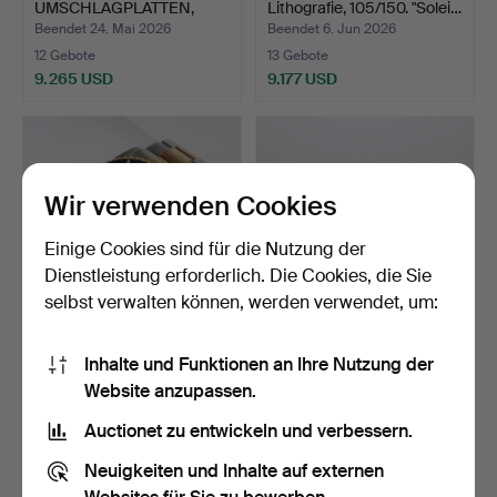
UMSCHLAGPLATTEN,
Lithografie, 105/150. "Solei…
ACHT STÜCK Sterl…
Beendet 24. Mai 2026
Beendet 6. Jun 2026
12 Gebote
13 Gebote
9.265 USD
9.177 USD
Ausgewähltes
Objekt
Wir verwenden Cookies
Einige Cookies sind für die Nutzung der
Dienstleistung erforderlich. Die Cookies, die Sie
selbst verwalten können, werden verwendet, um:
ROLEX SUBMARINER,
IB KOFOD-LARSEN.
Inhalte und Funktionen an Ihre Nutzung der
PERPETUAL, HERREN.
SESSEL, EIN PAAR.
Website anzupassen.
Teakhol…
Beendet 19. Nov 2023
Beendet 16. Feb 2024
12 Gebote
23 Gebote
Auctionet zu entwickeln und verbessern.
8.861 USD
8.861 USD
Neuigkeiten und Inhalte auf externen
Ausgewähltes
Ausgewähltes