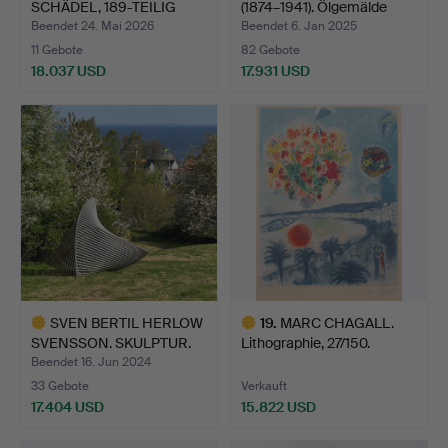
SCHÄDEL, 189-TEILIG
(1874–1941). Ölgemälde
Sterlin…
auf…
Beendet 24. Mai 2026
Beendet 6. Jan 2025
11 Gebote
82 Gebote
18.037 USD
17.931 USD
Ausgewähltes
Objekt
SVEN BERTIL HERLOW
19
.
MARC CHAGALL.
SVENSSON. SKULPTUR.
Lithographie, 27/150.
„ME…
„Solei…
Beendet 16. Jun 2024
33 Gebote
Verkauft
17.404 USD
15.822 USD
Ausgewähltes
Ausgewähltes