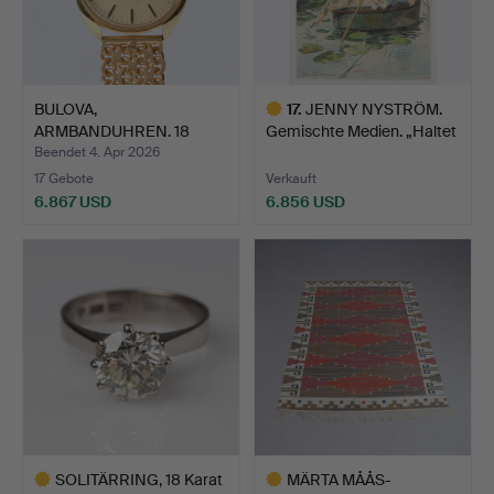
BULOVA,
17
.
JENNY NYSTRÖM.
ARMBANDUHREN. 18
Gemischte Medien. „Haltet
Karat Gold in Geh…
d…
Beendet 4. Apr 2026
17 Gebote
Verkauft
6.867 USD
6.856 USD
Ausgewähltes
Objekt
SOLITÄRRING, 18 Karat
MÄRTA MÅÅS-