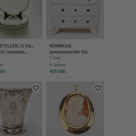
TELLER, 12 Stk.,
KOMMODE,
ul", Gustafsb…
gustavianischer Stil,
"Medevi", a…
5 Tage
te
8 Gebote
USD
421 USD