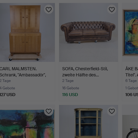
CARL MALMSTEN.
SOFA, Chesterfield-Stil,
ÅKE B
Schrank, "Ambassadör",
zweite Hälfte des…
Titel".
Åfor…
2 Tage
2 Tage
6 Tage
4 Gebote
16 Gebote
1 Gebot
127 USD
116 USD
106 U