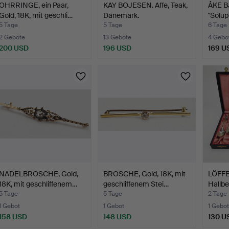
OHRRINGE, ein Paar,
KAY BOJESEN. Affe, Teak,
ÅKE 
Gold, 18K, mit geschli…
Dänemark.
"Solup
Lein…
5 Tage
5 Tage
6 Tage
2 Gebote
13 Gebote
4 Gebo
200 USD
196 USD
169 U
NADELBROSCHE, Gold,
BROSCHE, Gold, 18K, mit
LÖFFEL
18K, mit geschliffenem…
geschliffenem Stei…
Hallbe
5 Tage
5 Tage
2 Tage
1 Gebot
1 Gebot
1 Gebot
158 USD
148 USD
130 U