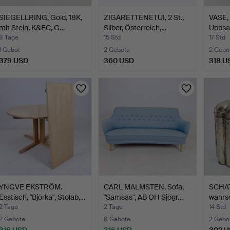
SIEGELLRING, Gold, 18K,
ZIGARETTENETUI, 2 St.,
VASE, 
mit Stein, K&EC, G…
Silber, Österreich,…
Uppsa
8 Tage
15 Std
17 Std
1 Gebot
2 Gebote
2 Gebo
379 USD
360 USD
318 U
YNGVE EKSTRÖM.
CARL MALMSTEN. Sofa,
SCHA
Esstisch, "Björka", Stolab,…
"Samsas", AB OH Sjögr…
wahrsc
ohne 
2 Tage
2 Tage
14 Std
2 Gebote
8 Gebote
2 Gebo
316 USD
316 USD
302 