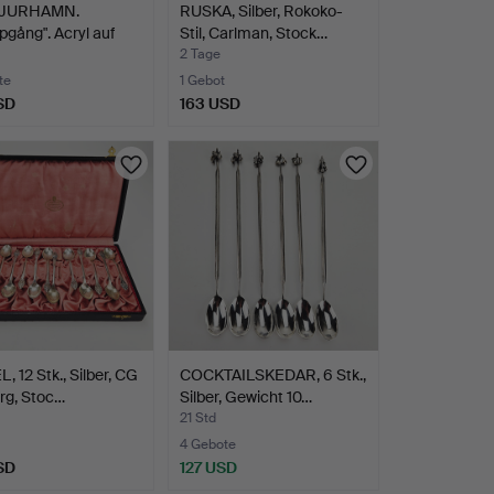
BJURHAMN.
RUSKA, Silber, Rokoko-
pgång". Acryl auf
Stil, Carlman, Stock…
2 Tage
te
1 Gebot
SD
163 USD
, 12 Stk., Silber, CG
COCKTAILSKEDAR, 6 Stk.,
rg, Stoc…
Silber, Gewicht 10…
21 Std
4 Gebote
SD
127 USD