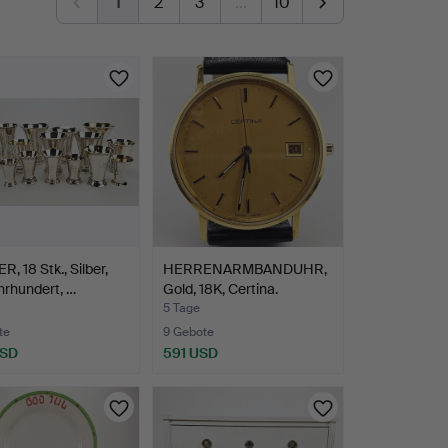
1
2
3
…
10
, 18 Stk., Silber,
HERRENARMBANDUHR,
hrhundert, …
Gold, 18K, Certina.
5 Tage
te
9 Gebote
USD
591 USD