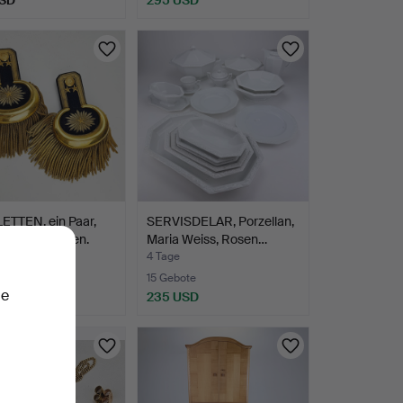
ETTEN, ein Paar,
SERVISDELAR, Porzellan,
den, im Kasten.
Maria Weiss, Rosen…
4 Tage
ote
15 Gebote
ie
USD
235 USD