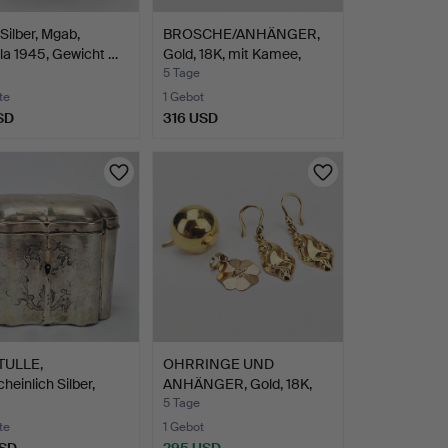
Silber, Mgab,
BROSCHE/ANHÄNGER,
la 1945, Gewicht …
Gold, 18K, mit Kamee,
GD…
5 Tage
te
1 Gebot
SD
316 USD
TULLE,
OHRRINGE UND
heinlich Silber,
ANHÄNGER, Gold, 18K,
Ste…
Gewicht …
5 Tage
te
1 Gebot
USD
295 USD