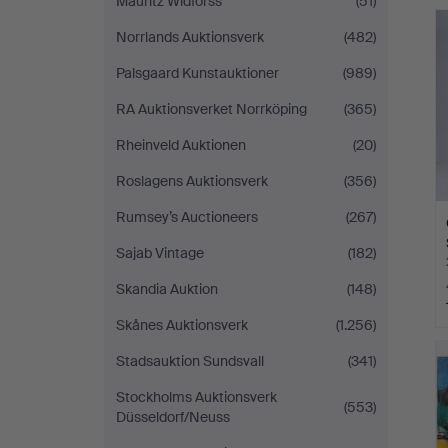
Mauritz Widforss
(51)
Norrlands Auktionsverk
(482)
Palsgaard Kunstauktioner
(989)
RA Auktionsverket Norrköping
(365)
Rheinveld Auktionen
(20)
Roslagens Auktionsverk
(356)
Rumsey’s Auctioneers
(267)
Sajab Vintage
(182)
Skandia Auktion
(148)
Skånes Auktionsverk
(1.256)
Stadsauktion Sundsvall
(341)
Stockholms Auktionsverk
(553)
Düsseldorf/Neuss