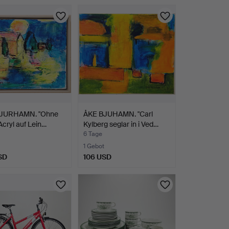
JURHAMN. "Ohne
ÅKE BJUHAMN. "Carl
 Acryl auf Lein…
Kylberg seglar in i Ved…
6 Tage
1 Gebot
SD
106 USD