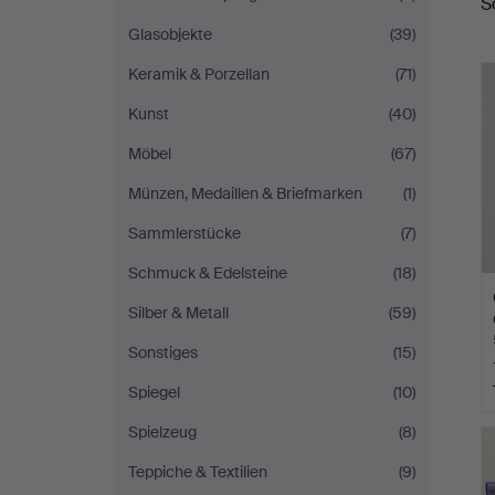
S
A
Ek
Glasobjekte
(39)
Keramik & Porzellan
(71)
Kunst
(40)
Möbel
(67)
Münzen, Medaillen & Briefmarken
(1)
Sammlerstücke
(7)
Schmuck & Edelsteine
(18)
Silber & Metall
(59)
Sonstiges
(15)
Spiegel
(10)
Spielzeug
(8)
Teppiche & Textilien
(9)