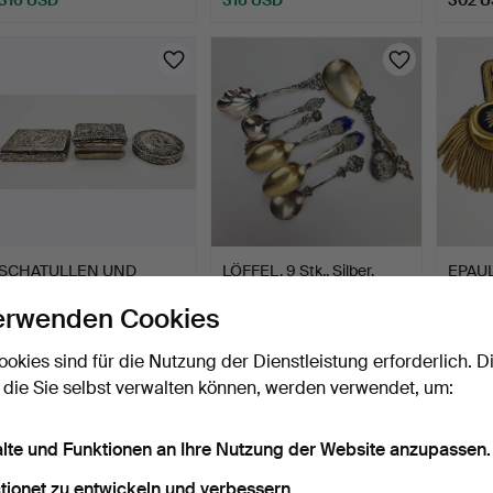
SCHATULLEN UND
LÖFFEL, 9 Stk., Silber,
EPAUL
DOSEN, 3 Stk., Silber,
unter anderem Däne…
Schwe
erwenden Cookies
Gewi…
2 Tage
22 Std
5 Tage
2 Gebote
1 Gebot
18 Geb
ookies sind für die Nutzung der Dienstleistung erforderlich. D
293 USD
278 USD
253 
 die Sie selbst verwalten können, werden verwendet, um:
alte und Funktionen an Ihre Nutzung der Website anzupassen.
tionet zu entwickeln und verbessern.