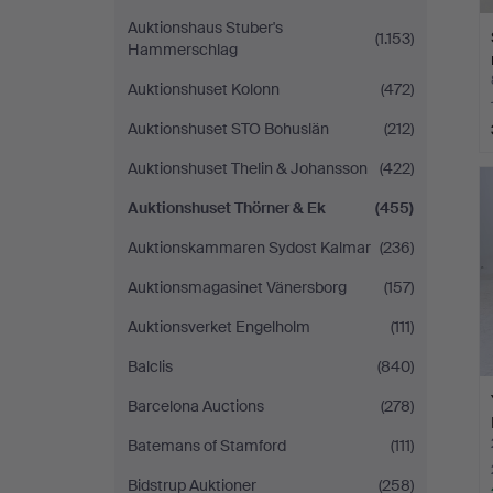
Auktionshaus Stuber's
(1.153)
Hammerschlag
Auktionshuset Kolonn
(472)
Auktionshuset STO Bohuslän
(212)
Auktionshuset Thelin & Johansson
(422)
Auktionshuset Thörner & Ek
(455)
Auktionskammaren Sydost Kalmar
(236)
Auktionsmagasinet Vänersborg
(157)
Auktionsverket Engelholm
(111)
Balclis
(840)
Barcelona Auctions
(278)
Batemans of Stamford
(111)
Bidstrup Auktioner
(258)