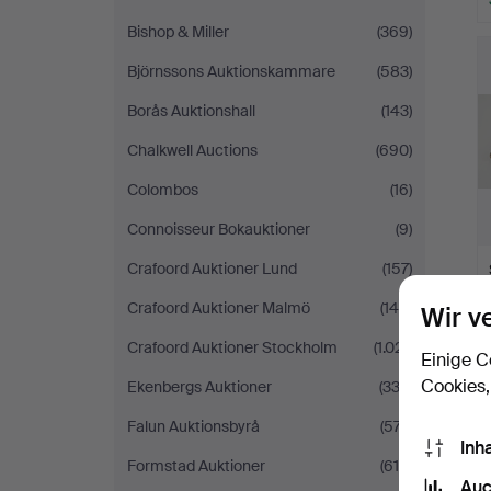
Bishop & Miller
(369)
Björnssons Auktionskammare
(583)
Borås Auktionshall
(143)
Chalkwell Auctions
(690)
Colombos
(16)
Connoisseur Bokauktioner
(9)
Crafoord Auktioner Lund
(157)
Crafoord Auktioner Malmö
(149)
Wir v
Crafoord Auktioner Stockholm
(1.021)
Einige C
Cookies,
Ekenbergs Auktioner
(333)
Falun Auktionsbyrå
(577)
Inh
Formstad Auktioner
(619)
Auc