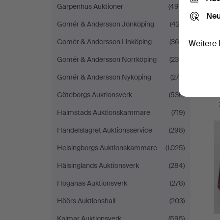
Garpenhus Auktioner
(498)
Neu
Gomér & Andersson Jönköping
(427)
Gomér & Andersson Linköping
(362)
Weitere 
Gomér & Andersson Norrköping
(236)
Gomér & Andersson Nyköping
(274)
Göteborgs Auktionsverk
(536)
Halmstads Auktionskammare
(719)
Handelslagret Auktionsservice
(298)
Helsingborgs Auktionskammare
(1.025)
Hälsinglands Auktionsverk
(284)
Höganäs Auktionsverk
(278)
Höörs Auktionshall
(203)
Kalmar Auktionsverk
(595)