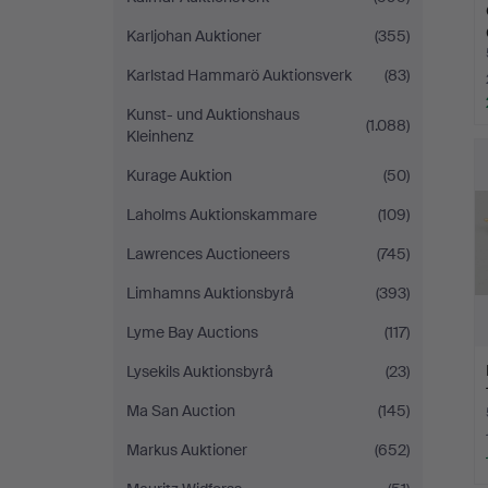
Karljohan Auktioner
(355)
Karlstad Hammarö Auktionsverk
(83)
Kunst- und Auktionshaus
(1.088)
Kleinhenz
Kurage Auktion
(50)
Laholms Auktionskammare
(109)
Lawrences Auctioneers
(745)
Limhamns Auktionsbyrå
(393)
Lyme Bay Auctions
(117)
Lysekils Auktionsbyrå
(23)
Ma San Auction
(145)
Markus Auktioner
(652)