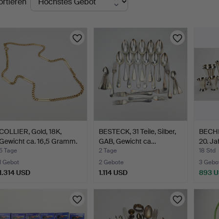
ortieren
uktionen
COLLIER, Gold, 18K,
BESTECK, 31 Teile, Silber,
BECHER
Gewicht ca. 16,5 Gramm.
GAB, Gewicht ca…
20. Ja
5 Tage
2 Tage
18 Std
1 Gebot
2 Gebote
3 Gebo
1.314 USD
1.114 USD
893 