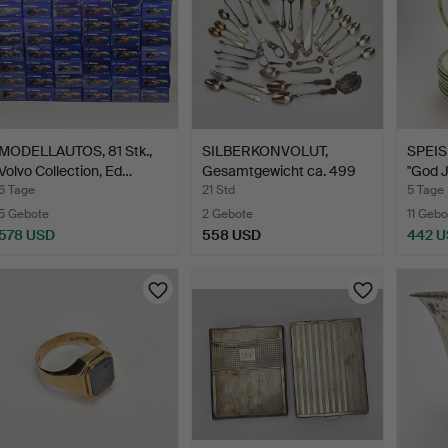
MODELLAUTOS, 81 Stk.,
SILBERKONVOLUT,
SPEISE
Volvo Collection, Ed…
Gesamtgewicht ca. 499
"God J
Gram…
6 Tage
21 Std
5 Tage
5 Gebote
2 Gebote
11 Gebo
578 USD
558 USD
442 