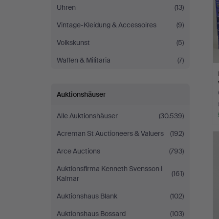
Uhren
(13)
Vintage-Kleidung & Accessoires
(9)
Volkskunst
(5)
Waffen & Militaria
(7)
Auktionshäuser
Alle Auktionshäuser
(30.539)
Acreman St Auctioneers & Valuers
(192)
Arce Auctions
(793)
Auktionsfirma Kenneth Svensson i
(161)
Kalmar
Auktionshaus Blank
(102)
Auktionshaus Bossard
(103)