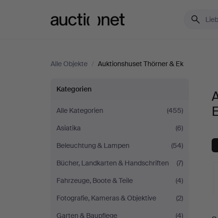
Auctionet.com
Alle Objekte
/
Auktionshuset Thörner & Ek
Alle
Kategorien
A
Objekte
Alle Kategorien
(455)
Asiatika
(6)
bei
Beleuchtung & Lampen
(54)
Auktionshuset
Bücher, Landkarten & Handschriften
(7)
Thörner
Fahrzeuge, Boote & Teile
(4)
Fotografie, Kameras & Objektive
(2)
&
L
Garten & Baupflege
(4)