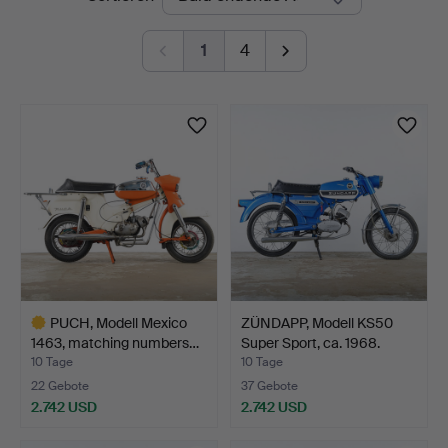
Auktionen
1
4
PUCH, Modell Mexico
ZÜNDAPP, Modell KS50
1463, matching numbers…
Super Sport, ca. 1968.
10 Tage
10 Tage
22 Gebote
37 Gebote
2.742 USD
2.742 USD
Ausgewähltes