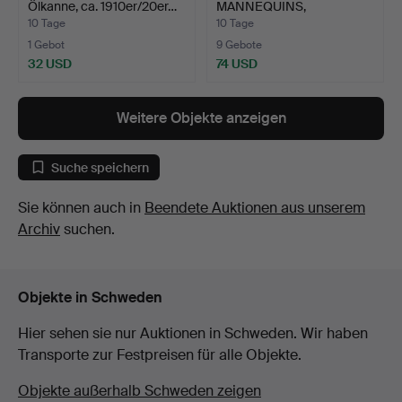
Ölkanne, ca. 1910er/20er…
MANNEQUINS,
Schaufensterpuppe, 2…
10 Tage
10 Tage
1 Gebot
9 Gebote
32 USD
74 USD
Weitere Objekte anzeigen
Suche speichern
Sie können auch in
Beendete Auktionen aus unserem
Archiv
suchen.
Objekte in Schweden
Hier sehen sie nur Auktionen in Schweden. Wir haben
Transporte zur Festpreisen für alle Objekte.
Objekte außerhalb Schweden zeigen