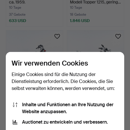
ca. 1959.
Modell Topper 1215, gering…
10 Tage
10 Tage
37 Gebote
18 Gebote
633 USD
1.846 USD
Ausgewähltes
Objekt
Wir verwenden Cookies
Einige Cookies sind für die Nutzung der
Dienstleistung erforderlich. Die Cookies, die Sie
selbst verwalten können, werden verwendet, um:
PUCH, Modell Nevada 1474,
ZÜNDAPP, KS50 Sport,
1981.
1979.
Inhalte und Funktionen an Ihre Nutzung der
10 Tage
10 Tage
Website anzupassen.
19 Gebote
18 Gebote
1.055 USD
1.477 USD
Auctionet zu entwickeln und verbessern.