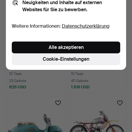
Neuigkeiten und Inhalte auf externen
Websites für Sie zu bewerben.
Weitere Informationen:
Datenschutzerklärung
Alle akzeptieren
Cookie-Einstellungen
TOMOS, Modell 1671, ca.
PUCH, Modell Florida, ca.
1965.
1964.
10 Tage
10 Tage
23 Gebote
40 Gebote
826 USD
1.108 USD