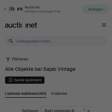
Auctionet
Anzeigen
Schließen
Verfügbar auf Google Play
Auctionet.com
Filtrieren
Alle
Alle Objekte bei Sajab Vintage
Objekte
Suche speichern
bei
Laufende Auktionen
(182)
Endpreise
Sajab
Vintage
Laufende
Sortieren