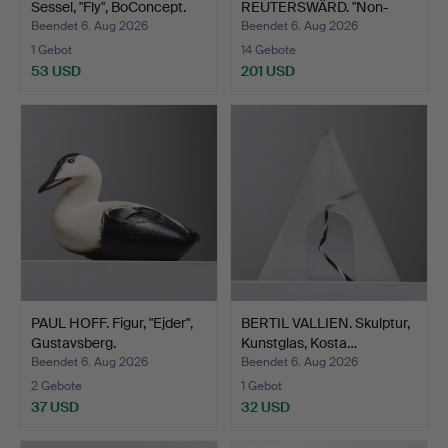
Sessel, "Fly", BoConcept.
REUTERSWÄRD. "Non-
Violence", …
Beendet 6. Aug 2026
Beendet 6. Aug 2026
1 Gebot
14 Gebote
53 USD
201 USD
PAUL HOFF. Figur, "Ejder",
BERTIL VALLIEN. Skulptur,
Gustavsberg.
Kunstglas, Kosta…
Beendet 6. Aug 2026
Beendet 6. Aug 2026
2 Gebote
1 Gebot
37 USD
32 USD