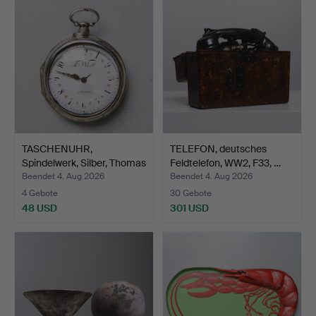
TASCHENUHR,
TELEFON, deutsches
Spindelwerk, Silber, Thomas
Feldtelefon, WW2, F33, …
Wh…
Beendet 4. Aug 2026
Beendet 4. Aug 2026
4 Gebote
30 Gebote
48 USD
301 USD