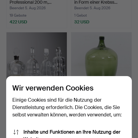
Professional 200 m,…
in Form einer Krebss…
Beendet 5. Aug 2026
Beendet 5. Aug 2026
19 Gebote
1 Gebot
422 USD
32 USD
Wir verwenden Cookies
KARAFFEN, mit Stopfen, 4
DAMEJEANNE, Glas, 20.
Einige Cookies sind für die Nutzung der
Stk., unter ander…
Jahrhundert.
Dienstleistung erforderlich. Die Cookies, die Sie
Beendet 5. Aug 2026
Beendet 5. Aug 2026
selbst verwalten können, werden verwendet, um:
4 Gebote
4 Gebote
43 USD
48 USD
Inhalte und Funktionen an Ihre Nutzung der