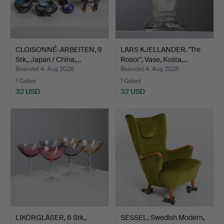
CLOISONNÉ-ARBEITEN, 9
LARS KJELLANDER. "Tre
Stk., Japan / China,…
Rosor", Vase, Kosta,…
Beendet 4. Aug 2026
Beendet 4. Aug 2026
1 Gebot
1 Gebot
32 USD
32 USD
LIKÖRGLÄSER, 6 Stk.,
SESSEL, Swedish Modern,