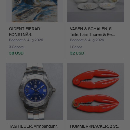
OIDENTIFIERAD
VASEN & SCHALEN, 5
KONSTNÄR.
Teile, Lars Thorén & Be…
Winterlandschaft, …
Beendet 5. Aug 2026
Beendet 5. Aug 2026
3 Gebote
1 Gebot
38 USD
32 USD
TAG HEUER, Armbanduhr,
HUMMERKNACKER, 2 St.,