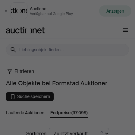
Auctionet
Anzeigen
Schließen
Verfügbar auf Google Play
Auctionet.com
Filtrieren
Alle
Alle Objekte bei Formstad Auktioner
Objekte
Suche speichern
bei
Laufende Auktionen
Endpreise
(37 099)
Formstad
Auktioner
Endpreise
Sortieren