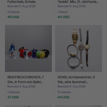
Fußschale, Schale,
"Isolde", Mio, 21. Jahrhund…
Chribska,…
Beendet 6. Aug 2026
Beendet 6. Aug 2026
4 Gebote
1 Gebot
48 USD
43 USD
BRIEFBESCHWERER, 7
SEIKO, Armbanduhren, 5
Stk., in Form von Äpfel…
Stk., eine Automati…
Beendet 6. Aug 2026
Beendet 6. Aug 2026
2 Gebote
10 Gebote
37 USD
64 USD