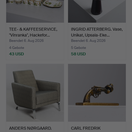
TEE- & KAFFEESERVICE,
INGRID ATTERBERG. Vase,
"Vinranka", Hackefor…
Unikat, Upsala-Eke…
Beendet 6. Aug 2026
Beendet 6. Aug 2026
4 Gebote
5 Gebote
43 USD
58 USD
ANDERS NØRGAARD.
CARL FREDRIK