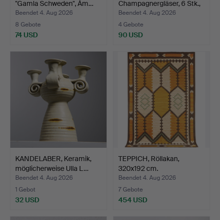
"Gamla Schweden", Åm…
Champagnergläser, 6 Stk.,
Mi…
Beendet 4. Aug 2026
Beendet 4. Aug 2026
8 Gebote
4 Gebote
74 USD
90 USD
KANDELABER, Keramik,
TEPPICH, Röllakan,
möglicherweise Ulla L…
320x192 cm.
Beendet 4. Aug 2026
Beendet 4. Aug 2026
1 Gebot
7 Gebote
32 USD
454 USD