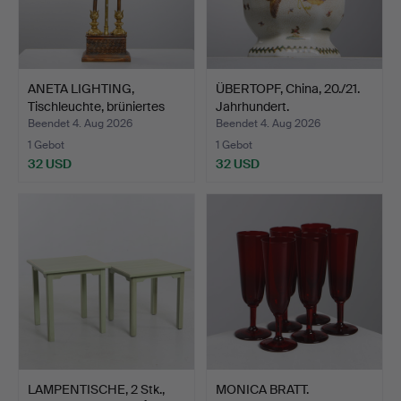
ANETA LIGHTING,
ÜBERTOPF, China, 20./21.
Tischleuchte, brüniertes
Jahrhundert.
M…
Beendet 4. Aug 2026
Beendet 4. Aug 2026
1 Gebot
1 Gebot
32 USD
32 USD
LAMPENTISCHE, 2 Stk.,
MONICA BRATT.