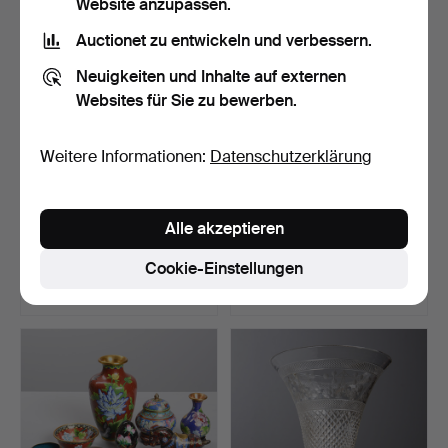
Website anzupassen.
Auctionet zu entwickeln und verbessern.
Neuigkeiten und Inhalte auf externen
Websites für Sie zu bewerben.
Weitere Informationen:
Datenschutzerklärung
GERDA BOËTHIUS. "Zorn-
TEPPICH, Röllakan,
Alle akzeptieren
Tecknaren, målaren,…
200x137 cm, signiert GG.
Beendet 4. Aug 2026
Beendet 4. Aug 2026
Cookie-Einstellungen
5 Gebote
22 Gebote
53 USD
264 USD