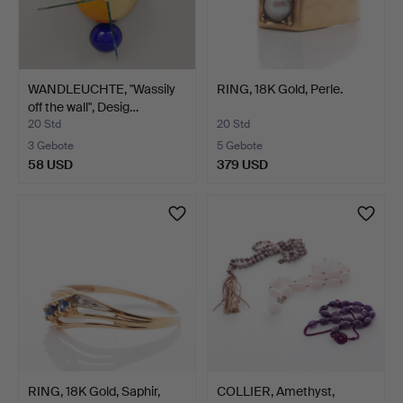
WANDLEUCHTE, "Wassily
RING, 18K Gold, Perle.
off the wall", Desig…
20 Std
20 Std
3 Gebote
5 Gebote
58 USD
379 USD
RING, 18K Gold, Saphir,
COLLIER, Amethyst,