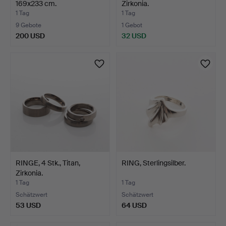
169x233 cm.
Zirkonia.
1 Tag
1 Tag
9 Gebote
1 Gebot
200 USD
32 USD
RINGE, 4 Stk., Titan,
RING, Sterlingsilber.
Zirkonia.
1 Tag
1 Tag
Schätzwert
Schätzwert
53 USD
64 USD