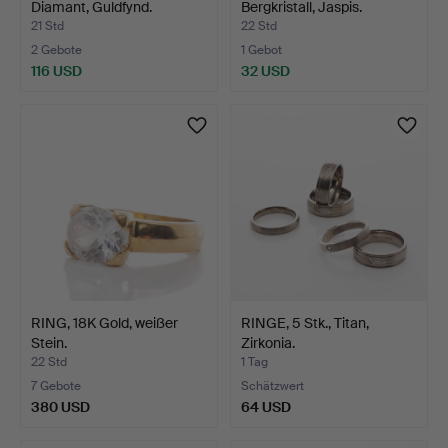
Diamant, Guldfynd.
Bergkristall, Jaspis.
21 Std
22 Std
2 Gebote
1 Gebot
116 USD
32 USD
RING, 18K Gold, weißer
RINGE, 5 Stk., Titan,
Stein.
Zirkonia.
22 Std
1 Tag
7 Gebote
Schätzwert
380 USD
64 USD