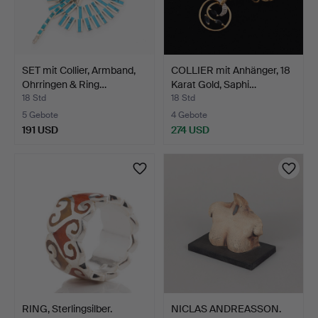
SET mit Collier, Armband,
COLLIER mit Anhänger, 18
Ohrringen & Ring…
Karat Gold, Saphi…
18 Std
18 Std
5 Gebote
4 Gebote
191 USD
274 USD
RING, Sterlingsilber.
NICLAS ANDREASSON.