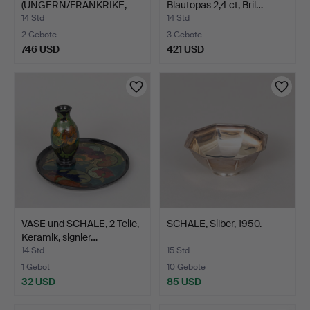
(UNGERN/FRANKRIKE,
Blautopas 2,4 ct, Bril…
1912-1987…
14 Std
14 Std
2 Gebote
3 Gebote
746 USD
421 USD
VASE und SCHALE, 2 Teile,
SCHALE, Silber, 1950.
Keramik, signier…
14 Std
15 Std
1 Gebot
10 Gebote
32 USD
85 USD