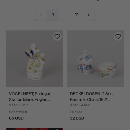
Auktionen
1
…
11
VOGELNEST, Steingut,
DECKELDOSEN, 2 Stk.,
Staffordshire, Englan…
Keramik, China, 18./1…
9 Std 21 Min
9 Std 24 Min
Schätzwert
1 Gebot
85 USD
32 USD