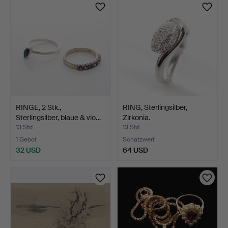
RINGE, 2 Stk.,
RING, Sterlingsilber,
Sterlingsilber, blaue & vio…
Zirkonia.
13 Std
13 Std
1 Gebot
Schätzwert
32 USD
64 USD