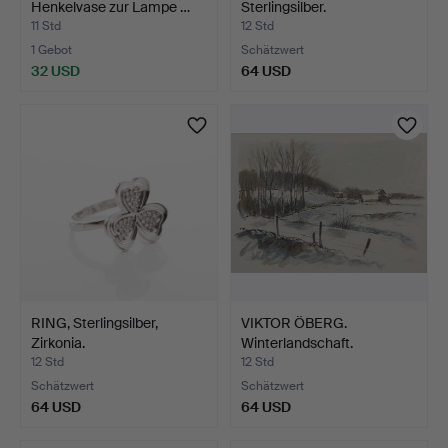
Henkelvase zur Lampe …
Sterlingsilber.
11 Std
12 Std
1 Gebot
Schätzwert
32 USD
64 USD
RING, Sterlingsilber,
VIKTOR ÖBERG.
Zirkonia.
Winterlandschaft.
Möglicherw…
12 Std
12 Std
Schätzwert
Schätzwert
64 USD
64 USD