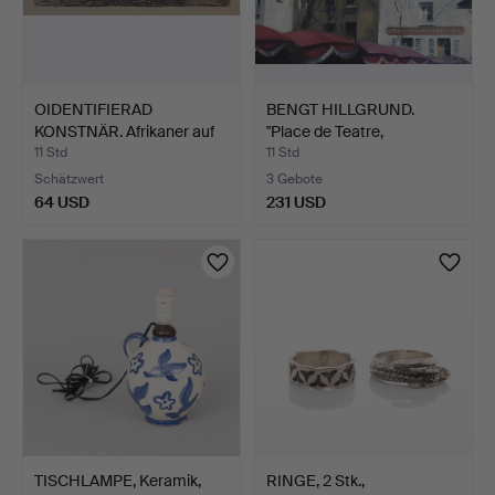
OIDENTIFIERAD
BENGT HILLGRUND.
KONSTNÄR. Afrikaner auf
"Place de Teatre,
der …
Montmar…
11 Std
11 Std
Schätzwert
3 Gebote
64 USD
231 USD
TISCHLAMPE, Keramik,
RINGE, 2 Stk.,