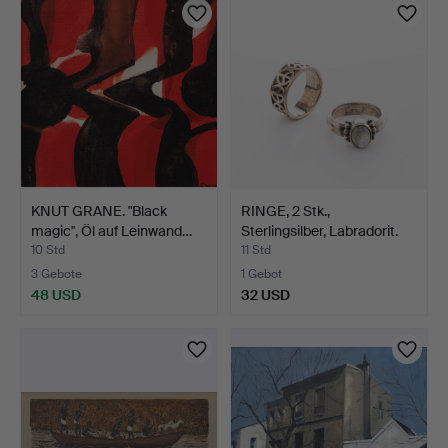
KNUT GRANE. "Black
RINGE, 2 Stk.,
magic", Öl auf Leinwand…
Sterlingsilber, Labradorit.
10 Std
11 Std
3 Gebote
1 Gebot
48 USD
32 USD