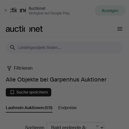
Auctionet
Anzeigen
Schließen
Verfügbar auf Google Play
Auctionet.com
Filtrieren
Alle
Alle Objekte bei Garpenhus Auktioner
Objekte
Suche speichern
bei
Laufende Auktionen
(511)
Endpreise
Garpenhus
Auktioner
Laufende
Sortieren