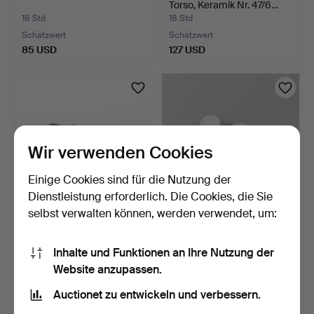
Torso, Keramik Nr. 47/6…
18 Std
18 Std
Schätzwert
Schätzwert
85 USD
127 USD
Wir verwenden Cookies
Einige Cookies sind für die Nutzung der
Dienstleistung erforderlich. Die Cookies, die Sie
selbst verwalten können, werden verwendet, um:
RINGE, 2 Stk.,
SPEISESERVICE, 74 Teile,
Sterlingsilber.
Keramik, "Blå mås…
Inhalte und Funktionen an Ihre Nutzung der
18 Std
19 Std
Website anzupassen.
1 Gebot
9 Gebote
32 USD
449 USD
Auctionet zu entwickeln und verbessern.