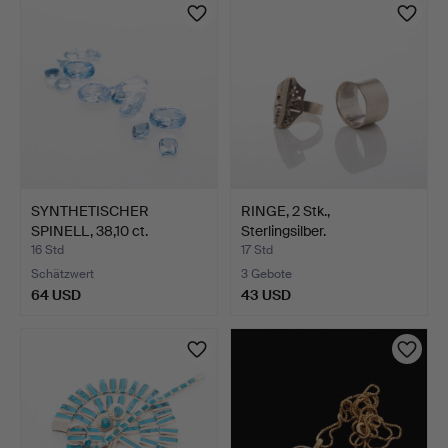
SYNTHETISCHER
RINGE, 2 Stk.,
SPINELL, 38,10 ct.
Sterlingsilber.
16 Std
17 Std
Schätzwert
3 Gebote
64 USD
43 USD