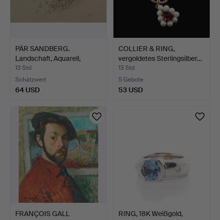
PÄR SANDBERG.
COLLIER & RING,
Landschaft, Aquarell,
vergoldetes Sterlingsilber…
signie…
13 Std
13 Std
Schätzwert
5 Gebote
64 USD
53 USD
FRANÇOIS GALL
RING, 18K Weißgold,