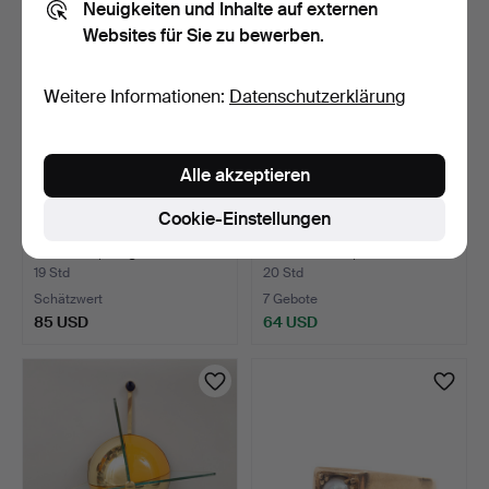
Neuigkeiten und Inhalte auf externen
Websites für Sie zu bewerben.
Weitere Informationen:
Datenschutzerklärung
Alle akzeptieren
Cookie-Einstellungen
TELLER, sog. Kraak-
TEEKANNE, Porzellan,
Porzellan, möglicherwei…
Famille Rose, China u…
19 Std
20 Std
Schätzwert
7 Gebote
85 USD
64 USD