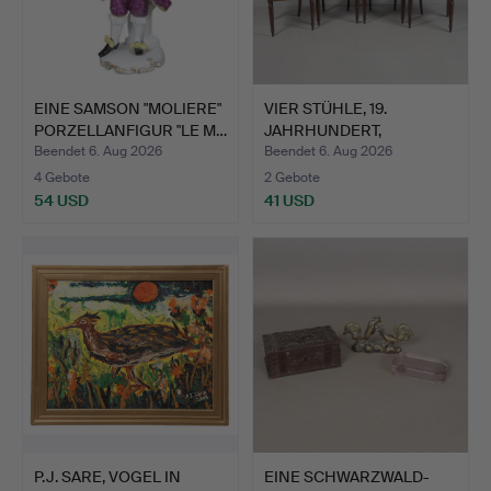
EINE SAMSON "MOLIERE"
VIER STÜHLE, 19.
PORZELLANFIGUR "LE M…
JAHRHUNDERT,
PALISANDER M…
Beendet 6. Aug 2026
Beendet 6. Aug 2026
4 Gebote
2 Gebote
54 USD
41 USD
P.J. SARE, VOGEL IN
EINE SCHWARZWALD-