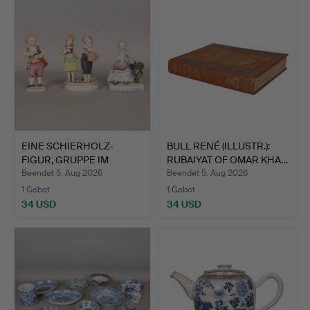
EINE SCHIERHOLZ-
BULL RENÉ (ILLUSTR.):
FIGUR, GRUPPE IM
RUBAIYAT OF OMAR KHA…
MEISSENER…
Beendet 5. Aug 2026
Beendet 5. Aug 2026
1 Gebot
1 Gebot
34 USD
34 USD