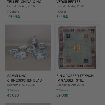
TELLER, CHINA, QING-
VERSILBERTES
DYNAST…
TAFELGERÄT (ANZAHL).
Beendet 5. Aug 2026
Beendet 5. Aug 2026
7 Gebote
1 Gebot
108 USD
34 USD
SAMMLUNG
EIN GROSSER TEPPICH
CHINESISCHEN BLAU-
IM GABBEH-STIL.
WEISS-PORZELLAN…
Beendet 5. Aug 2026
Beendet 5. Aug 2026
3 Gebote
7 Gebote
48 USD
69 USD