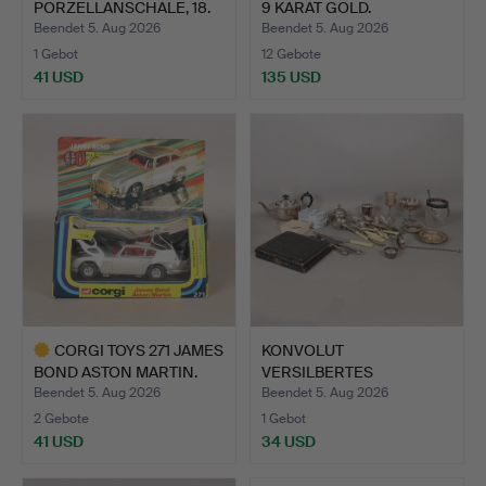
PORZELLANSCHALE, 18.
9 KARAT GOLD.
JAHRHUNDER…
Beendet 5. Aug 2026
Beendet 5. Aug 2026
1 Gebot
12 Gebote
41 USD
135 USD
CORGI TOYS 271 JAMES
KONVOLUT
BOND ASTON MARTIN.
VERSILBERTES
TAFELGERÄT (MENGE).
Beendet 5. Aug 2026
Beendet 5. Aug 2026
2 Gebote
1 Gebot
41 USD
34 USD
Ausgewähltes