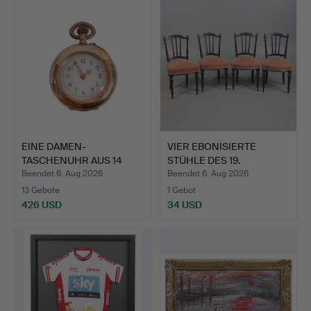
EINE DAMEN-
VIER EBONISIERTE
TASCHENUHR AUS 14
STÜHLE DES 19.
KARAT GOLD UN…
JAHRHUNDER…
Beendet 6. Aug 2026
Beendet 6. Aug 2026
13 Gebote
1 Gebot
426 USD
34 USD