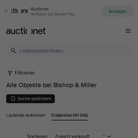
Auctionet
Anzeigen
Schließen
Verfügbar auf Google Play
Auctionet.com
Filtrieren
Alle
Alle Objekte bei Bishop & Miller
Objekte
Suche speichern
bei
Laufende Auktionen
Endpreise
(41 136)
Bishop
&
Endpreise
Sortieren