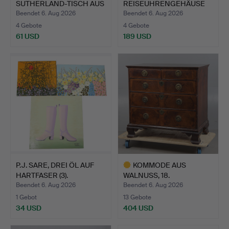
SUTHERLAND-TISCH AUS
REISEUHRENGEHÄUSE
MAHAG…
MIT TASCHENUHR…
Beendet 6. Aug 2026
Beendet 6. Aug 2026
4 Gebote
4 Gebote
61 USD
189 USD
P.J. SARE, DREI ÖL AUF
KOMMODE AUS
HARTFASER (3).
WALNUSS, 18.
JAHRHUNDERT.
Beendet 6. Aug 2026
Beendet 6. Aug 2026
1 Gebot
13 Gebote
34 USD
404 USD
Ausgewähltes