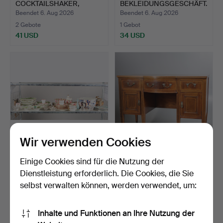
COCKTAILSHAKER,
BEKLEIDUNGSGESCHÄFT.
VERSILBERT.
Beendet 6. Aug 2026
Beendet 6. Aug 2026
2 Gebote
1 Gebot
41 USD
34 USD
Wir verwenden Cookies
SAMMLUNG KERAMIK &
EIN SIDEBOARD MIT
Einige Cookies sind für die Nutzung der
GLASWAREN,
BOGENFRONT AUS
Dienstleistung erforderlich. Die Cookies, die Sie
BESTEHEND AU…
MAHAGONI,…
Beendet 6. Aug 2026
Beendet 6. Aug 2026
selbst verwalten können, werden verwendet, um:
12 Gebote
2 Gebote
116 USD
54 USD
Inhalte und Funktionen an Ihre Nutzung der