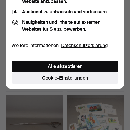
Website anzupassen.
Auctionet zu entwickeln und verbessern.
Neuigkeiten und Inhalte auf externen
Websites für Sie zu bewerben.
Weitere Informationen:
Datenschutzerklärung
P.J. SARE, VIER
JUGENDSTIL-
Alle akzeptieren
ÖLSTUDIEN AUF
TINTENFASS AUS
HOLZPLATTEN,…
MESSING & ARTS &…
Beendet 6. Aug 2026
Beendet 6. Aug 2026
Cookie-Einstellungen
1 Gebot
1 Gebot
34 USD
34 USD