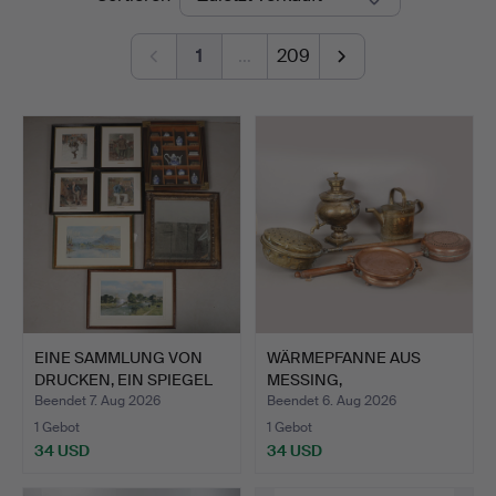
Miller
1
…
209
EINE SAMMLUNG VON
WÄRMEPFANNE AUS
DRUCKEN, EIN SPIEGEL
MESSING,
UND…
WÄRMEPFANNE AUS K…
Beendet 7. Aug 2026
Beendet 6. Aug 2026
1 Gebot
1 Gebot
34 USD
34 USD