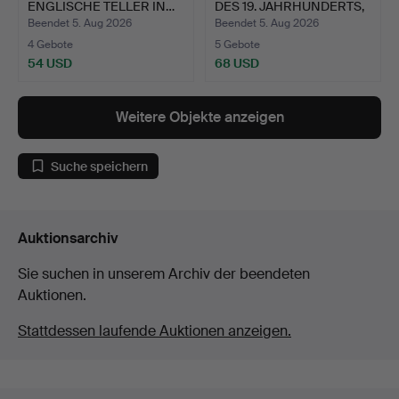
ENGLISCHE TELLER IN…
DES 19. JAHRHUNDERTS,
POR…
Beendet 5. Aug 2026
Beendet 5. Aug 2026
4 Gebote
5 Gebote
54 USD
68 USD
Ausgewähltes
Objekt
Weitere Objekte anzeigen
Suche speichern
Auktionsarchiv
Sie suchen in unserem Archiv der beendeten
Auktionen.
Stattdessen laufende Auktionen anzeigen.