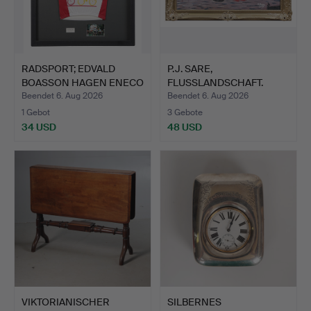
RADSPORT; EDVALD
P.J. SARE,
BOASSON HAGEN ENECO
FLUSSLANDSCHAFT.
TOUR …
Beendet 6. Aug 2026
Beendet 6. Aug 2026
1 Gebot
3 Gebote
34 USD
48 USD
VIKTORIANISCHER
SILBERNES