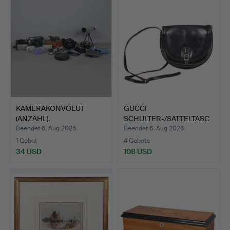
Objekt
KAMERAKONVOLUT
GUCCI
(ANZAHL).
SCHULTER-/SATTELTASC
HE AUS SCHWARZEM…
Beendet 6. Aug 2026
Beendet 6. Aug 2026
1 Gebot
4 Gebote
34 USD
108 USD