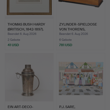
THOMAS BUSH HARDY
ZYLINDER-SPIELDOSE
(BRITISCH, 1842-1897).
VON THORENS,
SCHWEIZ, 2…
Beendet 6. Aug 2026
Beendet 6. Aug 2026
2 Gebote
6 Gebote
41 USD
781 USD
EIN ART-DECO-
P.J. SARE,