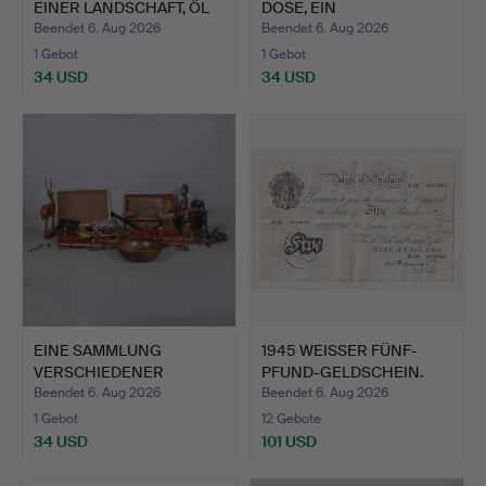
EINER LANDSCHAFT, ÖL
DOSE, EIN
A…
BRIEFBESCHWERER…
Beendet 6. Aug 2026
Beendet 6. Aug 2026
1 Gebot
1 Gebot
34 USD
34 USD
EINE SAMMLUNG
1945 WEISSER FÜNF-
VERSCHIEDENER
PFUND-GELDSCHEIN.
HOLZARTIKEL UN…
Beendet 6. Aug 2026
Beendet 6. Aug 2026
1 Gebot
12 Gebote
34 USD
101 USD