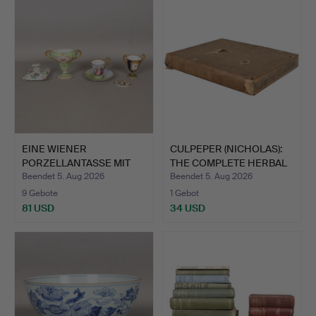
Objekt
EINE WIENER
CULPEPER (NICHOLAS):
PORZELLANTASSE MIT
THE COMPLETE HERBAL
UNTERTASSE,…
1…
Beendet 5. Aug 2026
Beendet 5. Aug 2026
9 Gebote
1 Gebot
81 USD
34 USD