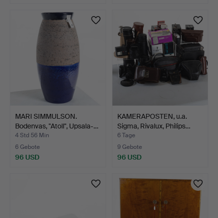
MARI SIMMULSON.
KAMERAPOSTEN, u.a.
Bodenvas, "Atoll", Upsala-…
Sigma, Rivalux, Philips…
4 Std 56 Min
6 Tage
6 Gebote
9 Gebote
96 USD
96 USD