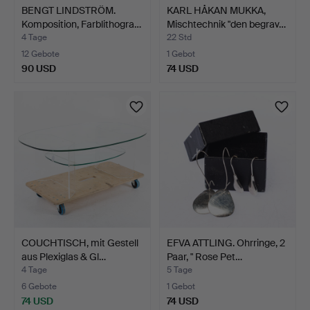
BENGT LINDSTRÖM.
KARL HÅKAN MUKKA,
Komposition, Farblithogra…
Mischtechnik "den begrav…
4 Tage
22 Std
12 Gebote
1 Gebot
90 USD
74 USD
COUCHTISCH, mit Gestell
EFVA ATTLING. Ohrringe, 2
aus Plexiglas & Gl…
Paar, " Rose Pet…
4 Tage
5 Tage
6 Gebote
1 Gebot
74 USD
74 USD