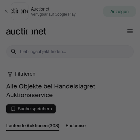
Auctionet
Anzeigen
Schließen
Verfügbar auf Google Play
Auctionet.com
Filtrieren
Alle
Alle Objekte bei Handelslagret
Objekte
Auktionsservice
bei
Suche speichern
Handelslagret
Laufende Auktionen
(303)
Endpreise
Auktionsservice