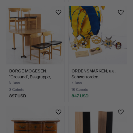
BORGE MOGESEN.
ORDENSMÄRKEN, u.a.
"Öresund", Essgruppe,
Schwertorden.
Tisch…
5 Tage
7 Tage
3 Gebote
18 Gebote
897 USD
847 USD