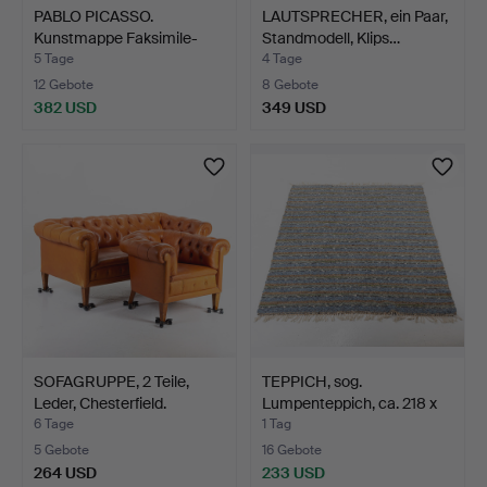
PABLO PICASSO.
LAUTSPRECHER, ein Paar,
Kunstmappe Faksimile-
Standmodell, Klips…
Ausgab…
5 Tage
4 Tage
12 Gebote
8 Gebote
382 USD
349 USD
SOFAGRUPPE, 2 Teile,
TEPPICH, sog.
Leder, Chesterfield.
Lumpenteppich, ca. 218 x
140…
6 Tage
1 Tag
5 Gebote
16 Gebote
264 USD
233 USD