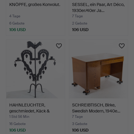
KNÖPFE, großes Konvolut.
SESSEL, ein Paar, Art Déco,
1930er/40er Ja…
4 Tage
7 Tage
6 Gebote
2 Gebote
106 USD
106 USD
HAHNLEUCHTER,
SCHREIBTISCH, Birke,
geschmiedet, Käck &
Swedish Modern, 1940e…
Hedby, L…
1 Std 56 Min
7 Tage
16 Gebote
3 Gebote
106 USD
106 USD