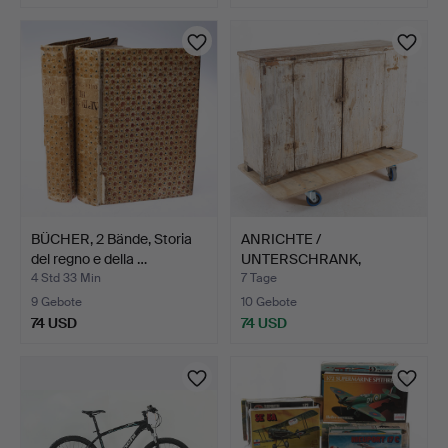
BÜCHER, 2 Bände, Storia
ANRICHTE /
del regno e della …
UNTERSCHRANK,
bäuerlich, 19. Ja…
4 Std 33 Min
7 Tage
9 Gebote
10 Gebote
74 USD
74 USD