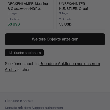
DECKENLAMPE, Messing
UNBEKANNTER
& Glas, zweite Hälfte…
KÜNSTLER, Öl auf
Leinwand, Fra…
3 Tage
3 Tage
5 Gebote
2 Gebote
53 USD
53 USD
Weitere Objekte anzeigen
Suche speichern
Sie können auch in
Beendete Auktionen aus unserem
Archiv
suchen.
Fußzeilen-
Hilfe und Kontakt
Navigation
Kontakt mit dem Support aufnehmen