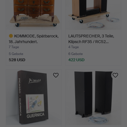
KOMMODE, Spätbarock,
LAUTSPRECHER, 3 Teile,
18. Jahrhundert.
Klipsch RF35 / RC52…
7 Tage
4 Tage
5 Gebote
6 Gebote
528 USD
422 USD
Ausgewähltes
Objekt