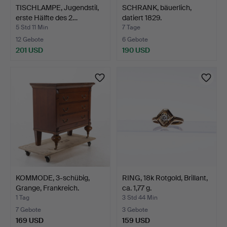
TISCHLAMPE, Jugendstil,
SCHRANK, bäuerlich,
erste Hälfte des 2…
datiert 1829.
5 Std 11 Min
7 Tage
12 Gebote
6 Gebote
201 USD
190 USD
KOMMODE, 3-schübig,
RING, 18k Rotgold, Brillant,
Grange, Frankreich.
ca. 1,77 g.
1 Tag
3 Std 44 Min
7 Gebote
3 Gebote
169 USD
159 USD