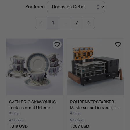
Laufende
Sortieren
Auktionen
1
…
7
SVEN ERIC SKAWONIUS.
RÖHRENVERSTÄRKER,
Teetassen mit Unterta…
Mastersound Dueventi, It…
3 Tage
4 Tage
4 Gebote
5 Gebote
1.319 USD
1.087 USD