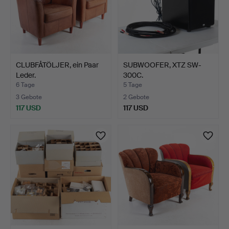
CLUBFÅTÖLJER, ein Paar
SUBWOOFER, XTZ SW-
Leder.
300C.
6 Tage
5 Tage
3 Gebote
2 Gebote
117 USD
117 USD