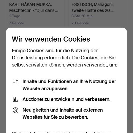
KARL HÅKAN MUKKA,
ESSTISCH, Mahagoni,
Mischtechnik "Djur dans …
zweite Hälfte des 20. …
2 Tage
3 Std 20 Min
7 Gebote
20 Gebote
159 USD
148 USD
Wir verwenden Cookies
Einige Cookies sind für die Nutzung der
Dienstleistung erforderlich. Die Cookies, die Sie
selbst verwalten können, werden verwendet, um:
Inhalte und Funktionen an Ihre Nutzung der
Website anzupassen.
Auctionet zu entwickeln und verbessern.
KLEIDERSCHRANK,
KARL HÅKAN MUKKA,
Neuigkeiten und Inhalte auf externen
Jugend, bemalt, erste Hälf…
Mischtechnik "planet 14"…
6 Tage
4 Min 47 Sek
Websites für Sie zu bewerben.
5 Gebote
4 Gebote
138 USD
127 USD