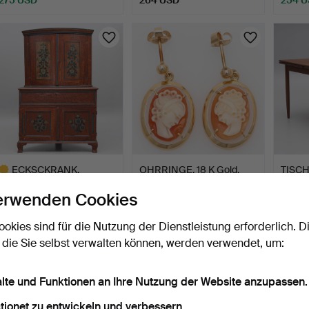
ECKSCKRANK,
OHRRINGE, 18 K Gold,
TISCH,
Volkskunst, zweiteilig, 19.
Muschelkamee.
1960er
erwenden Cookies
Ja…
1 Tag
8 Tage
1 Tag
2 Gebote
3 Gebote
4 Gebo
ookies sind für die Nutzung der Dienstleistung erforderlich. D
211 USD
211 USD
203 
 die Sie selbst verwalten können, werden verwendet, um:
usgewähltes
bjekt
alte und Funktionen an Ihre Nutzung der Website anzupassen.
tionet zu entwickeln und verbessern.