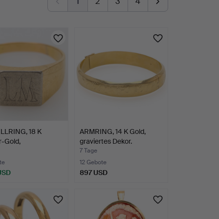
1
2
3
4
LLRING, 18 K
ARMRING, 14 K Gold,
r-Gold,
graviertes Dekor.
gramm.
7 Tage
te
12 Gebote
 USD
897 USD