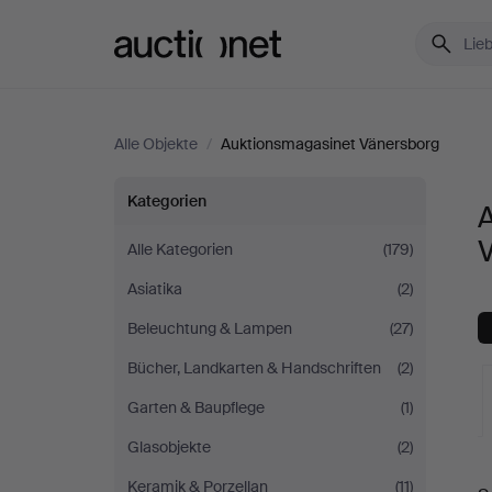
Auctionet.com
Alle Objekte
/
Auktionsmagasinet Vänersborg
Alle
Kategorien
A
Objekte
Alle Kategorien
(179)
Asiatika
(2)
bei
Beleuchtung & Lampen
(27)
Auktionsmagasinet
Bücher, Landkarten & Handschriften
(2)
Vänersborg
Garten & Baupflege
(1)
Glasobjekte
(2)
L
Keramik & Porzellan
(11)