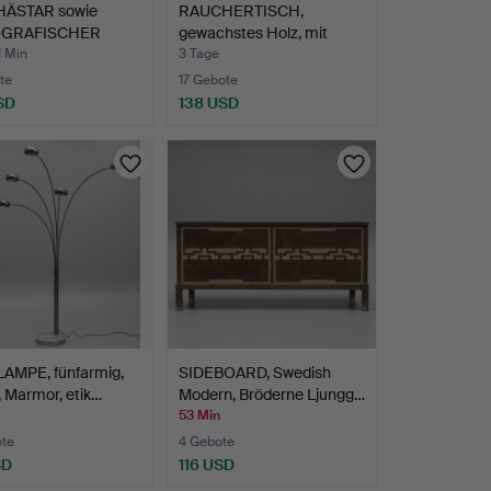
ÄSTAR sowie
RAUCHERTISCH,
OGRAFISCHER
gewachstes Holz, mit
, 3 …
Glaspla…
1 Min
3 Tage
te
17 Gebote
SD
138 USD
AMPE, fünfarmig,
SIDEBOARD, Swedish
, Marmor, etik…
Modern, Bröderne Ljungg…
53 Min
ote
4 Gebote
SD
116 USD