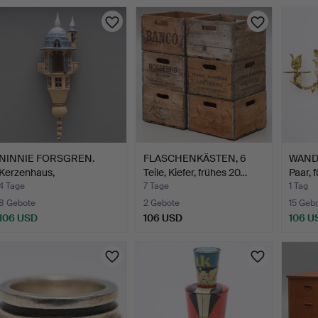
NINNIE FORSGREN.
FLASCHENKÄSTEN, 6
WAND
Kerzenhaus,
Teile, Kiefer, frühes 20…
Paar, 
wandhängend, …
4 Tage
7 Tage
1 Tag
8 Gebote
2 Gebote
15 Geb
106 USD
106 USD
106 U