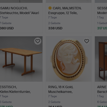
ISAMU NOGUCHI.
CARL MALMSTEN.
SESSEL
Stehleuchte, Modell "Akari
Essgruppe, 12 Teile,
Moder
…
Nussba…
7 Tage
7 Tage
1 Tag
7 Gebote
2 Gebote
1 Gebot
380 USD
338 USD
317 U
Ausgewähltes
Objekt
ESSTISCH,
RING, 18 K Gold,
ARNE
Kiefer/Kiefernfurnier,
Muschelkamee,
Barsch
Shaker-Mo…
Importstemp…
7 Tage
7 Tage
1 Tag
5 Gebote
2 Gebote
6 Gebo
275 USD
264 USD
254 