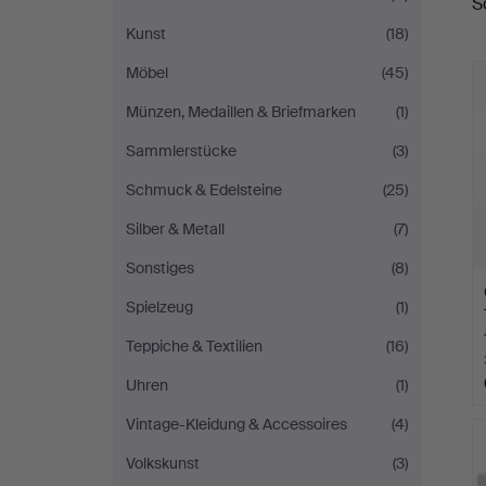
S
A
Kunst
(18)
Möbel
(45)
Münzen, Medaillen & Briefmarken
(1)
Sammlerstücke
(3)
Schmuck & Edelsteine
(25)
Silber & Metall
(7)
Sonstiges
(8)
Spielzeug
(1)
Teppiche & Textilien
(16)
Uhren
(1)
Vintage-Kleidung & Accessoires
(4)
Volkskunst
(3)