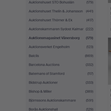
Auktionshuset STO Bohuslän
(179)
Auktionshuset Thelin & Johansson
(441)
Auktionshuset Thörner & Ek
(417)
Auktionskammaren Sydost Kalmar
(222)
Auktionsmagasinet Vänersborg
(179)
Auktionsverket Engelholm
(123)
Balclis
(869)
Barcelona Auctions
(332)
Batemans of Stamford
(117)
Bidstrup Auktioner
(333)
Bishop & Miller
(389)
Björnssons Auktionskammare
(591)
Borås Auktionshall
(129)