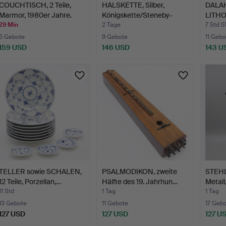
COUCHTISCH, 2 Teile,
HALSKETTE, Silber,
DALAH
Marmor, 1980er Jahre.
Königskette/Steneby-
LITH
Ket…
DRUCK
29 Min
2 Tage
7 Std 5
5 Gebote
9 Gebote
11 Gebo
159 USD
146 USD
143 U
TELLER sowie SCHALEN,
PSALMODIKON, zweite
STEHL
12 Teile, Porzellan,…
Hälfte des 19. Jahrhun…
Metall
11 Std
1 Tag
1 Tag
13 Gebote
11 Gebote
17 Geb
127 USD
127 USD
127 U