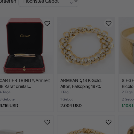
ortieren
uktionen
CARTIER TRINITY, Armreif,
ARMBAND, 18 K Gold,
SIEGE
18 Karat dreifar…
Alton, Falköping 1970.
Bicolo
Mono
4 Tage
1 Tag
2 Tage
3 Gebote
1 Gebot
2 Gebo
6.116 USD
2.004 USD
1.108