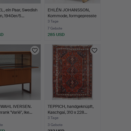
, ein Paar, Swedish
EHLÉN JOHANSSON,
n, 1940er/5…
Kommode, formgepresste
Bi…
3 Tage
7 Gebote
SD
285 USD
 WAHL IVERSEN.
TEPPICH, handgeknüpft,
rank "Varié", Ike…
Kaschgai, 310 x 228…
3 Tage
te
3 Gebote
USD
232 USD