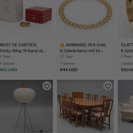
MUST DE CARTIER,
ARMBAND, 18 K Gold,
GLATTE
Trinity-Ring, 18 Karat dr…
X-Gliederkette mit int…
K Gold
2 Tage
22 Tage
5 Tage
4 Gebote
7 Gebote
1 Gebot
865 USD
844 USD
559 
Ausgewähltes
Objekt