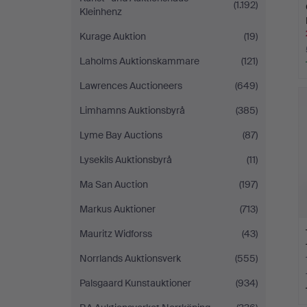
(1.192)
Kleinhenz
Kurage Auktion
(19)
Laholms Auktionskammare
(121)
Lawrences Auctioneers
(649)
Limhamns Auktionsbyrå
(385)
Lyme Bay Auctions
(87)
Lysekils Auktionsbyrå
(11)
Ma San Auction
(197)
Markus Auktioner
(713)
Mauritz Widforss
(43)
Norrlands Auktionsverk
(555)
Palsgaard Kunstauktioner
(934)