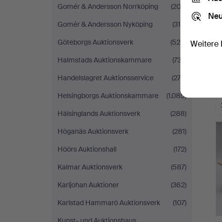
Gomér & Andersson Norrköping
(202)
Neu
Gomér & Andersson Nyköping
(310)
Göteborgs Auktionsverk
(529)
Weitere 
Halmstads Auktionskammare
(737)
Handelslagret Auktionsservice
(273)
Helsingborgs Auktionskammare
(1.085)
Hälsinglands Auktionsverk
(288)
Höganäs Auktionsverk
(281)
Höörs Auktionshall
(172)
Kalmar Auktionsverk
(587)
Karljohan Auktioner
(362)
Karlstad Hammarö Auktionsverk
(107)
Kunst- und Auktionshaus