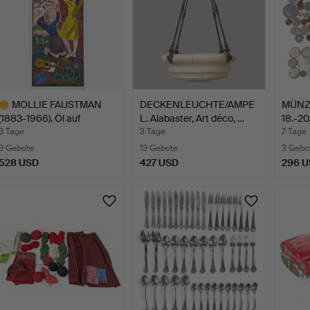
MOLLIE FAUSTMAN
DECKENLEUCHTE/AMPE
MÜNZPA
(1883-1966). Öl auf
L. Alabaster, Art déco, …
18.-20.
Leinwa…
3 Tage
3 Tage
7 Tage
3 Gebote
13 Gebote
3 Gebo
528 USD
427 USD
296 
usgewähltes
bjekt