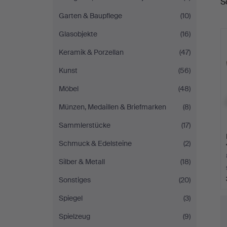
S
A
Garten & Baupflege
(10)
Glasobjekte
(16)
Keramik & Porzellan
(47)
Kunst
(56)
Möbel
(48)
Münzen, Medaillen & Briefmarken
(8)
Sammlerstücke
(17)
Schmuck & Edelsteine
(2)
Silber & Metall
(18)
Sonstiges
(20)
Spiegel
(3)
Spielzeug
(9)