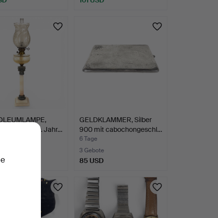
OLEUMLAMPE,
GELDKLAMMER, Silber
terfuß, 19./20. Jahr…
900 mit cabochongeschl…
6 Tage
te
3 Gebote
ie
SD
85 USD