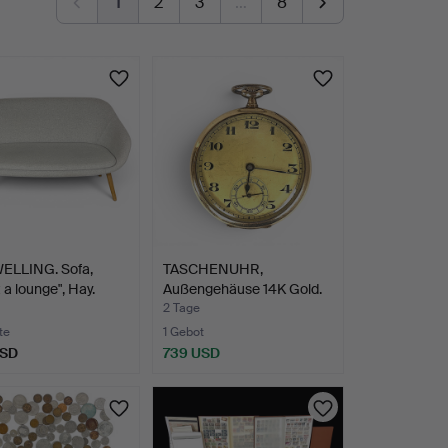
1
2
3
…
8
ELLING. Sofa,
TASCHENUHR,
 a lounge", Hay.
Außengehäuse 14K Gold.
2 Tage
te
1 Gebot
USD
739 USD