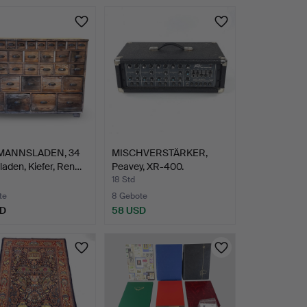
MANNSLADEN, 34
MISCHVERSTÄRKER,
aden, Kiefer, Ren…
Peavey, XR-400.
18 Std
te
8 Gebote
SD
58 USD