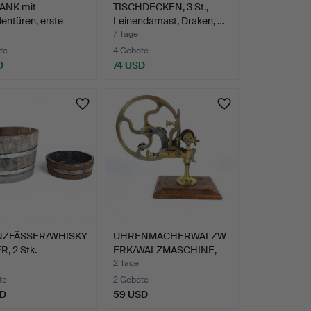
ANK mit
TISCHDECKEN, 3 St.,
dentüren, erste
Leinendamast, Draken, …
 d…
7 Tage
te
4 Gebote
D
74 USD
NZFÄSSER/WHISKY
UHRENMACHERWALZW
, 2 Stk.
ERK/WALZMASCHINE,
um 1900.
2 Tage
te
2 Gebote
SD
59 USD