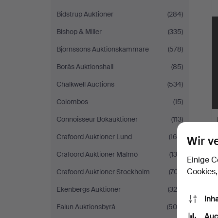
Bidstrup Auktioner
(284)
Bishop & Miller
(335)
Björnssons Auktionskammare
(578)
Borås Auktionshall
(85)
Chalkwell Auctions
(534)
Colombos
(15)
Connoisseur Bokauktioner
(113)
Crafoord Auktioner Lund
(164)
Wir v
Crafoord Auktioner Malmö
(134)
Einige C
Cookies,
Crafoord Auktioner Stockholm
(707)
Ekenbergs Auktioner
(320)
Inh
Falun Auktionsbyrå
(504)
Auc