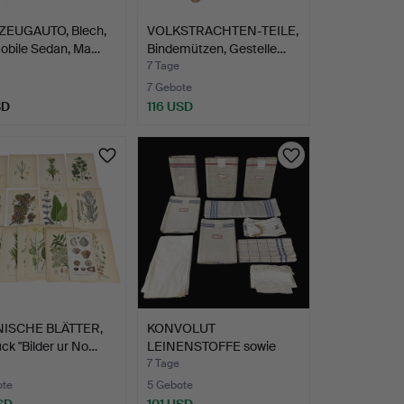
ZEUGAUTO, Blech,
VOLKSTRACHTEN-TEILE,
obile Sedan, Ma…
Bindemützen, Gestelle…
7 Tage
7 Gebote
SD
116 USD
ISCHE BLÄTTER,
KONVOLUT
ck "Bilder ur No…
LEINENSTOFFE sowie
TABLETTHALTER,…
7 Tage
ote
5 Gebote
SD
101 USD