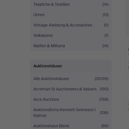
Teppiche & Textilien
(14)
Uhren
(13)
Vintage-Kleidung & Accessoires
(5)
Volkskunst
(7)
Waffen & Militaria
(14)
Auktionshäuser
A
Alle Auktionshäuser
(29.199)
O
Acreman St Auctioneers & Valuers
(190)
Arce Auctions
(788)
Auktionsfirma Kenneth Svensson i
(136)
Kalmar
Auktionshaus Blank
(86)