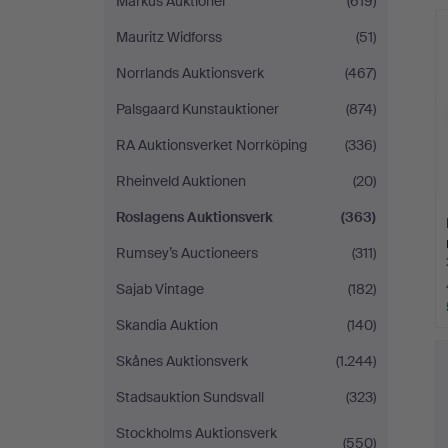
Markus Auktioner
(619)
Mauritz Widforss
(51)
Norrlands Auktionsverk
(467)
Palsgaard Kunstauktioner
(874)
RA Auktionsverket Norrköping
(336)
Rheinveld Auktionen
(20)
Roslagens Auktionsverk
(363)
Rumsey’s Auctioneers
(311)
Sajab Vintage
(182)
Skandia Auktion
(140)
Skånes Auktionsverk
(1.244)
Stadsauktion Sundsvall
(323)
Stockholms Auktionsverk
(550)