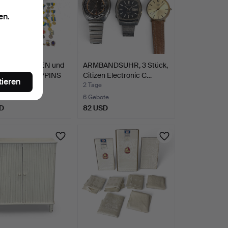
en.
EN MEDAILLEN und
ARMBANDSUHR, 3 Stück,
ECKNADELN/PINS
Citizen Electronic C…
tieren
2 Tage
te
6 Gebote
D
82 USD