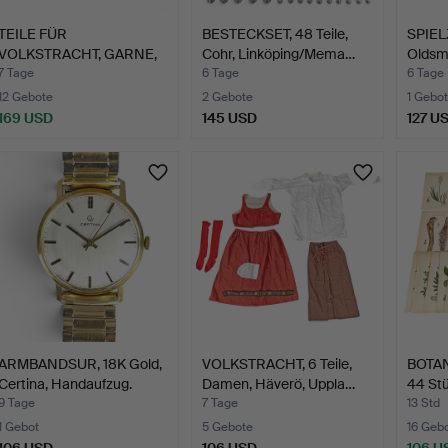
TEILE FÜR
BESTECKSET, 48 Teile,
SPIEL
VOLKSTRACHT, GARNE,
Cohr, Linköping/Mema…
Oldsm
nicht fertig…
7 Tage
6 Tage
6 Tage
12 Gebote
2 Gebote
1 Gebot
169 USD
145 USD
127 U
ARMBANDSUR, 18K Gold,
VOLKSTRACHT, 6 Teile,
BOTAN
Certina, Handaufzug.
Damen, Häverö, Uppla…
44 Stü
9 Tage
7 Tage
13 Std
1 Gebot
5 Gebote
16 Geb
106 USD
106 USD
106 U