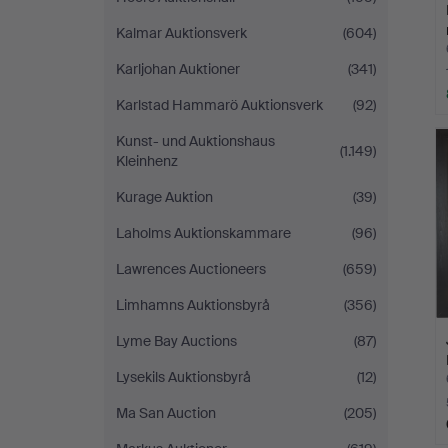
Kalmar Auktionsverk
(604)
Karljohan Auktioner
(341)
Karlstad Hammarö Auktionsverk
(92)
Kunst- und Auktionshaus
(1.149)
Kleinhenz
Kurage Auktion
(39)
Laholms Auktionskammare
(96)
Lawrences Auctioneers
(659)
Limhamns Auktionsbyrå
(356)
Lyme Bay Auctions
(87)
Lysekils Auktionsbyrå
(12)
Ma San Auction
(205)