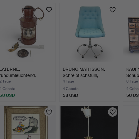
LATERNE,
BRUNO MATHSSON.
KAUF
rundumleuchtend,
Schreibtischstuhl,
Schubl
Göteborg, 20. Ja…
Stahl/T…
2 Tage
4 Tage
8 Tage
4 Gebote
4 Gebote
4 Gebo
58 USD
58 USD
58 U