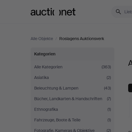
Auctionet.com
Alle Objekte
/
Roslagens Auktionsverk
Alle
Kategorien
A
Objekte
Alle Kategorien
(363)
Asiatika
(2)
bei
Beleuchtung & Lampen
(43)
Roslagens
Bücher, Landkarten & Handschriften
(7)
Auktionsverk
Ethnografika
(1)
Fahrzeuge, Boote & Teile
(1)
L
Fotografie, Kameras & Objektive
(2)