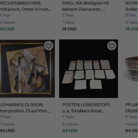
RECHENMASCHINE,
RING, 18K Weißgold mit
SCHR
militärisch, Ohner in Holz…
kleinem Diamanten. …
Rollla
Hälfte
6 Tage
2 Tage
16 Std
11 Gebote
1 Gebot
8 Gebo
80 USD
74 USD
74 US
JOHANNES OLSSON.
POSTEN LEINENSTOFF,
PFLA
Komposition, Öl auf Platt…
u. a. Torsåkers linnef…
FÄSSER
6 Tage
7 Tage
6 Tage
5 Gebote
6 Gebote
4 Gebo
69 USD
64 USD
64 U