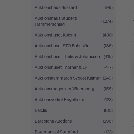
Auktionshaus Bossard
(99)
Auktionshaus Stuber's
(1.274)
Hammerschlag
Auktionshuset Kolonn
(430)
Auktionshuset STO Bohuslän
(186)
Auktionshuset Thelin & Johansson
(415)
Auktionshuset Thörner & Ek
(417)
Auktionskammaren Sydost Kalmar
(249)
Auktionsmagasinet Vänersborg
(158)
Auktionsverket Engelholm
(123)
Balclis
(812)
Barcelona Auctions
(296)
Batemans of Stamford
(123)