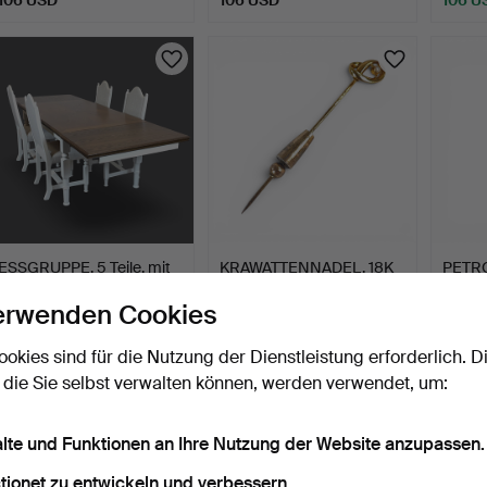
ESSGRUPPE, 5 Teile, mit
KRAWATTENNADEL, 18K
PETR
Einlegeplatten, Ho…
Gold mit Perlendekor.
Alabas
erwenden Cookies
8 Tage
11 Tage
3 Tage
3 Gebote
1 Gebot
8 Gebo
ookies sind für die Nutzung der Dienstleistung erforderlich. D
101 USD
95 USD
85 U
 die Sie selbst verwalten können, werden verwendet, um:
alte und Funktionen an Ihre Nutzung der Website anzupassen.
tionet zu entwickeln und verbessern.