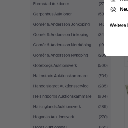
Formstad Auktioner
(279)
Neu
Garpenhus Auktioner
(539)
Gomér & Andersson Jönköping
(461)
Weitere 
Gomér & Andersson Linköping
(345)
Gomér & Andersson Norrköping
(194)
Gomér & Andersson Nyköping
(289)
Göteborgs Auktionsverk
(560)
Halmstads Auktionskammare
(704)
Handelslagret Auktionsservice
(285)
Helsingborgs Auktionskammare
(984)
Hälsinglands Auktionsverk
(289)
Höganäs Auktionsverk
(270)
Höörs Auktionshall
(165)