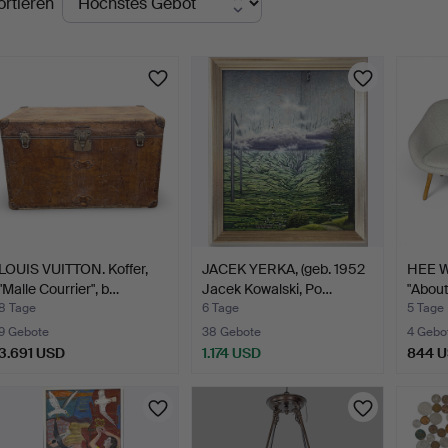
ortieren
uktionen
LOUIS VUITTON. Koffer,
JACEK YERKA, (geb. 1952
HEE W
"Malle Courrier", b…
Jacek Kowalski, Po…
"About
8 Tage
6 Tage
5 Tage
9 Gebote
38 Gebote
4 Gebo
3.691 USD
1.174 USD
844 