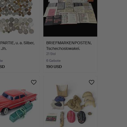
RTIE, u. a. Silber,
BRIEFMARKENPOSTEN,
 Jh.
Tschechoslowakei.
Geste…
21 Std
te
6 Gebote
USD
190 USD