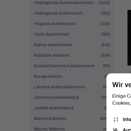
Helsingborgs Auktionskammare
(1.032)
Hälsinglands Auktionsverk
(282)
Höganäs Auktionsverk
(268)
Höörs Auktionshall
(169)
Kalmar Auktionsverk
(616)
Karljohan Auktioner
(338)
Karlstad Hammarö Auktionsverk
(96)
Kurage Auktion
(19)
Wir v
Laholms Auktionskammare
(99)
Einige C
Limhamns Auktionsbyrå
(362)
Cookies,
Lysekils Auktionsbyrå
(12)
Markus Auktioner
(644)
Inh
Mauritz Widforss
(43)
Auc