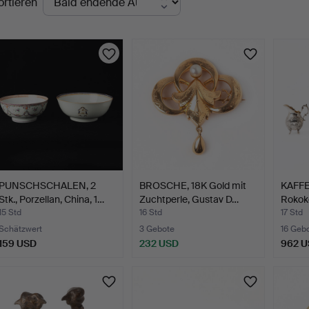
ortieren
uktionen
PUNSCHSCHALEN, 2
BROSCHE, 18K Gold mit
KAFFE
Stk., Porzellan, China, 1…
Zuchtperle, Gustav D…
Rokoko
15 Std
16 Std
17 Std
Schätzwert
3 Gebote
16 Geb
159 USD
232 USD
962 