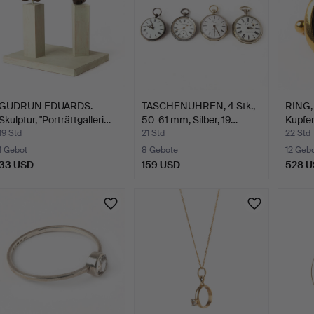
GUDRUN EDUARDS.
TASCHENUHREN, 4 Stk.,
RING, 
Skulptur, "Porträttgalleri…
50-61 mm, Silber, 19…
Kupfe
19 Std
21 Std
22 Std
1 Gebot
8 Gebote
12 Geb
33 USD
159 USD
528 