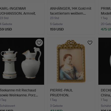
KARL-INGEMAR
ANHÄNGER, 14K Gold mit
PRIMUS
JOHANSSON. Armreif,
facettiertem weißem…
Modell
Silber mi…
23 Std
23 Std
1 Tag
4 Gebote
5 Gebote
20 Geb
59 USD
159 USD
475 U
Teekanne mit Rechaud
PIERRE-PAUL
DECKE
sowie Weinkanne. Porz…
PRUD'HON.
China,
Miniaturmalerei, nac…
1 Tag
1 Tag
1 Tag
Schätzwert
3 Gebote
Schätz
106 USD
43 USD
106 U