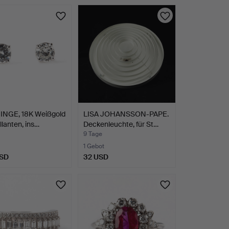
NGE, 18K Weißgold
LISA JOHANSSON-PAPE.
llanten, ins…
Deckenleuchte, für St…
9 Tage
1 Gebot
USD
32 USD