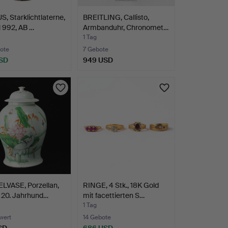
, Starklichtlaterne,
BREITLING, Callisto,
 992, AB …
Armbanduhr, Chronomet…
1 Tag
ote
7 Gebote
SD
949 USD
LVASE, Porzellan,
RINGE, 4 Stk., 18K Gold
 20. Jahrhund…
mit facettierten S…
1 Tag
wert
14 Gebote
SD
686 USD