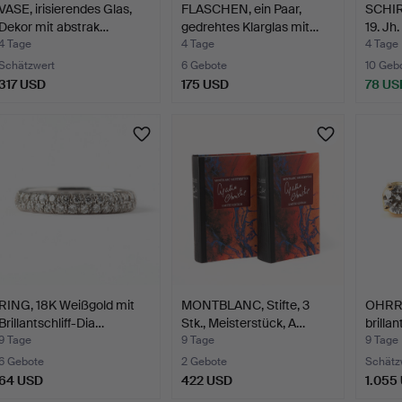
VASE, irisierendes Glas,
FLASCHEN, ein Paar,
SCHIR
Dekor mit abstrak…
gedrehtes Klarglas mit…
19. Jh.
4 Tage
4 Tage
4 Tage
Schätzwert
6 Gebote
10 Geb
317 USD
175 USD
78 US
RING, 18K Weißgold mit
MONTBLANC, Stifte, 3
OHRRI
Brillantschliff-Dia…
Stk., Meisterstück, A…
brillan
9 Tage
9 Tage
9 Tage
6 Gebote
2 Gebote
Schätz
64 USD
422 USD
1.055