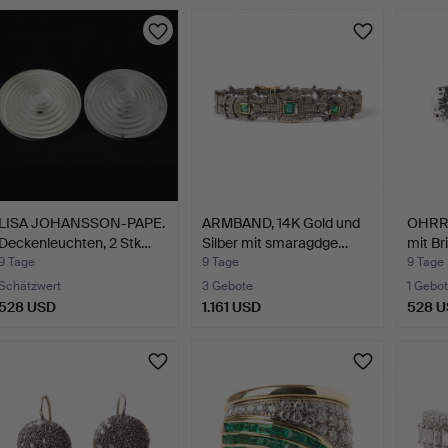
LISA JOHANSSON-PAPE.
ARMBAND, 14K Gold und
OHRRI
Deckenleuchten, 2 Stk…
Silber mit smaragdge…
mit Bri
9 Tage
9 Tage
9 Tage
Schätzwert
3 Gebote
1 Gebot
528 USD
1.161 USD
528 