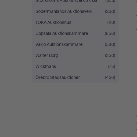
Stockholms Auktionsverk Sickla
(353)
Södermanlands Auktionsverk
(260)
TOKA Auktionshus
(118)
Uppsala Auktionskammare
(856)
Växjö Auktionskammare
(580)
Walter Borg
(250)
Wickmans
(75)
Örebro Stadsauktioner
(436)