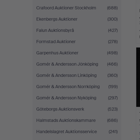
Crafoord Auktioner Stockholm
(688)
Ekenbergs Auktioner
(300)
Falun Auktionsbyrå
(427)
Formstad Auktioner
(278)
Garpenhus Auktioner
(498)
Gomér & Andersson Jönköping
(466)
Gomér & Andersson Linköping
(360)
Gomér & Andersson Norrköping
(199)
Gomér & Andersson Nyköping
(297)
Göteborgs Auktionsverk
(523)
Halmstads Auktionskammare
(686)
Handelslagret Auktionsservice
(241)