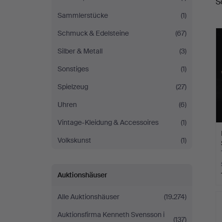
S
A
Sammlerstücke
(1)
Schmuck & Edelsteine
(67)
Silber & Metall
(3)
Sonstiges
(1)
Spielzeug
(27)
Uhren
(6)
Vintage-Kleidung & Accessoires
(1)
Volkskunst
(1)
Auktionshäuser
Alle Auktionshäuser
(19.274)
Auktionsfirma Kenneth Svensson i
(137)