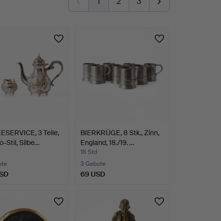
1
2
3
ESERVICE, 3 Teile,
BIERKRÜGE, 8 Stk., Zinn,
-Stil, Silbe…
England, 18./19. …
18 Std
ote
3 Gebote
USD
69 USD