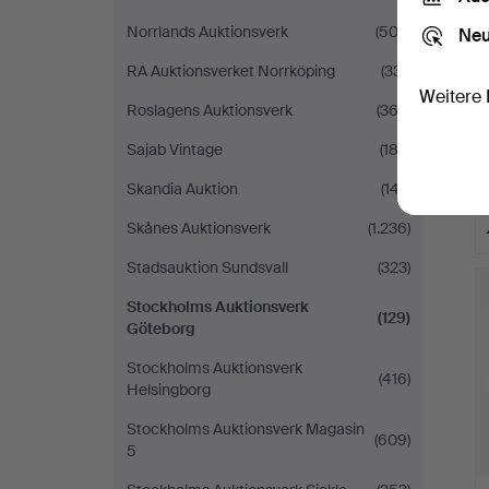
Norrlands Auktionsverk
(502)
Neu
RA Auktionsverket Norrköping
(331)
Weitere 
Roslagens Auktionsverk
(362)
Sajab Vintage
(182)
Skandia Auktion
(147)
Skånes Auktionsverk
(1.236)
Stadsauktion Sundsvall
(323)
Stockholms Auktionsverk
(129)
Göteborg
Stockholms Auktionsverk
(416)
Helsingborg
Stockholms Auktionsverk Magasin
(609)
5