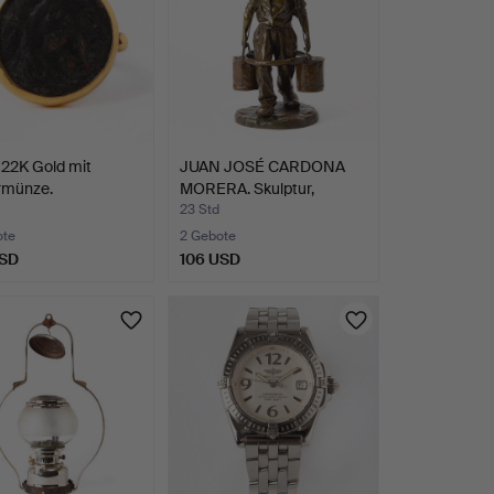
22K Gold mit
JUAN JOSÉ CARDONA
rmünze.
MORERA. Skulptur,
Bronze…
23 Std
ote
2 Gebote
USD
106 USD