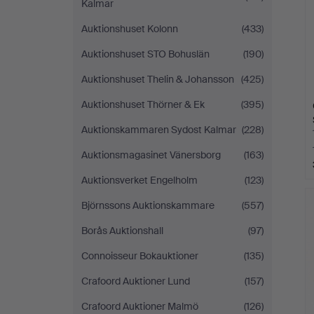
Kalmar
Auktionshuset Kolonn
(433)
Auktionshuset STO Bohuslän
(190)
Auktionshuset Thelin & Johansson
(425)
Auktionshuset Thörner & Ek
(395)
Auktionskammaren Sydost Kalmar
(228)
Auktionsmagasinet Vänersborg
(163)
Auktionsverket Engelholm
(123)
Björnssons Auktionskammare
(557)
Borås Auktionshall
(97)
Connoisseur Bokauktioner
(135)
Crafoord Auktioner Lund
(157)
Crafoord Auktioner Malmö
(126)