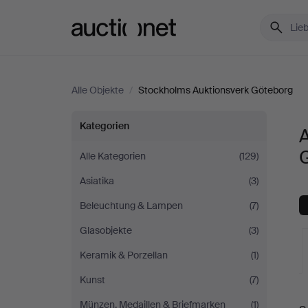
Auctionet.com
Alle Objekte
/
Stockholms Auktionsverk Göteborg
Alle
Kategorien
A
Objekte
Alle Kategorien
(129)
Asiatika
(3)
bei
Beleuchtung & Lampen
(7)
Stockholms
Glasobjekte
(3)
Auktionsverk
Keramik & Porzellan
(1)
Kunst
(7)
Göteborg
L
Münzen, Medaillen & Briefmarken
(1)