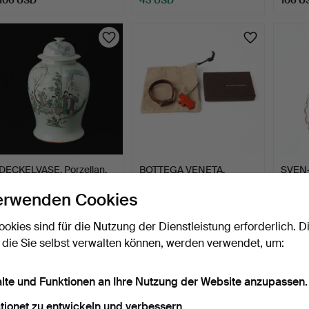
DECKELVASE, Porzellan,
BOTTEGA VENETA,
SVEN
China, ca. 1900.
Armband und Anhänger,
Halske
erwenden Cookies
gepr…
1 Tag
1 Tag
1 Tag
Schätzwert
5 Gebote
4 Gebo
ookies sind für die Nutzung der Dienstleistung erforderlich. D
211 USD
73 USD
211 U
 die Sie selbst verwalten können, werden verwendet, um:
alte und Funktionen an Ihre Nutzung der Website anzupassen.
tionet zu entwickeln und verbessern.