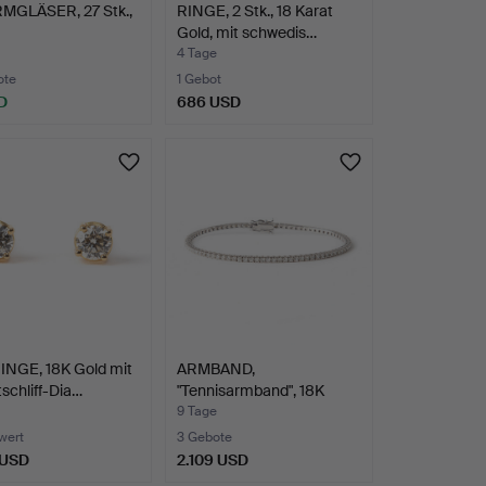
MGLÄSER, 27 Stk.,
RINGE, 2 Stk., 18 Karat
Gold, mit schwedis…
4 Tage
ote
1 Gebot
D
686 USD
NGE, 18K Gold mit
ARMBAND,
tschliff-Dia…
"Tennisarmband", 18K
Weißgold mit…
9 Tage
wert
3 Gebote
 USD
2.109 USD