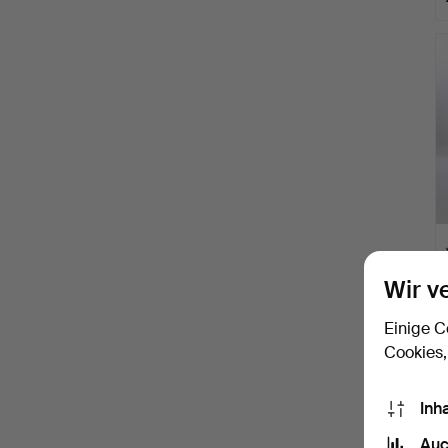
Wir v
Einige C
Cookies,
Inh
Auc