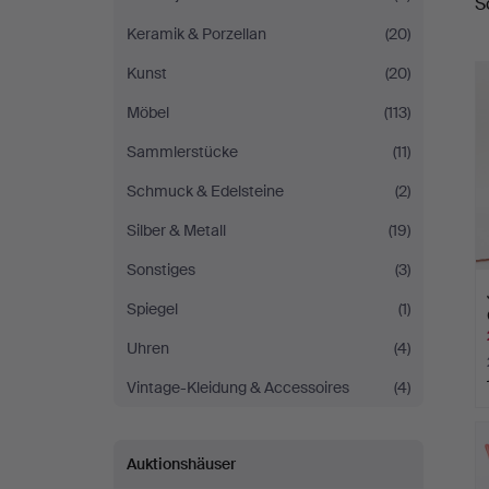
S
A
Keramik & Porzellan
(20)
Kunst
(20)
Möbel
(113)
Sammlerstücke
(11)
Schmuck & Edelsteine
(2)
Silber & Metall
(19)
Sonstiges
(3)
Spiegel
(1)
Uhren
(4)
Vintage-Kleidung & Accessoires
(4)
Auktionshäuser