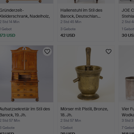
Gründerzeit-
Hallenstuhl im Stil des
JOE C
Kleiderschrank, Nadelholz,
Barock, Deutschlan…
Stehl
um …
2 Std 14 Min
2 Std 45 Min
2 Std 
1 Gebot
3 Gebote
1 Gebot
173 USD
42 USD
30 U
Aufsatzsekretär im Stil des
Mörser mit Pistill, Bronze,
Vier F
Barock, 19. Jh.
18. Jh.
Wodka
2 Std 57 Min
2 Std 57 Min
3 Std 3
3 Gebote
1 Gebot
7 Gebo
42 USD
29 USD
168 U