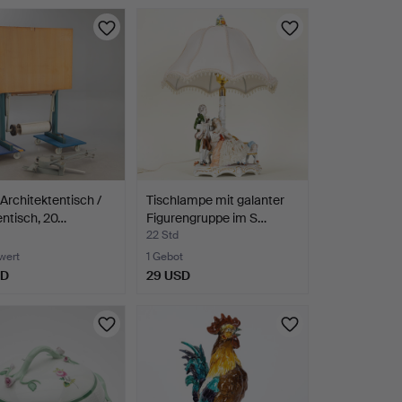
 Architektentisch /
Tischlampe mit galanter
ntisch, 20…
Figurengruppe im S…
22 Std
wert
1 Gebot
SD
29 USD