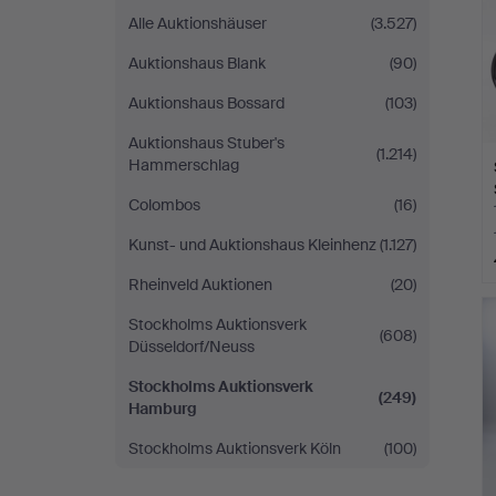
Alle Auktionshäuser
(3.527)
Auktionshaus Blank
(90)
Auktionshaus Bossard
(103)
Auktionshaus Stuber's
(1.214)
Hammerschlag
Colombos
(16)
Kunst- und Auktionshaus Kleinhenz
(1.127)
Rheinveld Auktionen
(20)
Stockholms Auktionsverk
(608)
Düsseldorf/Neuss
Stockholms Auktionsverk
(249)
Hamburg
Stockholms Auktionsverk Köln
(100)