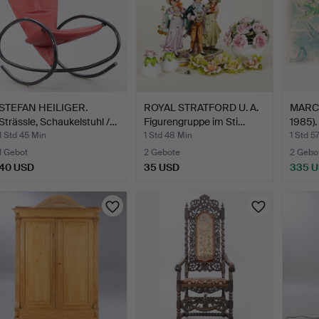
STEFAN HEILIGER.
ROYAL STRATFORD U. A.
MARC 
Strässle, Schaukelstuhl /…
Figurengruppe im Sti…
1985).
1 Std 45 Min
1 Std 48 Min
1 Std 5
1 Gebot
2 Gebote
2 Gebo
40 USD
35 USD
335 