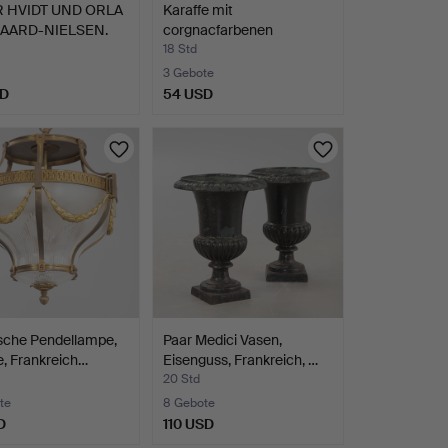
 HVIDT UND ORLA
Karaffe mit
AARD-NIELSEN.
corgnacfarbenen
Überfang und S…
18 Std
3 Gebote
SD
54 USD
sche Pendellampe,
Paar Medici Vasen,
, Frankreich…
Eisenguss, Frankreich, …
20 Std
te
8 Gebote
D
110 USD