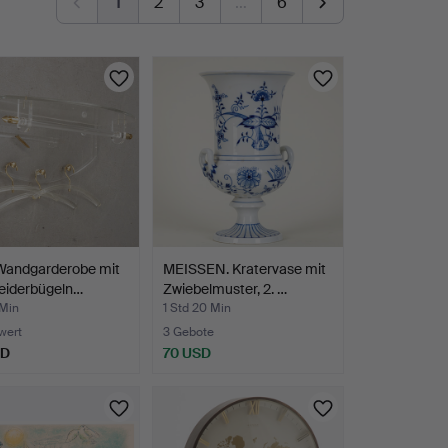
1
2
3
…
6
 Wandgarderobe mit
MEISSEN. Kratervase mit
leiderbügeln…
Zwiebelmuster, 2. …
 Min
1 Std 20 Min
wert
3 Gebote
SD
70 USD