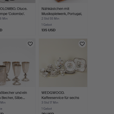
OLOMBO. Oluce.
Nähkästchen mit
ampe 'Colombo'.
Musikspielwerk, Portugal,
…
48 Min
2 Std 55 Min
1 Gebot
SD
135 USD
ußbecher und ein
WEDGWOOD.
 Becher, Silbe…
Kaffeeservice für sechs
Pesonen,…
 Min
3 Std 17 Min
te
1 Gebot
SD
29 USD