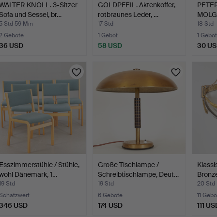
WALTER KNOLL. 3-Sitzer
GOLDPFEIL. Aktenkoffer,
PETER
Sofa und Sessel, br…
rotbraunes Leder, …
MOLG
Fra…
5 Std 59 Min
17 Std
18 Std
2 Gebote
1 Gebot
1 Gebot
36 USD
58 USD
30 U
Esszimmerstühle / Stühle,
Große Tischlampe /
Klassi
wohl Dänemark, 1…
Schreibtischlampe, Deut…
Bronze
19 Std
19 Std
20 Std
Schätzwert
6 Gebote
11 Gebo
346 USD
174 USD
111 US