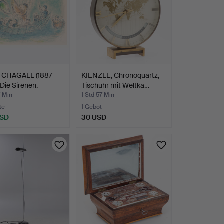
CHAGALL (1887-
KIENZLE, Chronoquartz,
 Die Sirenen.
Tischuhr mit Weltka…
7 Min
1 Std 57 Min
te
1 Gebot
USD
30 USD