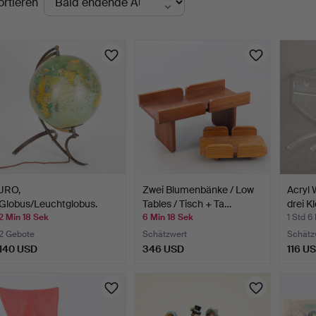
ortieren
uktionen
JRO,
Zwei Blumenbänke / Low
Acryl
Globus/Leuchtglobus.
Tables / Tisch + Ta…
drei K
Deutschland, 2. …
2 Min 18 Sek
6 Min 18 Sek
1 Std 6
2 Gebote
Schätzwert
Schätz
140 USD
346 USD
116 U