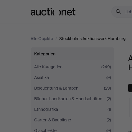
Auctionet.com
Alle Objekte
/
Stockholms Auktionsverk Hamburg
Alle
Kategorien
A
Objekte
Alle Kategorien
(249)
Asiatika
(9)
bei
Beleuchtung & Lampen
(29)
Stockholms
Bücher, Landkarten & Handschriften
(2)
Auktionsverk
Ethnografika
(1)
Garten & Baupflege
(2)
Hamburg
L
Glasobjekte
(9)