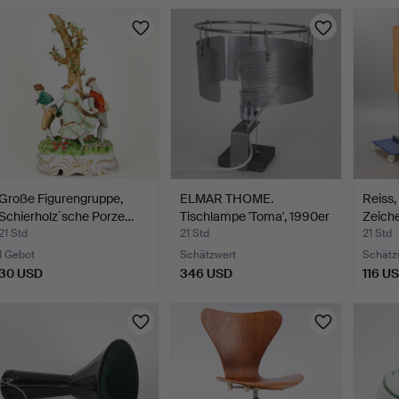
Große Figurengruppe,
ELMAR THOME.
Reiss,
Schierholz´sche Porze…
Tischlampe 'Toma', 1990er
Zeiche
Jah…
21 Std
21 Std
21 Std
1 Gebot
Schätzwert
Schätz
30 USD
346 USD
116 U