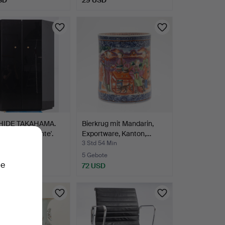
HIDE TAKAHAMA.
Bierkrug mit Mandarin,
rank 'Bramante'.
Exportware, Kanton,…
3 Min
3 Std 54 Min
te
5 Gebote
ie
SD
72 USD