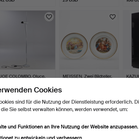
JOE COLOMBO. Oluce.
MEISSEN. Zwei Bildteller,
KAZU
Stehlampe 'Colombo'.
um 1800/1. Viert…
Barsch
erwenden Cookies
3 Std 17 Min
3 Std 39 Min
3 Std 5
4 Gebote
2 Gebote
2 Gebo
ookies sind für die Nutzung der Dienstleistung erforderlich. D
47 USD
35 USD
231 U
 die Sie selbst verwalten können, werden verwendet, um:
alte und Funktionen an Ihre Nutzung der Website anzupassen.
tionet zu entwickeln und verbessern.