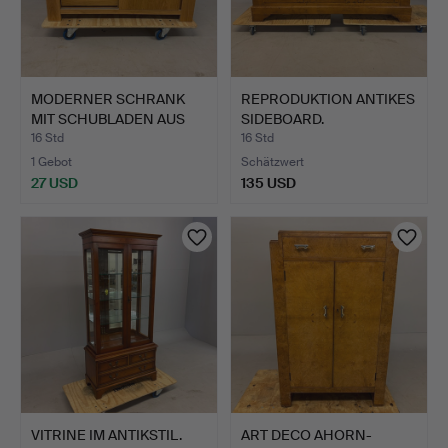
MODERNER SCHRANK
REPRODUKTION ANTIKES
MIT SCHUBLADEN AUS
SIDEBOARD.
HELLEM…
16 Std
16 Std
1 Gebot
Schätzwert
27 USD
135 USD
VITRINE IM ANTIKSTIL.
ART DECO AHORN-