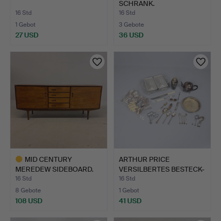
SCHRANK.
16 Std
16 Std
1 Gebot
3 Gebote
27 USD
36 USD
MID CENTURY
ARTHUR PRICE
MEREDEW SIDEBOARD.
VERSILBERTES BESTECK-
TEILSET …
16 Std
16 Std
8 Gebote
1 Gebot
108 USD
41 USD
Ausgewähltes