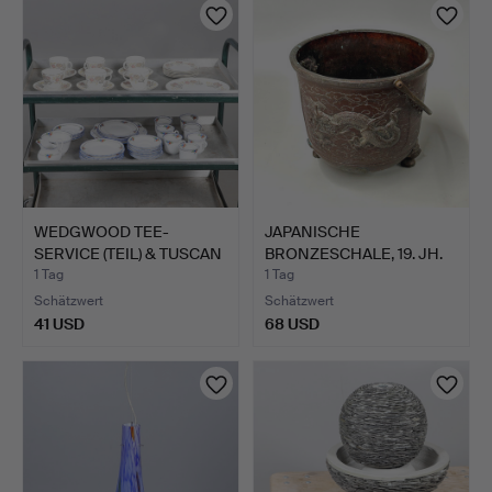
WEDGWOOD TEE-
JAPANISCHE
SERVICE (TEIL) & TUSCAN
BRONZESCHALE, 19. JH.
TEE-S…
1 Tag
1 Tag
Schätzwert
Schätzwert
41 USD
68 USD