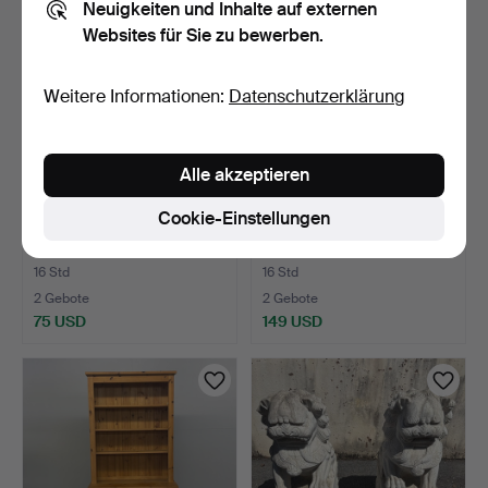
Neuigkeiten und Inhalte auf externen
Websites für Sie zu bewerben.
Weitere Informationen:
Datenschutzerklärung
Alle akzeptieren
Cookie-Einstellungen
UNEVEN GROUND
MID CENTURY G PLAN
LADDER.
BRASILIA
ESSZIMMERSTÜHL…
16 Std
16 Std
2 Gebote
2 Gebote
75 USD
149 USD