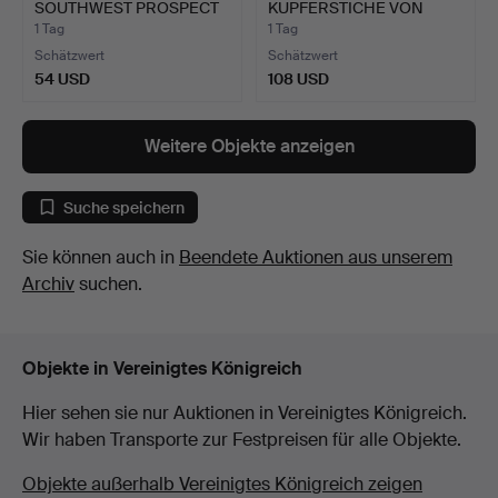
SOUTHWEST PROSPECT
KUPFERSTICHE VON
OF GUILD…
SAMUEL UN…
1 Tag
1 Tag
Schätzwert
Schätzwert
54 USD
108 USD
Weitere Objekte anzeigen
Suche speichern
Sie können auch in
Beendete Auktionen aus unserem
Archiv
suchen.
Objekte in Vereinigtes Königreich
Hier sehen sie nur Auktionen in Vereinigtes Königreich.
Wir haben Transporte zur Festpreisen für alle Objekte.
Objekte außerhalb Vereinigtes Königreich zeigen