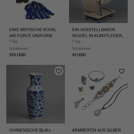
EINE BRITISCHE ROYAL
EIN VERSTELLBARER
AIR FORCE UNIFORM
SESSEL IN KUNSTLEDER,
UND…
MI…
1 Tag
1 Tag
Schätzwert
Schätzwert
135 USD
41 USD
CHINESISCHE BLAU-
ARMBEIFEN AUS SILBER