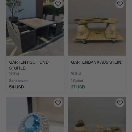
GARTENTISCH UND
GARTENBANK AUS STEIN.
STÜHLE.
16 Std
16 Std
Schätzwert
1 Gebot
54 USD
27 USD