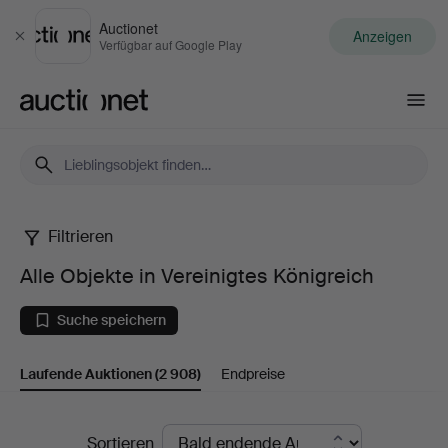
Auctionet
Anzeigen
Schließen
Verfügbar auf Google Play
Auctionet.com
Filtrieren
Alle
Alle Objekte in Vereinigtes Königreich
Objekte
Suche speichern
in
Laufende Auktionen
(2 908)
Endpreise
Vereinigtes
Königreich
Laufende
Sortieren