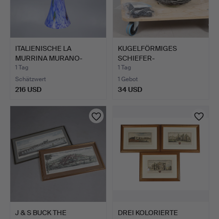
ITALIENISCHE LA
KUGELFÖRMIGES
MURRINA MURANO-
SCHIEFER-
GLAS-PENDEL…
WASSEROBJEKT VON
1 Tag
1 Tag
WO…
Schätzwert
1 Gebot
216 USD
34 USD
J & S BUCK THE
DREI KOLORIERTE