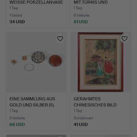
WEISSE PORZELLANVASE
MIT TÜRKIS UND
MIT …
MARKAS…
1 Tag
1 Tag
1 Gebot
6 Gebote
34 USD
61 USD
EINE SAMMLUNG AUS
GERAHMTES
GOLD UND SILBER (5).
CHINESISCHES BILD
ZWEIER JUNGER …
1 Tag
1 Tag
5 Gebote
Schätzwert
68 USD
41 USD