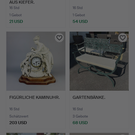
AUS KIEFER.
16 Std
16 Std
1 Gebot
1 Gebot
21 USD
54 USD
FIGÜRLICHE KAMINUHR.
GARTENBÄNKE.
16 Std
16 Std
Schätzwert
3 Gebote
203 USD
68 USD