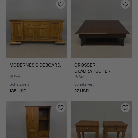
Objekt
MODERNES SIDEBOARD.
GROSSER
QUADRATISCHER
COUCHTISCH.
16 Std
16 Std
Schätzwert
Schätzwert
135 USD
27 USD