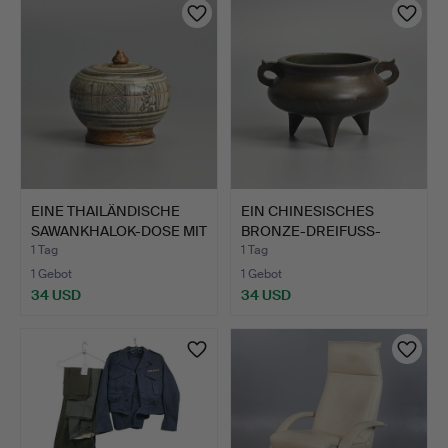
EINE THAILÄNDISCHE
EIN CHINESISCHES
SAWANKHALOK-DOSE MIT
BRONZE-DREIFUSS-
DE…
RÄUCHERGE…
1 Tag
1 Tag
1 Gebot
1 Gebot
34 USD
34 USD