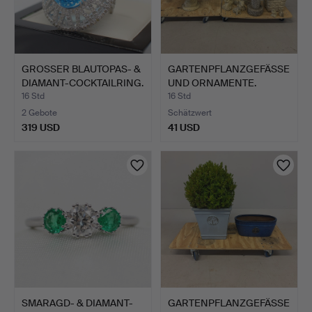
GROSSER BLAUTOPAS- &
GARTENPFLANZGEFÄSSE
DIAMANT-COCKTAILRING.
UND ORNAMENTE.
16 Std
16 Std
2 Gebote
Schätzwert
319 USD
41 USD
SMARAGD- & DIAMANT-
GARTENPFLANZGEFÄSSE