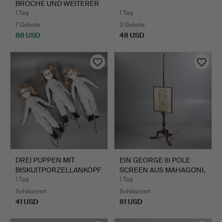
BROCHE UND WEITERER
MOD…
1 Tag
1 Tag
7 Gebote
3 Gebote
88 USD
48 USD
DREI PUPPEN MIT
EIN GEORGE III POLE
BISKUITPORZELLANKÖPF
SCREEN AUS MAHAGONI,
EN (3).
B…
1 Tag
1 Tag
Schätzwert
Schätzwert
41 USD
81 USD