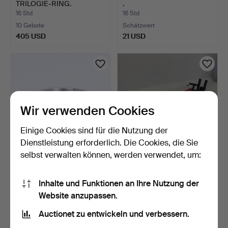
TRILOGIE-RING.
.
16 Std
16 Std
10 Gebote
Schätzwert
405 USD
21 USD
Wir verwenden Cookies
Einige Cookies sind für die Nutzung der
Dienstleistung erforderlich. Die Cookies, die Sie
selbst verwalten können, werden verwendet, um:
RING MIT TANZANIT (3,3
MOBILE MOTORRAD-
CT) UND DIAMANTEN, …
ARBEITSBÜHNE.
Inhalte und Funktionen an Ihre Nutzung der
16 Std
16 Std
Website anzupassen.
2 Gebote
1 Gebot
227 USD
135 USD
Auctionet zu entwickeln und verbessern.