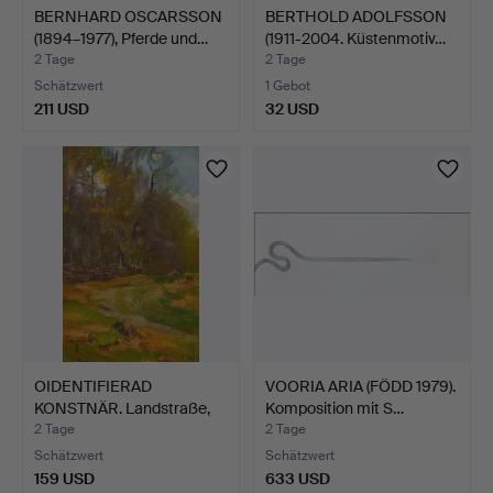
BERNHARD OSCARSSON
BERTHOLD ADOLFSSON
(1894–1977), Pferde und…
(1911-2004. Küstenmotiv…
2 Tage
2 Tage
Schätzwert
1 Gebot
211 USD
32 USD
OIDENTIFIERAD
VOORIA ARIA (FÖDD 1979).
KONSTNÄR. Landstraße,
Komposition mit S…
signie…
2 Tage
2 Tage
Schätzwert
Schätzwert
159 USD
633 USD