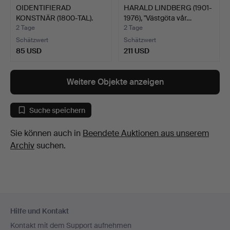
OIDENTIFIERAD
HARALD LINDBERG (1901-
KONSTNÄR (1800-TAL).
1976), "Västgöta vår…
Romanti…
2 Tage
2 Tage
Schätzwert
Schätzwert
85 USD
211 USD
Weitere Objekte anzeigen
Suche speichern
Sie können auch in
Beendete Auktionen aus unserem
Archiv
suchen.
Fußzeilen-
Hilfe und Kontakt
Navigation
Kontakt mit dem Support aufnehmen