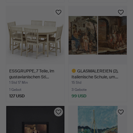
ESSGRUPPE, 7 Teile, im
GLASMALEREIEN (2),
gustavianischen Sti…
Italienische Schule, um…
1 Std 17 Min
15 Std
1 Gebot
3 Gebote
127 USD
99 USD
Ausgewähltes
Objekt