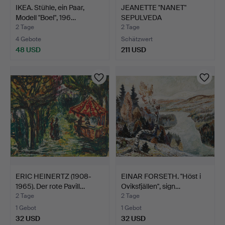
IKEA. Stühle, ein Paar,
JEANETTE "NANET"
Modell "Boel", 196…
SEPULVEDA
(zeitgenössisch…
2 Tage
2 Tage
4 Gebote
Schätzwert
48 USD
211 USD
ERIC HEINERTZ (1908-
EINAR FORSETH. "Höst i
1965). Der rote Pavill…
Oviksfjällen", sign…
2 Tage
2 Tage
1 Gebot
1 Gebot
32 USD
32 USD