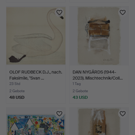
OLOF RUDBECK D.J., nach.
DAN NYGÅRDS (1944-
Faksimile, "Svan …
2023). Mischtechnik/Coll…
23 Std
1 Tag
2 Gebote
2 Gebote
48 USD
43 USD