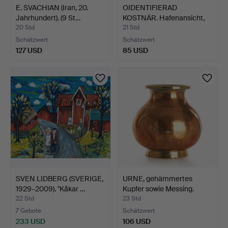
E. SVACHIAN (Iran, 20.
OIDENTIFIERAD
Jahrhundert). (9 St…
KOSTNÄR. Hafenansicht,
signi…
20 Std
21 Std
Schätzwert
Schätzwert
127 USD
85 USD
SVEN LIDBERG (SVERIGE,
URNE, gehämmertes
1929–2009). "Kåkar …
Kupfer sowie Messing.
22 Std
23 Std
7 Gebote
Schätzwert
233 USD
106 USD