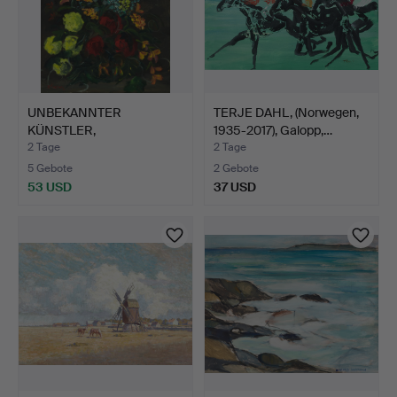
UNBEKANNTER
TERJE DAHL, (Norwegen,
KÜNSTLER,
1935-2017), Galopp,…
Blumenstillleben, si…
2 Tage
2 Tage
5 Gebote
2 Gebote
53 USD
37 USD