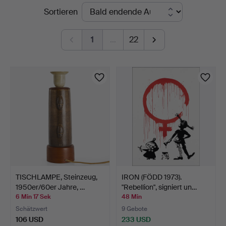
Laufende
Sortieren
Stockholm
Auktionen
1
…
22
TISCHLAMPE, Steinzeug,
IRON (FÖDD 1973).
1950er/60er Jahre, …
"Rebellion", signiert un…
6 Min 17 Sek
48 Min
Schätzwert
9 Gebote
106 USD
233 USD