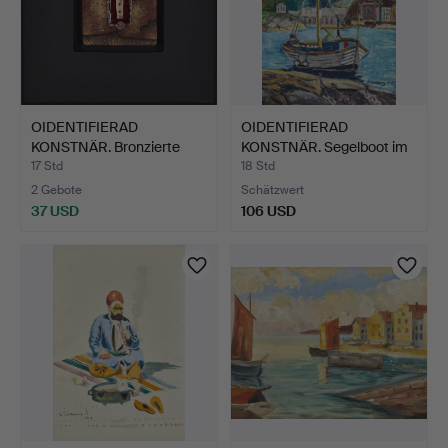
OIDENTIFIERAD
OIDENTIFIERAD
KONSTNÄR. Bronzierte
KONSTNÄR. Segelboot im
Gussmas…
Hafen…
17 Std
18 Std
2 Gebote
Schätzwert
37 USD
106 USD