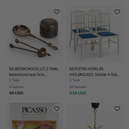
SILBERKONVOLUT, 3 Teile,
KERSTIN HÖRLIN-
bestehend aus Sch…
HOLMQUIST, Stühle 4 Stk.,
f…
2 Tage
2 Tage
4 Gebote
26 Gebote
48 USD
538 USD