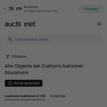
Auctionet
Anzeigen
Schließen
Verfügbar auf Google Play
Auctionet.com
Filtrieren
Alle
Alle Objekte bei Crafoord Auktioner
Objekte
Stockholm
bei
Suche speichern
Crafoord
Laufende Auktionen
(1 011)
Endpreise
Auktioner