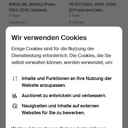
WIESLAW JANASZ (Polen,
PETER DAHL (1934-2019).
1953-2016). Stehend…
(2) Fredmans Epist…
2 Tage
2 Tage
Schätzwert
2 Gebote
106 USD
53 USD
Wir verwenden Cookies
Einige Cookies sind für die Nutzung der
Dienstleistung erforderlich. Die Cookies, die Sie
selbst verwalten können, werden verwendet, um:
Inhalte und Funktionen an Ihre Nutzung der
Website anzupassen.
Auctionet zu entwickeln und verbessern.
PETER DAHL (1934-2019).
LARS NORRMAN (1915-
Neuigkeiten und Inhalte auf externen
(4 St.) Kompositio…
1979). Motiv aus Marokk…
2 Tage
2 Tage
Websites für Sie zu bewerben.
Schätzwert
Schätzwert
211 USD
159 USD