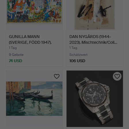
GUNILLA MANN
DAN NYGÅRDS (1944-
(SVERIGE, FÖDD 1947).
2023). Mischtechnik/Coll…
Täby - …
1 Tag
1 Tag
9 Gebote
Schätzwert
74 USD
106 USD