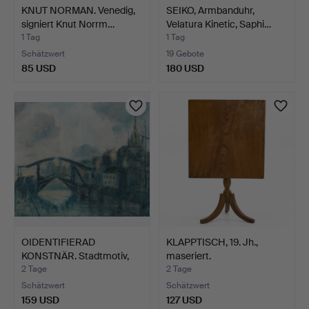
KNUT NORMAN. Venedig,
SEIKO, Armbanduhr,
signiert Knut Norrm…
Velatura Kinetic, Saphi…
1 Tag
1 Tag
Schätzwert
19 Gebote
85 USD
180 USD
OIDENTIFIERAD
KLAPPTISCH, 19. Jh.,
KONSTNÄR. Stadtmotiv,
maseriert.
signie…
2 Tage
2 Tage
Schätzwert
Schätzwert
159 USD
127 USD