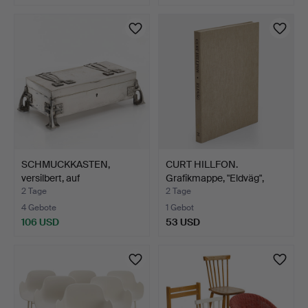
SCHMUCKKASTEN,
CURT HILLFON.
versilbert, auf
Grafikmappe, "Eldväg",
Tatzenfüßen…
signi…
2 Tage
2 Tage
4 Gebote
1 Gebot
106 USD
53 USD