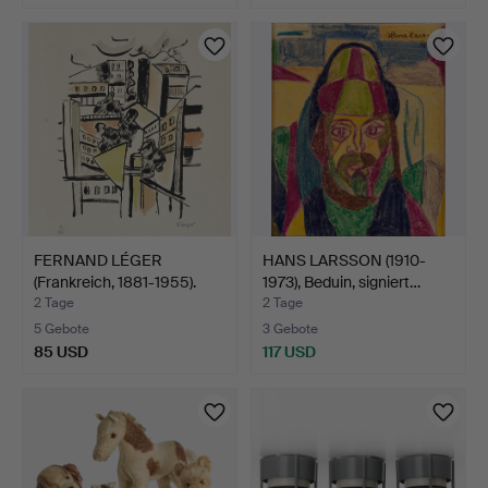
FERNAND LÉGER
HANS LARSSON (1910-
(Frankreich, 1881-1955).
1973), Beduin, signiert…
Nac…
2 Tage
2 Tage
5 Gebote
3 Gebote
85 USD
117 USD