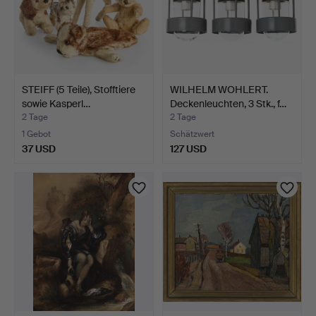
STEIFF (5 Teile), Stofftiere
WILHELM WOHLERT.
sowie Kasperl…
Deckenleuchten, 3 Stk., f…
2 Tage
2 Tage
1 Gebot
Schätzwert
37 USD
127 USD