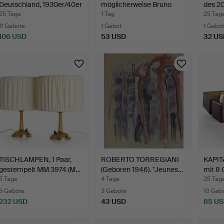
Deutschland, 1930er/40er
möglicherweise Bruno
des 20
Ja…
Mathssons…
25 Tage
1 Tag
25 Tag
11 Gebote
1 Gebot
1 Gebot
106 USD
53 USD
32 US
TISCHLAMPEN, 1 Paar,
ROBERTO TORREGIANI
KAPIT
gestempelt MM 3974 (M…
(Geboren 1946). "Jeunes…
mit 8 
5 Tage
4 Tage
25 Tag
6 Gebote
3 Gebote
10 Geb
232 USD
43 USD
85 U