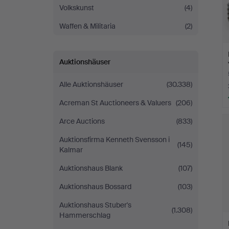
Volkskunst
(4)
Waffen & Militaria
(2)
Auktionshäuser
Alle Auktionshäuser
(30.338)
Acreman St Auctioneers & Valuers
(206)
Arce Auctions
(833)
Auktionsfirma Kenneth Svensson i
(145)
Kalmar
Auktionshaus Blank
(107)
Auktionshaus Bossard
(103)
Auktionshaus Stuber's
(1.308)
Hammerschlag