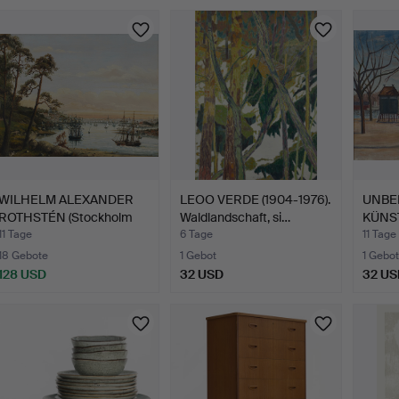
WILHELM ALEXANDER
LEOO VERDE (1904-1976).
UNBE
ROTHSTÉN (Stockholm
Waldlandschaft, si…
KÜNST
1858…
Jahrhu
11 Tage
6 Tage
11 Tage
18 Gebote
1 Gebot
1 Gebot
128 USD
32 USD
32 US