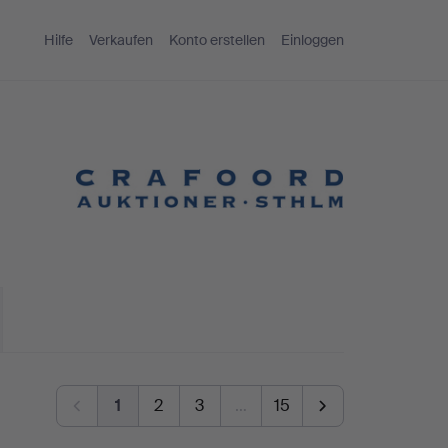
Hilfe
Verkaufen
Konto erstellen
Einloggen
1
2
3
…
15