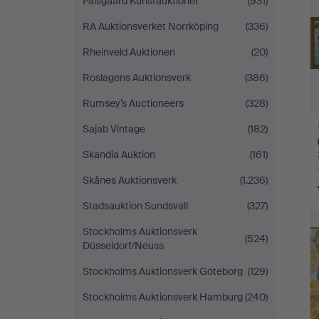
Palsgaard Kunstauktioner
(931)
RA Auktionsverket Norrköping
(336)
Rheinveld Auktionen
(20)
Roslagens Auktionsverk
(386)
Rumsey’s Auctioneers
(328)
Sajab Vintage
(182)
Skandia Auktion
(161)
Skånes Auktionsverk
(1.236)
Stadsauktion Sundsvall
(327)
A
O
Stockholms Auktionsverk
(524)
Düsseldorf/Neuss
Stockholms Auktionsverk Göteborg
(129)
Stockholms Auktionsverk Hamburg
(240)