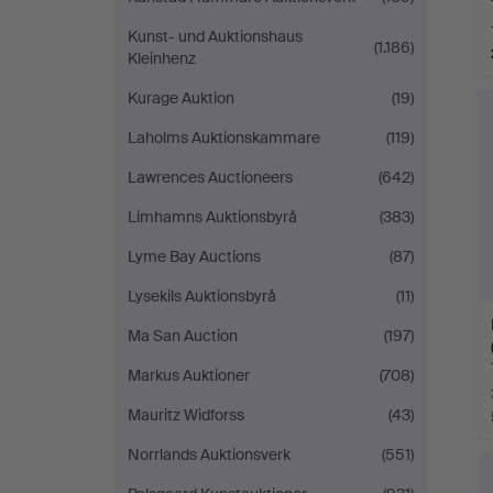
Kunst- und Auktionshaus
(1.186)
Kleinhenz
Kurage Auktion
(19)
Laholms Auktionskammare
(119)
Lawrences Auctioneers
(642)
Limhamns Auktionsbyrå
(383)
Lyme Bay Auctions
(87)
Lysekils Auktionsbyrå
(11)
Ma San Auction
(197)
Markus Auktioner
(708)
Mauritz Widforss
(43)
Norrlands Auktionsverk
(551)