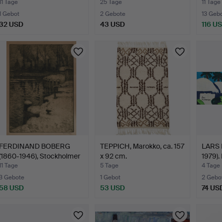
1976), Brückenp…
11 Tage
25 Tage
11 Tage
1 Gebot
2 Gebote
13 Geb
32 USD
43 USD
116 U
FERDINAND BOBERG
TEPPICH, Marokko, ca. 157
LARS 
(1860-1946), Stockholmer
x 92 cm.
1979).
…
11 Tage
5 Tage
4 Tage
3 Gebote
1 Gebot
2 Gebo
58 USD
53 USD
74 US