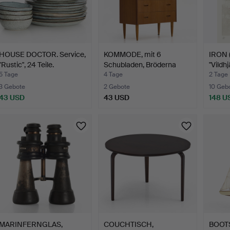
HOUSE DOCTOR. Service,
KOMMODE, mit 6
IRON 
"Rustic", 24 Teile.
Schubladen, Bröderna
"Vildhj
Gustaf…
5 Tage
4 Tage
2 Tage
3 Gebote
2 Gebote
10 Geb
43 USD
43 USD
148 U
MARINFERNGLAS,
COUCHTISCH,
BOOTS