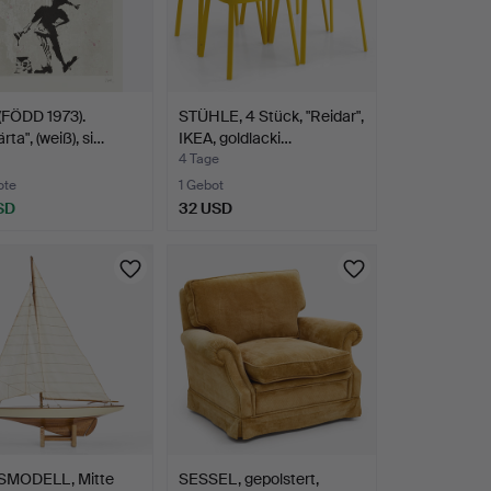
(FÖDD 1973).
STÜHLE, 4 Stück, "Reidar",
ärta", (weiß), si…
IKEA, goldlacki…
4 Tage
ote
1 Gebot
SD
32 USD
MODELL, Mitte
SESSEL, gepolstert,