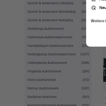
Gomér & Andersson Linköping
(381)
Neu
Gomér & Andersson Norrköping
(202)
Gomér & Andersson Nyköping
(308)
Weitere 
Göteborgs Auktionsverk
(529)
Halmstads Auktionskammare
(733)
Handelslagret Auktionsservice
(273)
Helsingborgs Auktionskammare
(1.077)
Hälsinglands Auktionsverk
(288)
Höganäs Auktionsverk
(281)
Höörs Auktionshall
(172)
Kalmar Auktionsverk
(587)
Karljohan Auktioner
(361)
Karlstad Hammarö Auktionsverk
(105)