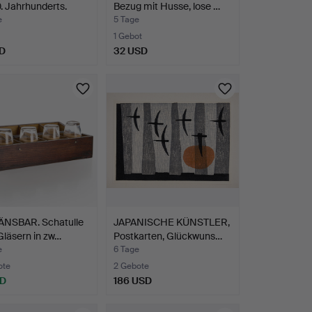
. Jahrhunderts.
Bezug mit Husse, lose …
e
5 Tage
1 Gebot
D
32 USD
ÄNSBAR. Schatulle
JAPANISCHE KÜNSTLER,
Gläsern in zw…
Postkarten, Glückwuns…
e
6 Tage
ote
2 Gebote
SD
186 USD