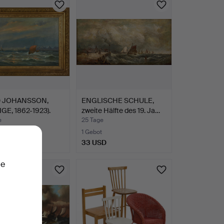
D JOHANSSON,
ENGLISCHE SCHULE,
GE, 1862-1923).
zweite Hälfte des 19. Ja…
e
25 Tage
te
1 Gebot
SD
33 USD
ie