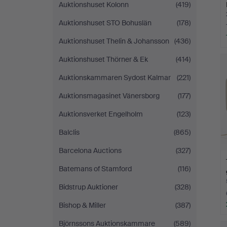
Auktionshuset Kolonn
(419)
Auktionshuset STO Bohuslän
(178)
Auktionshuset Thelin & Johansson
(436)
Auktionshuset Thörner & Ek
(414)
Auktionskammaren Sydost Kalmar
(221)
Auktionsmagasinet Vänersborg
(177)
Auktionsverket Engelholm
(123)
Balclis
(865)
Barcelona Auctions
(327)
Batemans of Stamford
(116)
Bidstrup Auktioner
(328)
Bishop & Miller
(387)
Björnssons Auktionskammare
(589)