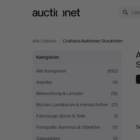
Auctionet.com
Alle Objekte
/
Crafoord Auktioner Stockholm
A
Alle
Kategorien
Objekte
Alle Kategorien
(692)
Asiatika
(4)
bei
Beleuchtung & Lampen
(19)
Crafoord
Bücher, Landkarten & Handschriften
(21)
Auktioner
Fahrzeuge, Boote & Teile
(1)
L
S
Fotografie, Kameras & Objektive
(11)
Stockholm
A
Glasobjekte
(2)