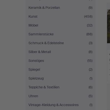
Keramik & Porzellan
(9)
Kunst
(458)
Möbel
(32)
Sammlerstücke
(88)
Schmuck & Edelsteine
(3)
Silber & Metall
(8)
Sonstiges
(15)
Spiegel
(2)
Spielzeug
(1)
Teppiche & Textilien
(6)
Uhren
(5)
Vintage-Kleidung & Accessoires
(1)