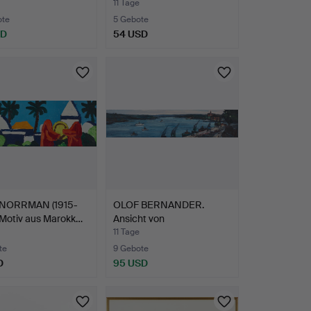
11 Tage
ote
5 Gebote
SD
54 USD
NORRMAN (1915-
OLOF BERNANDER.
 Motiv aus Marokk…
Ansicht von
Stadsgårdskaje…
11 Tage
te
9 Gebote
D
95 USD