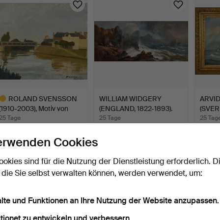
ROLAND SVENSSON
WILLIAM WIDGERY
ARVI
(1910-2003), Motiv von
(ENGLAND, 1822-1893).
(SVERI
der…
Küst…
Seg…
25 Tage
25 Tage
25 Tag
1 Gebot
6 Gebote
3 Gebo
erwenden Cookies
32 USD
129 USD
43 U
usgewähltes
ookies sind für die Nutzung der Dienstleistung erforderlich. D
bjekt
 die Sie selbst verwalten können, werden verwendet, um:
alte und Funktionen an Ihre Nutzung der Website anzupassen.
tionet zu entwickeln und verbessern.