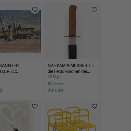
KANNTER
NAHKAMPFMESSER, für
LER, (20.
die Felddivisionen der…
ndert), A…
25 Tage
15 Gebote
D
317 USD