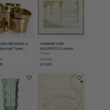
UNA MESSING. 6
GUNNAR VON
 Übertopf "Flowe…
GEGERFELT (Laholm
1926-2012 Vre…
11 Tage
te
2 Gebote
SD
37 USD