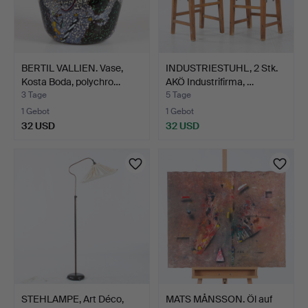
BERTIL VALLIEN. Vase,
INDUSTRIESTUHL, 2 Stk.
Kosta Boda, polychro…
AKÖ Industrifirma, …
3 Tage
5 Tage
1 Gebot
1 Gebot
32 USD
32 USD
STEHLAMPE, Art Déco,
MATS MÅNSSON. Öl auf