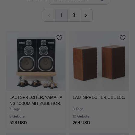
Auktionen
1
3
LAUTSPRECHER, YAMAHA
LAUTSPRECHER, JBL L50.
NS-1000M MIT ZUBEHÖR.
7 Tage
3 Tage
3 Gebote
10 Gebote
528 USD
264 USD