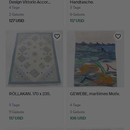
Design Vittorio Accor…
Handtasche.
4 Tage
3 Tage
2 Gebote
6 Gebote
127 USD
117 USD
RÖLLAKAN. 170 x 235.
GEWEBE, maritimes Motiv.
5 Tage
4 Tage
11 Gebote
3 Gebote
117 USD
106 USD