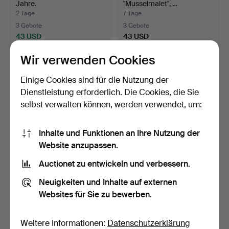
Jahre.
"Musselmalet", …
2 Tage
7 Tage
3 Gebote
3 Gebote
43 USD
43 USD
Wir verwenden Cookies
Einige Cookies sind für die Nutzung der
Dienstleistung erforderlich. Die Cookies, die Sie
selbst verwalten können, werden verwendet, um:
Inhalte und Funktionen an Ihre Nutzung der
Website anzupassen.
Auctionet zu entwickeln und verbessern.
KASSETTENDECK,
MÄRKLIN. LOK,
DENON DR-M4.
Schienenbusse sowie
Neuigkeiten und Inhalte auf externen
Wagen un…
6 Tage
2 Tage
Websites für Sie zu bewerben.
2 Gebote
2 Gebote
37 USD
37 USD
Weitere Informationen:
Datenschutzerklärung