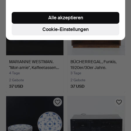
Alle akzeptieren
Cookie-Einstellungen
MARIANNE WESTMAN.
BÜCHERREGAL, Funkis,
"Mon amie", Kaffeetassen…
1920er/30er Jahre.
4 Tage
3 Tage
2 Gebote
2 Gebote
37 USD
37 USD