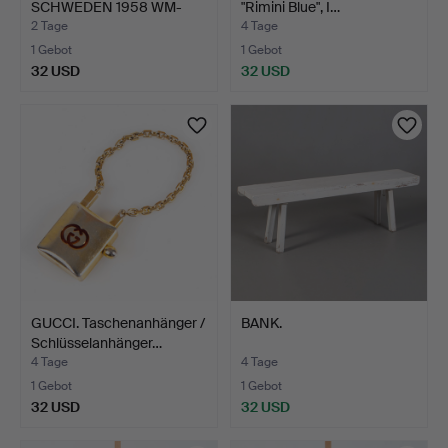
SCHWEDEN 1958 WM-
"Rimini Blue", I…
TICKET, HALBF…
2 Tage
4 Tage
1 Gebot
1 Gebot
32 USD
32 USD
GUCCI. Taschenanhänger /
BANK.
Schlüsselanhänger…
4 Tage
4 Tage
1 Gebot
1 Gebot
32 USD
32 USD