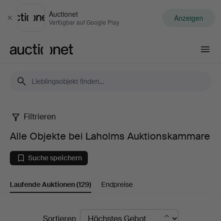
Auctionet
Anzeigen
Schließen
Verfügbar auf Google Play
Auctionet.com
Filtrieren
Alle
Alle Objekte bei Laholms Auktionskammare
Objekte
Suche speichern
bei
Laufende Auktionen
(129)
Endpreise
Laholms
Auktionskammare
Laufende
Sortieren