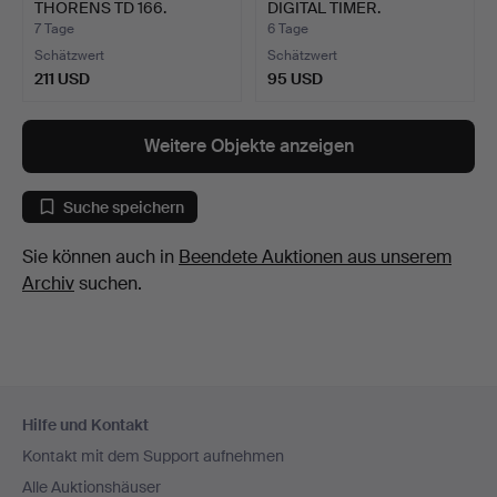
THORENS TD 166.
DIGITAL TIMER.
7 Tage
6 Tage
Schätzwert
Schätzwert
211 USD
95 USD
Weitere Objekte anzeigen
Suche speichern
Sie können auch in
Beendete Auktionen aus unserem
Archiv
suchen.
Fußzeilen-
Hilfe und Kontakt
Navigation
Kontakt mit dem Support aufnehmen
Alle Auktionshäuser