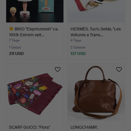
BRIO "Eisprinzessin" ca.
HERMÈS. Tuch, Seide, "Les
1958: Extrem selt…
Voitures a Trans…
7 Tage
4 Tage
1 Gebot
2 Gebote
211 USD
127 USD
Ausgewähltes
Objekt
SCARF GUCCI. "Flora"
LONGCHAMP,