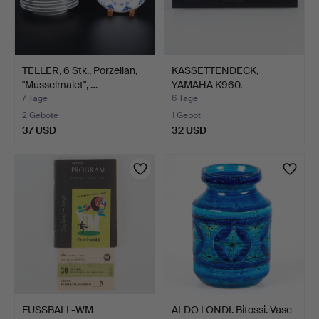
TELLER, 6 Stk., Porzellan,
KASSETTENDECK,
"Musselmalet", …
YAMAHA K960.
7 Tage
6 Tage
2 Gebote
1 Gebot
37 USD
32 USD
FUSSBALL-WM
ALDO LONDI. Bitossi. Vase