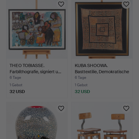
THEO TOBIASSE.
KUBA SHOOWA.
Farblithografie, signiert u…
Basttextilie, Demokratische
R…
6 Tage
6 Tage
1 Gebot
1 Gebot
32 USD
32 USD