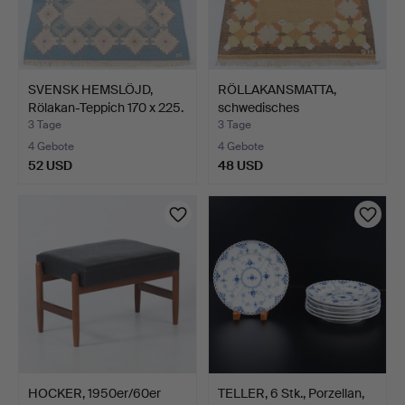
SVENSK HEMSLÖJD,
RÖLLAKANSMATTA,
Rölakan-Teppich 170 x 225.
schwedisches
Kunsthandwerk…
3 Tage
3 Tage
4 Gebote
4 Gebote
52 USD
48 USD
HOCKER, 1950er/60er
TELLER, 6 Stk., Porzellan,