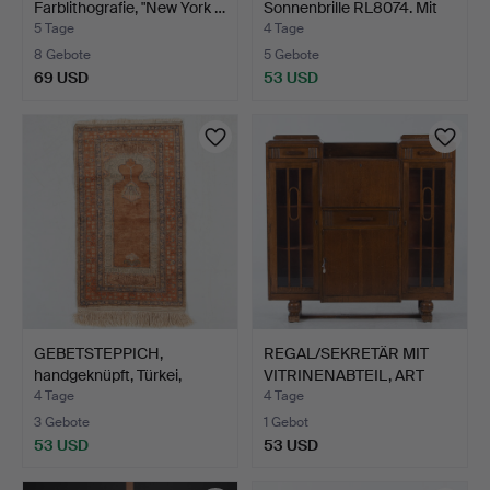
Farblithografie, "New York …
Sonnenbrille RL8074. Mit
Etu…
5 Tage
4 Tage
8 Gebote
5 Gebote
69 USD
53 USD
GEBETSTEPPICH,
REGAL/SEKRETÄR MIT
handgeknüpft, Türkei,
VITRINENABTEIL, ART
Mitte…
DEC…
4 Tage
4 Tage
3 Gebote
1 Gebot
53 USD
53 USD