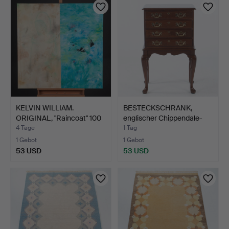
KELVIN WILLIAM.
BESTECKSCHRANK,
ORIGINAL, "Raincoat" 100
englischer Chippendale-
x…
Sti…
4 Tage
1 Tag
1 Gebot
1 Gebot
53 USD
53 USD