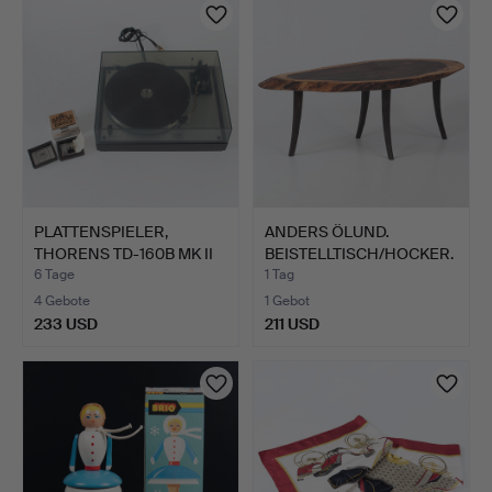
PLATTENSPIELER,
ANDERS ÖLUND.
THORENS TD-160B MK II
BEISTELLTISCH/HOCKER.
mit …
Geräuc…
6 Tage
1 Tag
4 Gebote
1 Gebot
233 USD
211 USD