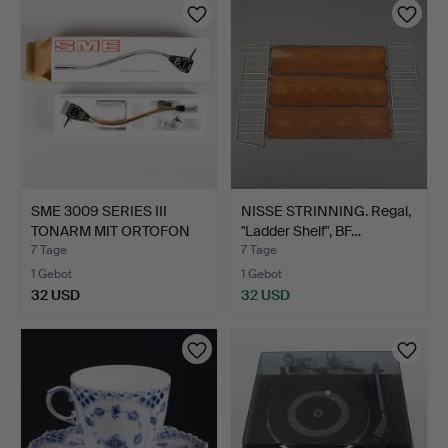
SME 3009 SERIES III
NISSE STRINNING. Regal,
TONARM MIT ORTOFON
"Ladder Shelf", BF…
OMB…
7 Tage
7 Tage
1 Gebot
1 Gebot
32 USD
32 USD