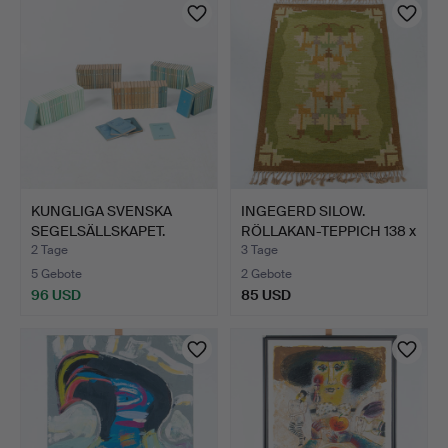
KUNGLIGA SVENSKA
INGEGERD SILOW.
SEGELSÄLLSKAPET.
RÖLLAKAN-TEPPICH 138 x
Jahrbüch…
200.
2 Tage
3 Tage
5 Gebote
2 Gebote
96 USD
85 USD