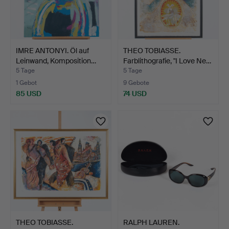
IMRE ANTONYI. Öl auf
THEO TOBIASSE.
Leinwand, Komposition…
Farblithografie, "I Love Ne…
5 Tage
5 Tage
1 Gebot
9 Gebote
85 USD
74 USD
THEO TOBIASSE.
RALPH LAUREN.