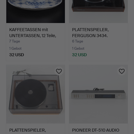
KAFFEETASSEN mit
PLATTENSPIELER,
UNTERTASSEN, 12 Teile,
FERGUSON 3434.
"M…
7 Tage
6 Tage
1 Gebot
1 Gebot
32 USD
32 USD
PLATTENSPIELER,
PIONEER DT-510 AUDIO