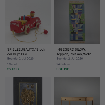
SPIELZEUGAUTO, "Stock
INGEGERD SILOW.
car Billy", Brio.
Teppich, Rölakan, Wolle
au…
Beendet 2. Jul 2026
Beendet 2. Jul 2026
1 Gebot
24 Gebote
32 USD
301 USD