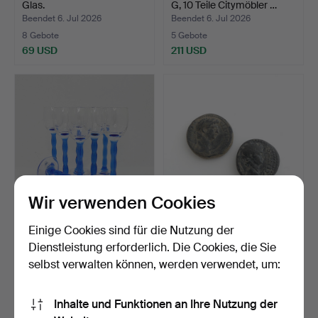
Glas.
G, 10 Teile Citymöbler …
Beendet 6. Jul 2026
Beendet 6. Jul 2026
8 Gebote
5 Gebote
69 USD
211 USD
Wir verwenden Cookies
GUNNAR CYRÉN. NOBEL,
RÖMISCHE MÜNZEN, 2
Einige Cookies sind für die Nutzung der
Orrefors, Likörgläser…
Stk. Claudius 41–54 n. …
Dienstleistung erforderlich. Die Cookies, die Sie
Beendet 6. Jul 2026
Beendet 5. Jul 2026
selbst verwalten können, werden verwendet, um:
7 Gebote
2 Gebote
201 USD
85 USD
Inhalte und Funktionen an Ihre Nutzung der