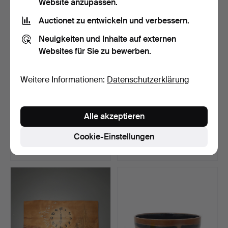
Website anzupassen.
Auctionet zu entwickeln und verbessern.
Neuigkeiten und Inhalte auf externen
Websites für Sie zu bewerben.
Weitere Informationen:
Datenschutzerklärung
INGEGERD SILOW.
GRIECHISCHE MÜNZE,
Alle akzeptieren
WANDBEHANG,
Istros Silberstater, 40…
"Promenad", Wo…
Beendet 5. Jul 2026
Beendet 4. Jul 2026
Cookie-Einstellungen
4 Gebote
5 Gebote
64 USD
64 USD