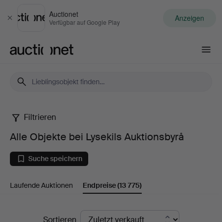
Auctionet
Anzeigen
Schließen
Verfügbar auf Google Play
Auctionet.com
Filtrieren
Alle
Alle Objekte bei Lysekils Auktionsbyrå
Objekte
Suche speichern
bei
Laufende Auktionen
Endpreise
(13 775)
Lysekils
Auktionsbyrå
Endpreise
Sortieren