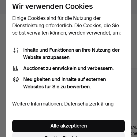
Objekte außerhalb Schweden zeigen
Wir verwenden Cookies
Einige Cookies sind für die Nutzung der
Dienstleistung erforderlich. Die Cookies, die Sie
Hier sind Objekte aus unserem
selbst verwalten können, werden verwendet, um:
Archiv, die mit Ihrer Suche
übereinstimmen.
Inhalte und Funktionen an Ihre Nutzung der
Website anzupassen.
Alle Objekte anzeigen
Auctionet zu entwickeln und verbessern.
Neuigkeiten und Inhalte auf externen
Websites für Sie zu bewerben.
Weitere Informationen:
Datenschutzerklärung
Alle akzeptieren
KARAFFE und 2
KLUCKFLASCHE und
TANTALU
SCHNAPPSKARAFFEN
KRANZFLASCHE,
Flasche