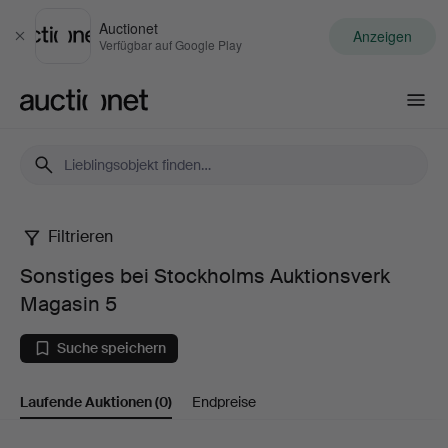
Auctionet
Anzeigen
Schließen
Verfügbar auf Google Play
Auctionet.com
Filtrieren
Sonstiges
Sonstiges bei Stockholms Auktionsverk
bei
Magasin 5
Stockholms
Suche speichern
Auktionsverk
Laufende Auktionen
(0)
Endpreise
Magasin