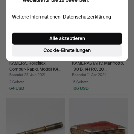
Websites für Sie zu bewerben.
Weitere Informationen:
Datenschutzerklärung
Alle akzeptieren
Cookie-Einstellungen
KAMERA, Rolleiflex
KAMERASTATIV, Manfrotto,
Compur-Rapid, Modell K4…
190 B, 141 RC, 20…
Beendet 25. Jun 2021
Beendet 11. Apr 2021
2 Gebote
16 Gebote
64 USD
106 USD