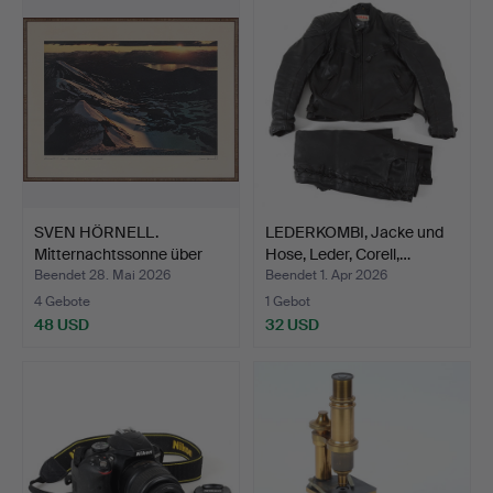
SVEN HÖRNELL.
LEDERKOMBI, Jacke und
Mitternachtssonne über
Hose, Leder, Corell,…
dem A…
Beendet 28. Mai 2026
Beendet 1. Apr 2026
4 Gebote
1 Gebot
48 USD
32 USD