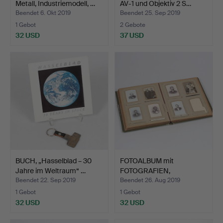
Metall, Industriemodell, …
AV-1 und Objektiv 2 S…
Beendet 6. Okt 2019
Beendet 25. Sep 2019
1 Gebot
2 Gebote
32 USD
37 USD
BUCH, „Hasselblad – 30
FOTOALBUM mit
Jahre im Weltraum“ …
FOTOGRAFIEN,
Jahrhundertwend…
Beendet 22. Sep 2019
Beendet 26. Aug 2019
1 Gebot
1 Gebot
32 USD
32 USD