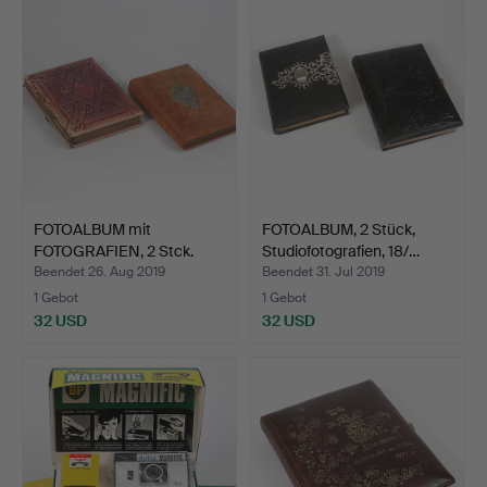
FOTOALBUM mit
FOTOALBUM, 2 Stück,
FOTOGRAFIEN, 2 Stck.
Studiofotografien, 18/…
Jahrhun…
Beendet 26. Aug 2019
Beendet 31. Jul 2019
1 Gebot
1 Gebot
32 USD
32 USD