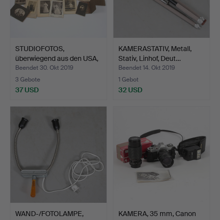
STUDIOFOTOS,
KAMERASTATIV, Metall,
überwiegend aus den USA,
Stativ, Linhof, Deut…
u.a.…
Beendet 30. Okt 2019
Beendet 14. Okt 2019
3 Gebote
1 Gebot
37 USD
32 USD
WAND-/FOTOLAMPE,
KAMERA, 35 mm, Canon