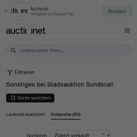
Auctionet
Anzeigen
Schließen
Verfügbar auf Google Play
Auctionet.com
Filtrieren
Sonstiges
Sonstiges bei Stadsauktion Sundsvall
bei
Suche speichern
Stadsauktion
Laufende Auktionen
Endpreise
(85)
Sundsvall
Endpreise
Sortieren