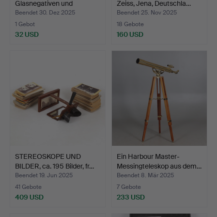
Glasnegativen und
Zeiss, Jena, Deutschla…
Glasplatt…
Beendet 30. Dez 2025
Beendet 25. Nov 2025
1 Gebot
18 Gebote
32 USD
160 USD
STEREOSKOPE UND
Ein Harbour Master-
BILDER, ca. 195 Bilder, fr…
Messingteleskop aus dem…
Beendet 19. Jun 2025
Beendet 8. Mär 2025
41 Gebote
7 Gebote
409 USD
233 USD