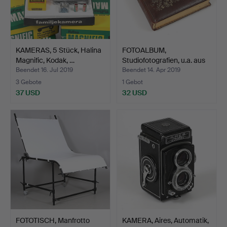
KAMERAS, 5 Stück, Halina
FOTOALBUM,
Magnific, Kodak, …
Studiofotografien, u.a. aus
Ång…
Beendet 16. Jul 2019
Beendet 14. Apr 2019
3 Gebote
1 Gebot
37 USD
32 USD
FOTOTISCH, Manfrotto
KAMERA, Aires, Automatik,