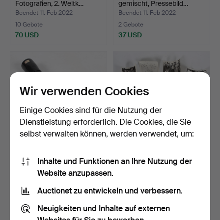
Fotografien, 2. Weltk…
gemischt, Pressebild…
Beendet 11. Feb 2022
Beendet 11. Feb 2022
10 Gebote
2 Gebote
70 USD
37 USD
Wir verwenden Cookies
Einige Cookies sind für die Nutzung der
Dienstleistung erforderlich. Die Cookies, die Sie
selbst verwalten können, werden verwendet, um:
FERNGLAS, Leupold, Serie
PRESSEFOTOS, ca. 95,
Inhalte und Funktionen an Ihre Nutzung der
80, Vari, Ende de…
Militärfotos 2. Weltk…
Website anzupassen.
Beendet 5. Feb 2022
Beendet 25. Jan 2022
19 Gebote
42 Gebote
Auctionet zu entwickeln und verbessern.
138 USD
278 USD
Neuigkeiten und Inhalte auf externen