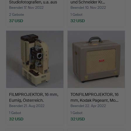
Studiofotografien, u.a. aus
und Schneider Kr…
Ame…
Beendet 17. Nov 2022
Beendet 10. Nov 2022
2 Gebote
1 Gebot
37 USD
32 USD
FILMPROJEKTOR, 16 mm,
TONFILMPROJEKTOR, 16
Eumig, Österreich.
mm, Kodak Pageant, Mo…
Beendet 21. Aug 2022
Beendet 22. Apr 2022
1 Gebot
1 Gebot
32 USD
32 USD