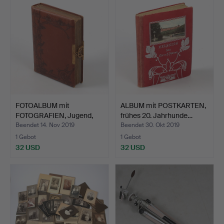
FOTOALBUM mit
ALBUM mit POSTKARTEN,
FOTOGRAFIEN, Jugend,
frühes 20. Jahrhunde…
frühes …
Beendet 14. Nov 2019
Beendet 30. Okt 2019
1 Gebot
1 Gebot
32 USD
32 USD