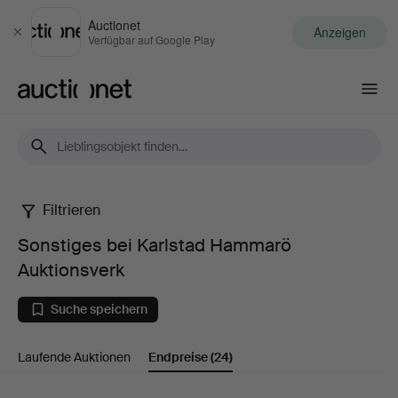
Auctionet
Anzeigen
Schließen
Verfügbar auf Google Play
Auctionet.com
Filtrieren
Sonstiges
Sonstiges bei Karlstad Hammarö
bei
Auktionsverk
Karlstad
Suche speichern
Hammarö
Laufende Auktionen
Endpreise
(24)
Auktionsverk