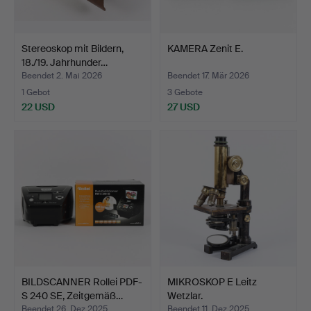
Stereoskop mit Bildern,
KAMERA Zenit E.
18./19. Jahrhunder…
Beendet 2. Mai 2026
Beendet 17. Mär 2026
1 Gebot
3 Gebote
22 USD
27 USD
BILDSCANNER Rollei PDF-
MIKROSKOP E Leitz
S 240 SE, Zeitgemäß…
Wetzlar.
Beendet 26. Dez 2025
Beendet 11. Dez 2025