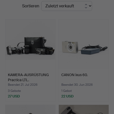
Endpreise
Sortieren
KAMERA-AUSRÜSTUNG
CANON ixus 60.
Practica LTL.
Beendet 21. Jul 2026
Beendet 30. Jun 2026
3 Gebote
1 Gebot
27 USD
22 USD