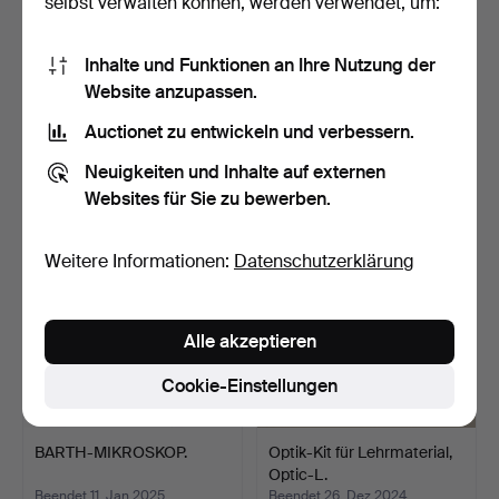
selbst verwalten können, werden verwendet, um:
Inhalte und Funktionen an Ihre Nutzung der
MIKROSKOP AUS
KAMERA UND FERNGLAS.
Website anzupassen.
MESSING.
Beendet 11. Apr 2025
Beendet 10. Feb 2025
Auctionet zu entwickeln und verbessern.
5 Gebote
1 Gebot
Neuigkeiten und Inhalte auf externen
43 USD
22 USD
Websites für Sie zu bewerben.
Weitere Informationen:
Datenschutzerklärung
Alle akzeptieren
Cookie-Einstellungen
BARTH-MIKROSKOP.
Optik-Kit für Lehrmaterial,
Optic-L.
Beendet 11. Jan 2025
Beendet 26. Dez 2024