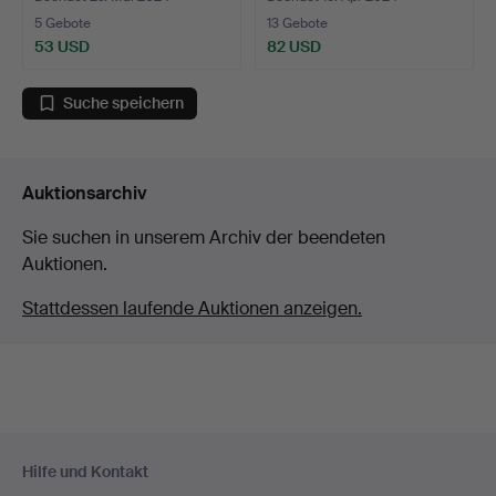
5 Gebote
13 Gebote
53 USD
82 USD
Suche speichern
Auktionsarchiv
Sie suchen in unserem Archiv der beendeten
Auktionen.
Stattdessen laufende Auktionen anzeigen.
Fußzeilen-
Hilfe und Kontakt
Navigation