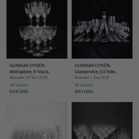
GUNNAR CYRÉN.
GUNNAR CYRÉN.
Weingläser, 9 Stück,
Glasservice, 53 Teile,
"Karoli…
"Opti…
Beendet 20. Nov 2019
Beendet 1. Sep 2021
36 Gebote
36 Gebote
694 USD
893 USD