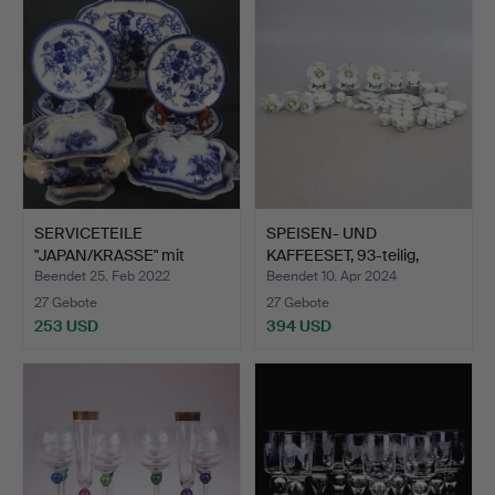
SERVICETEILE
SPEISEN- UND
"JAPAN/KRASSE" mit
KAFFEESET, 93-teilig,
Muster in …
„Jamaic…
Beendet 25. Feb 2022
Beendet 10. Apr 2024
27 Gebote
27 Gebote
253 USD
394 USD