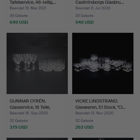
Tafelservice, 46-teilig,…
Casimirsborgs Glasbru…
Beendet 13. Mai 2021
Beendet 6. Jul 2023
34 Gebote
33 Gebote
649 USD
946 USD
GUNNAR CYRÉN.
VICKE LINDSTRAND.
Glasservice, 16 Teile,
Glaswaren, 51 Stück, "Ci…
"Karo…
Beendet 18. Sep 2020
Beendet 13. Nov 2020
32 Gebote
32 Gebote
379 USD
263 USD