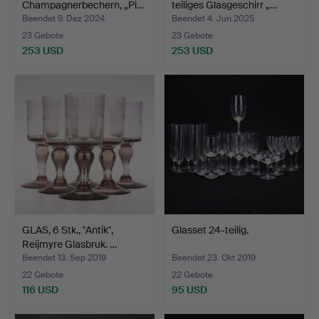
Champagnerbechern, „Pi…
teiliges Glasgeschirr „…
Beendet 9. Dez 2024
Beendet 4. Jun 2025
23 Gebote
23 Gebote
253 USD
253 USD
GLAS, 6 Stk., "Antik",
Glasset 24-teilig.
Reijmyre Glasbruk. …
Beendet 13. Sep 2019
Beendet 23. Okt 2019
22 Gebote
22 Gebote
116 USD
95 USD