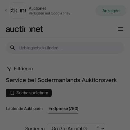
Auctionet
Anzeigen
Schließen
Verfügbar auf Google Play
Auctionet.com
Filtrieren
Service
Service bei Södermanlands Auktionsverk
bei
Suche speichern
Södermanlands
Laufende Auktionen
Endpreise
(780)
Auktionsverk
Endpreise
Sortieren