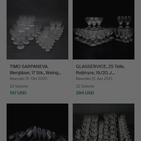
TIMO SARPANEVA.
GLASSERVICE, 25 Teile,
Biergläser, 17 Stk., Weing…
Reijmyre, 19./20. J…
Beendet 31. Okt 2020
Beendet 21. Apr 2021
22 Gebote
22 Gebote
197 USD
284 USD