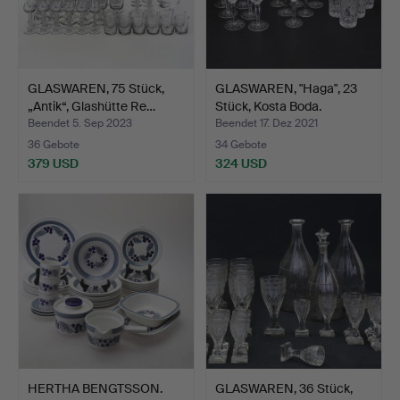
GLASWAREN, 75 Stück,
GLASWAREN, "Haga", 23
„Antik“, Glashütte Re…
Stück, Kosta Boda.
Beendet 5. Sep 2023
Beendet 17. Dez 2021
36 Gebote
34 Gebote
379 USD
324 USD
HERTHA BENGTSSON.
GLASWAREN, 36 Stück,