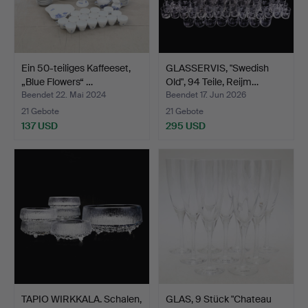
Ein 50-teiliges Kaffeeset,
GLASSERVIS, "Swedish
„Blue Flowers“ …
Old", 94 Teile, Reijm…
Beendet 22. Mai 2024
Beendet 17. Jun 2026
21 Gebote
21 Gebote
137 USD
295 USD
TAPIO WIRKKALA. Schalen,
GLAS, 9 Stück "Chateau