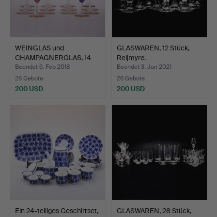
WEINGLAS und
GLASWAREN, 12 Stück,
CHAMPAGNERGLAS, 14
Reijmyre.
Teile, "Tr…
Beendet 6. Feb 2018
Beendet 3. Jun 2021
26 Gebote
26 Gebote
200 USD
200 USD
Ein 24-teiliges Geschirrset,
GLASWAREN, 28 Stück,