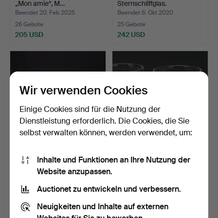
„Mon amie“, M…
Sternschliffglas.
Beendet 20. Feb 2025
Beendet 6. Okt 2020
26 Gebote
25 Gebote
205 USD
242 USD
Wir verwenden Cookies
Einige Cookies sind für die Nutzung der
Dienstleistung erforderlich. Die Cookies, die Sie
selbst verwalten können, werden verwendet, um:
GLASWARENTEILE, 33
REIJMYRE, „Rebe, Glasset
Inhalte und Funktionen an Ihre Nutzung der
Stück, "Ultima Thule", …
23-teilig, Likörw…
Website anzupassen.
Beendet 4. Sep 2019
Beendet 3. Aug 2023
24 Gebote
24 Gebote
Auctionet zu entwickeln und verbessern.
209 USD
169 USD
Neuigkeiten und Inhalte auf externen