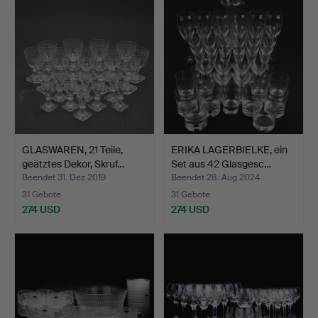
GLASWAREN, 21 Teile,
ERIKA LAGERBIELKE, ein
geätztes Dekor, Skruf…
Set aus 42 Glasgesc…
Beendet 31. Dez 2019
Beendet 28. Aug 2024
31 Gebote
31 Gebote
274 USD
274 USD