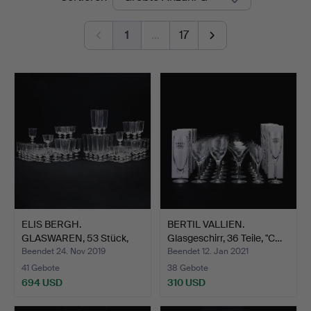
1
…
17
ELIS BERGH.
BERTIL VALLIEN.
GLASWAREN, 53 Stück,
Glasgeschirr, 36 Teile, "C…
"Karlberg…
Beendet 24. Nov 2019
Beendet 12. Jan 2021
41 Gebote
38 Gebote
694 USD
310 USD