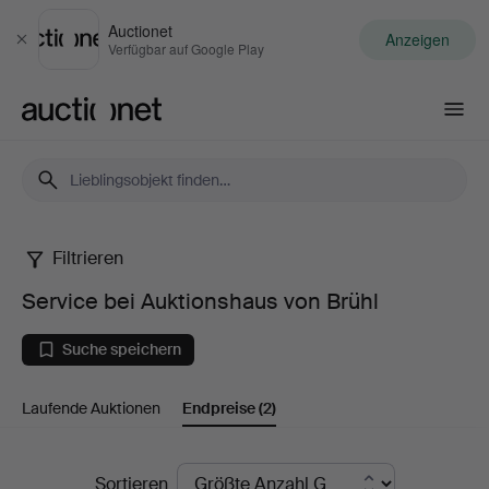
Auctionet
Anzeigen
Schließen
Verfügbar auf Google Play
Auctionet.com
Filtrieren
Service
Service bei Auktionshaus von Brühl
bei
Suche speichern
Auktionshaus
Laufende Auktionen
Endpreise
(2)
von
Brühl
Endpreise
Sortieren