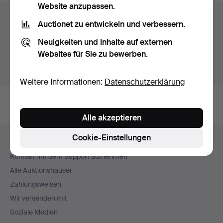
Website anzupassen.
Auktionsarchiv
Auctionet zu entwickeln und verbessern.
Sie suchen in unserem Archiv der beendeten
Neuigkeiten und Inhalte auf externen
Auktionen.
Websites für Sie zu bewerben.
Stattdessen laufende Auktionen anzeigen.
Weitere Informationen:
Datenschutzerklärung
Alle akzeptieren
Fußzeilen-
Cookie-Einstellungen
Hilfe und Kontakt
Navigation
Kontakt mit dem Support aufnehmen
Alle Auktionshäuser
Zahlungsweisen
Wir versenden mit
Soziale Medien