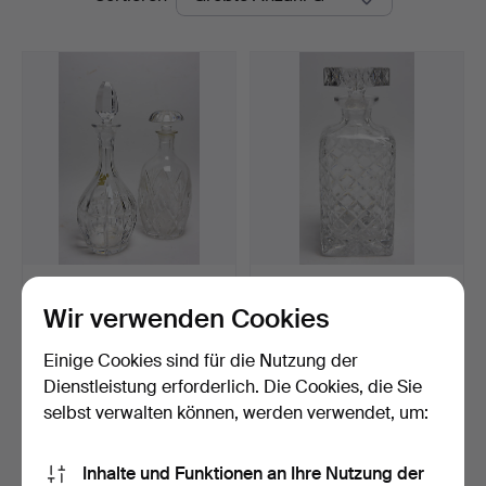
KARAFFEN, Stück,
SHERRY-KARAFFE,
Bleikristall.
Bleiskristall.
Wir verwenden Cookies
Beendet 10. Jun 2016
Beendet 28. Jun 2016
1 Gebot
Schätzwert
Einige Cookies sind für die Nutzung der
35 USD
93 USD
Dienstleistung erforderlich. Die Cookies, die Sie
selbst verwalten können, werden verwendet, um:
Suche speichern
Inhalte und Funktionen an Ihre Nutzung der