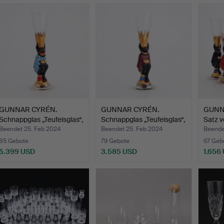
GUNNAR CYRÉN.
GUNNAR CYRÉN.
GUNNA
Schnappglas „Teufelsglas“,
Schnappglas „Teufelsglas“,
Satz v
G…
G…
Schn
Beendet 25. Feb 2024
Beendet 25. Feb 2024
Beende
85 Gebote
79 Gebote
67 Geb
5.399 USD
3.585 USD
1.656