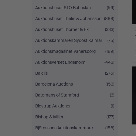
Auktionshuset STO Bohuslän
(56)
Auktionshuset Thelin & Johansson
(888)
Auktionshuset Thörner & Ek
(333)
Auktionskammaren Sydost Kalmar
(75)
Auktionsmagasinet Vänersborg
(189)
Auktionsverket Engelholm
(443)
Balclis
(276)
Barcelona Auctions
(153)
Batemans of Stamford
(3)
Bidstrup Auktioner
(1)
Bishop & Miller
(177)
Björnssons Auktionskammare
(158)