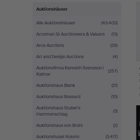
Auktionshäuser
Alle Auktionshäuser
(43.403)
Acreman St Auctioneers & Valuers
(13)
Arce Auctions
(29)
Art and Design Auctions
(4)
Auktionsfirma Kenneth Svensson i
(257)
Kalmar
Auktionshaus Blank
(21)
Auktionshaus Bossard
(10)
Auktionshaus Stuber's
(3)
Hammerschlag
Auktionshaus von Brühl
(2)
Auktionshuset Kolonn
(3.417)