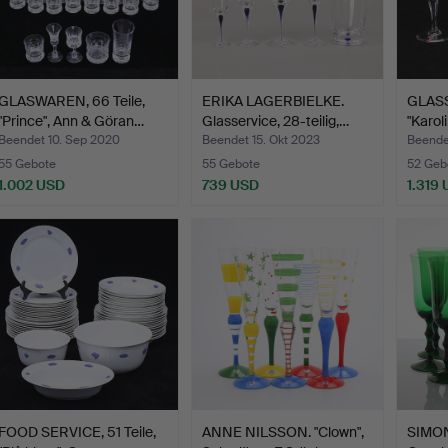
GLASWAREN, 66 Teile,
ERIKA LAGERBIELKE.
GLASS
"Prince", Ann & Göran…
Glasservice, 28-teilig,…
"Karol
Beendet 10. Sep 2020
Beendet 15. Okt 2023
Beendet
55 Gebote
55 Gebote
52 Geb
1.002 USD
739 USD
1.319
FOOD SERVICE, 51 Teile,
ANNE NILSSON. "Clown",
SIMON