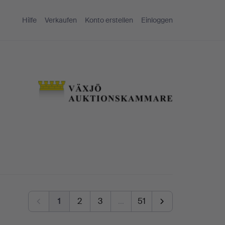
Hilfe
Verkaufen
Konto erstellen
Einloggen
1
2
3
…
51