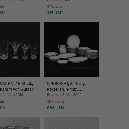
"Dj…
ote
41 Gebote
SD
474 USD
AREN, 48 Stück,
SPEISESET, 42-teilig,
ramm von Gustav
Porzellan, "Prinz", …
t 24. Aug 2018
Beendet 13. Mai 2022
ote
40 Gebote
USD
538 USD