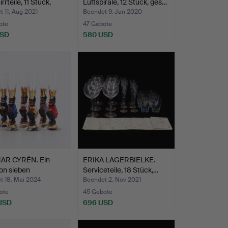
rteile, 11 Stück,
Luftspirale, 12 Stück, ges…
…
 11. Aug 2021
Beendet 9. Jan 2020
ote
47 Gebote
USD
580 USD
R CYRÉN. Ein
ERIKA LAGERBIELKE.
on sieben
Serviceteile, 18 Stück,…
appg…
t 18. Mai 2024
Beendet 2. Nov 2021
ote
45 Gebote
 USD
696 USD