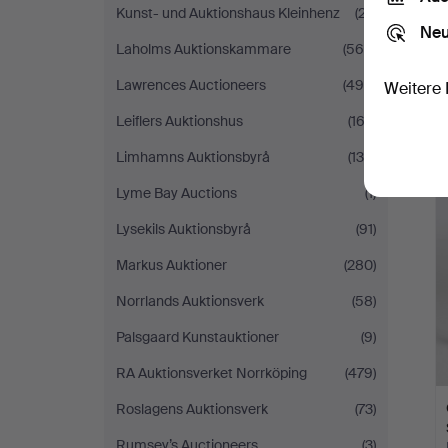
Kunst- und Auktionshaus Kleinhenz
(27)
Neu
Laholms Auktionskammare
(560)
Lawrences Auctioneers
(494)
Weitere 
Leiflers Auktionshus
(163)
Limhamns Auktionsbyrå
(138)
Lyme Bay Auctions
(1)
Lysekils Auktionsbyrå
(91)
Markus Auktioner
(280)
Norrlands Auktionsverk
(58)
Palsgaard Kunstauktioner
(9)
RA Auktionsverket Norrköping
(479)
Roslagens Auktionsverk
(73)
Rumsey’s Auctioneers
(3)