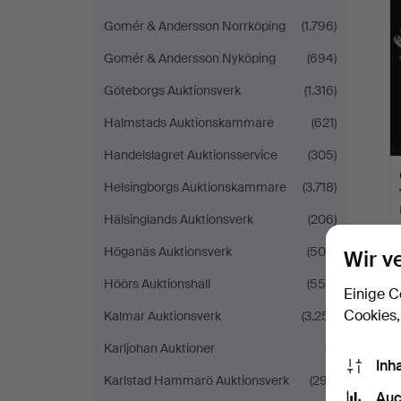
Gomér & Andersson Norrköping
(1.796)
Gomér & Andersson Nyköping
(694)
Göteborgs Auktionsverk
(1.316)
Halmstads Auktionskammare
(621)
Handelslagret Auktionsservice
(305)
Helsingborgs Auktionskammare
(3.718)
Hälsinglands Auktionsverk
(206)
Höganäs Auktionsverk
(506)
Wir v
Höörs Auktionshall
(556)
Einige C
Cookies,
Kalmar Auktionsverk
(3.251)
Karljohan Auktioner
(7)
Inh
Karlstad Hammarö Auktionsverk
(297)
Auc