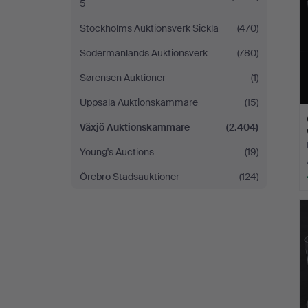
5
Stockholms Auktionsverk Sickla
(470)
Södermanlands Auktionsverk
(780)
Sørensen Auktioner
(1)
Uppsala Auktionskammare
(15)
Växjö Auktionskammare
(2.404)
Young's Auctions
(19)
Örebro Stadsauktioner
(124)