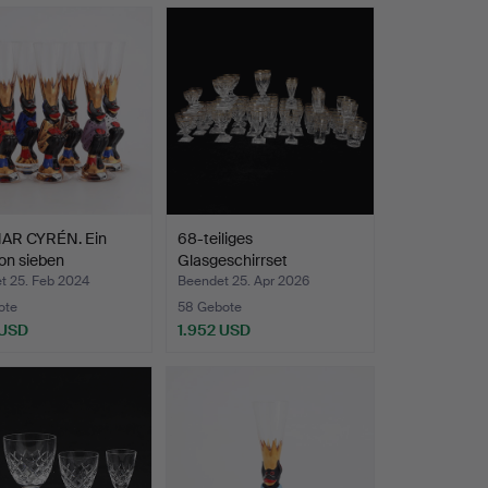
R CYRÉN. Ein
68-teiliges
on sieben
Glasgeschirrset
appg…
„Odelberg“ von…
t 25. Feb 2024
Beendet 25. Apr 2026
ote
58 Gebote
 USD
1.952 USD