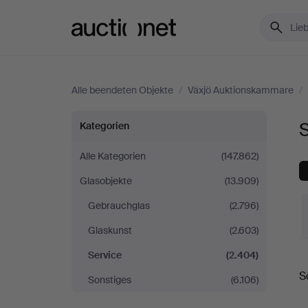
Auctionet.com
Alle beendeten Objekte
/
Växjö Auktionskammare
/
Service
Kategorien
bei
Alle Kategorien
(147.862)
Glasobjekte
(13.909)
Växjö
Gebrauchglas
(2.796)
Auktionskammare
Glaskunst
(2.603)
Service
(2.404)
E
S
Sonstiges
(6.106)