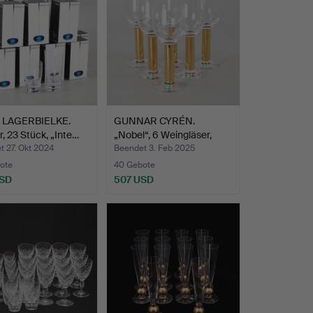
 LAGERBIELKE.
GUNNAR CYRÉN.
, 23 Stück, „Inte…
„Nobel“, 6 Weingläser,
Orref…
 27. Okt 2024
Beendet 3. Feb 2025
ote
40 Gebote
USD
507 USD