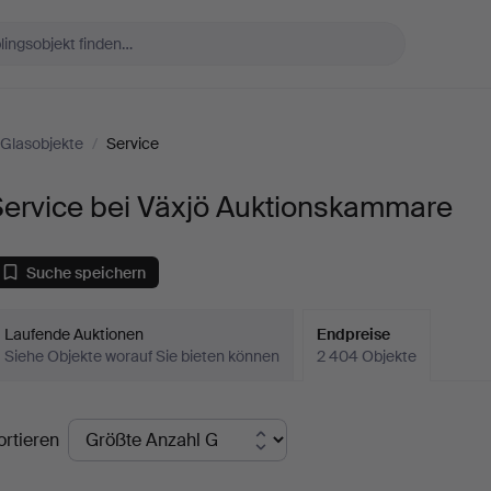
Glasobjekte
/
Service
Service bei Växjö Auktionskammare
Suche speichern
Laufende Auktionen
Endpreise
Siehe Objekte worauf Sie bieten können
2 404 Objekte
ndpreise
ortieren