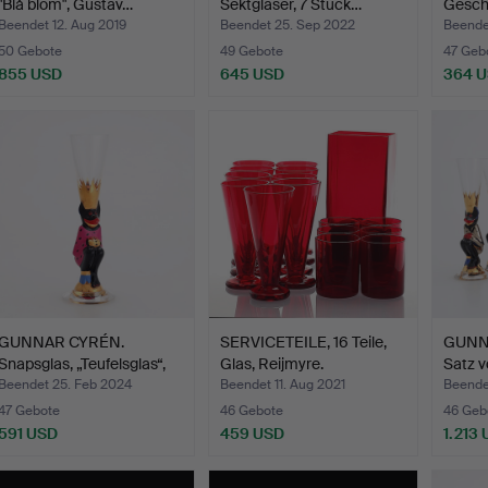
"Blå blom", Gustav…
Sektgläser, 7 Stück…
Geschir
Glas,
Beendet 12. Aug 2019
Beendet 25. Sep 2022
Beendet
50 Gebote
49 Gebote
47 Geb
855 USD
645 USD
364 
GUNNAR CYRÉN.
SERVICETEILE, 16 Teile,
GUNNA
Snapsglas, „Teufelsglas“,
Glas, Reijmyre.
Satz v
No…
Schn
Beendet 25. Feb 2024
Beendet 11. Aug 2021
Beende
47 Gebote
46 Gebote
46 Geb
591 USD
459 USD
1.213