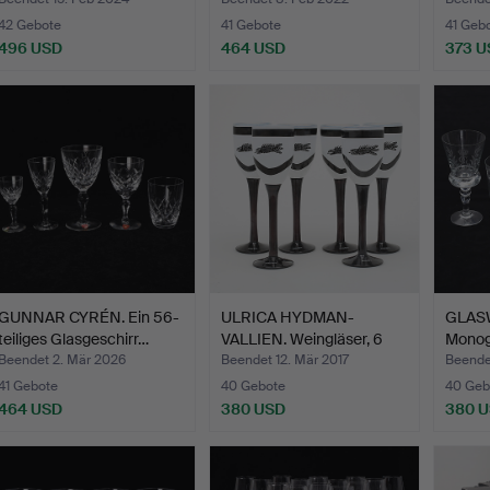
42 Gebote
41 Gebote
41 Geb
496 USD
464 USD
373 U
GUNNAR CYRÉN. Ein 56-
ULRICA HYDMAN-
GLASW
teiliges Glasgeschirr…
VALLIEN. Weingläser, 6
Monog
Stück…
…
Beendet 2. Mär 2026
Beendet 12. Mär 2017
Beende
41 Gebote
40 Gebote
40 Geb
464 USD
380 USD
380 