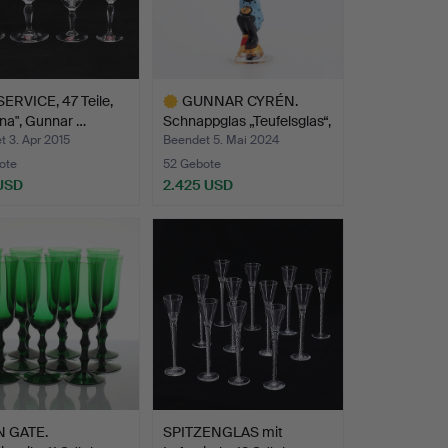
ERVICE, 47 Teile,
GUNNAR CYRÉN.
ina", Gunnar …
Schnappglas „Teufelsglas“,
G…
 3. Apr 2015
Beendet 5. Mai 2024
ote
52 Gebote
 USD
2.425 USD
Ausgewähltes
Objekt
 GATE.
SPITZENGLAS mit