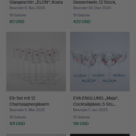
Glasgeschirr „ELON“, Kosta
Dessertwein, 12 Stück,
B…
„Nobe…
Beendet 6. Nov 2024
Beendet 30. Dez 2024
16 Gebote
16 Gebote
82 USD
422 USD
Ein Set mit 12
EVA ENGLUND. „Maja“,
Champagnergläsern
Cocktailgläser, 5 Stü…
„Essence“…
Beendet 5. Mai 2025
Beendet 7. Jan 2025
16 Gebote
15 Gebote
101 USD
116 USD