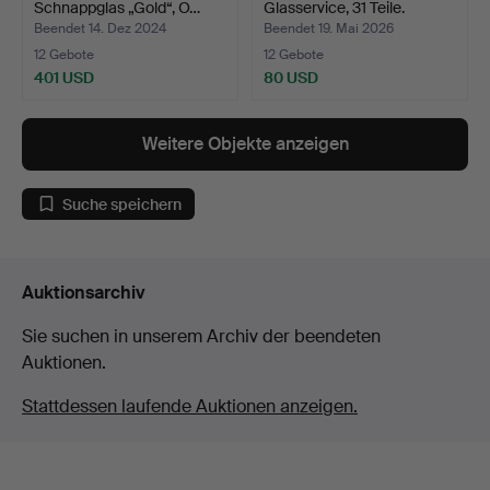
Schnappglas „Gold“, O…
Glasservice, 31 Teile.
"Princ…
Beendet 14. Dez 2024
Beendet 19. Mai 2026
12 Gebote
12 Gebote
401 USD
80 USD
Weitere Objekte anzeigen
Suche speichern
Auktionsarchiv
Sie suchen in unserem Archiv der beendeten
Auktionen.
Stattdessen laufende Auktionen anzeigen.