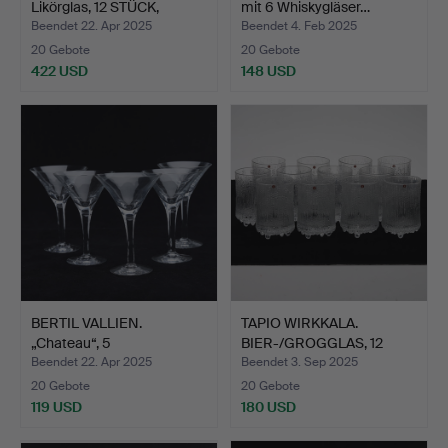
Likörglas, 12 STÜCK,
mit 6 Whiskygläser…
„NOBEL“…
Beendet 22. Apr 2025
Beendet 4. Feb 2025
20 Gebote
20 Gebote
422 USD
148 USD
BERTIL VALLIEN.
TAPIO WIRKKALA.
„Chateau“, 5
BIER-/GROGGLAS, 12
Cocktailgläse…
Stück „…
Beendet 22. Apr 2025
Beendet 3. Sep 2025
20 Gebote
20 Gebote
119 USD
180 USD