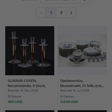
1
3
GUNNAR CYRÉN.
Speiseservice,
Kerzenständer, 4 Stück,
Musselmalet, 51 Teile, erst…
Glas…
Beendet 14. Dez 2024
Beendet 14. Jul 2026
31 Gebote
31 Gebote
465 USD
3.638 USD