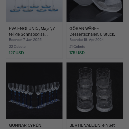
EVA ENGLUND. „Maja“, 7-
GÖRAN WÄRFF.
teilige Schnappgläs…
Dessertschalen, 6 Stück,
„Lim…
Beendet 7. Jan 2025
Beendet 18. Apr 2024
22 Gebote
21 Gebote
127 USD
175 USD
GUNNAR CYRÉN.
BERTIL VALLIEN, ein Set