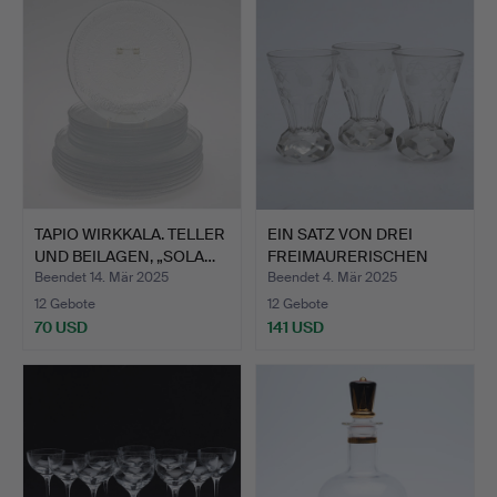
TAPIO WIRKKALA. TELLER
EIN SATZ VON DREI
UND BEILAGEN, „SOLA…
FREIMAURERISCHEN
GLÄSERN…
Beendet 14. Mär 2025
Beendet 4. Mär 2025
12 Gebote
12 Gebote
70 USD
141 USD