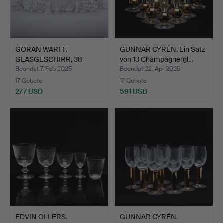
GÖRAN WÄRFF.
GUNNAR CYRÉN. Ein Satz
GLASGESCHIRR, 38
von 13 Champagnergl…
STÜCK, „PRIN…
Beendet 7. Feb 2025
Beendet 22. Apr 2025
17 Gebote
17 Gebote
277 USD
591 USD
EDVIN OLLERS.
GUNNAR CYRÉN.