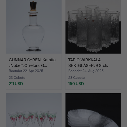
GUNNAR CYRÉN. Karaffe
TAPIO WIRKKALA.
„Nobel“, Orrefors, G…
SEKTGLÄSER. 9 Stck.
„Ultim…
Beendet 22. Apr 2025
Beendet 24. Aug 2025
23 Gebote
23 Gebote
211 USD
150 USD