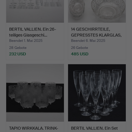
BERTIL VALLIEN. Ein 26-
14 GESCHIRRTEILE,
teiliges Glasgeschi…
GEPRESSTES KLARGLAS,
180…
Beendet 1. Mai 2025
Beendet 6. Mai 2025
28 Gebote
26 Gebote
232 USD
485 USD
TAPIO WIRKKALA. TRINK-
BERTIL VALLIEN. Ein Set