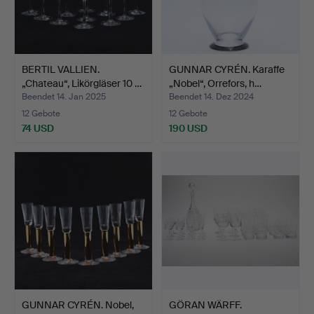
BERTIL VALLIEN.
GUNNAR CYRÉN. Karaffe
„Chateau“, Likörgläser 10 …
„Nobel“, Orrefors, h…
Beendet 14. Jan 2025
Beendet 14. Dez 2024
12 Gebote
12 Gebote
74 USD
190 USD
GUNNAR CYRÉN. Nobel,
GÖRAN WÄRFF.