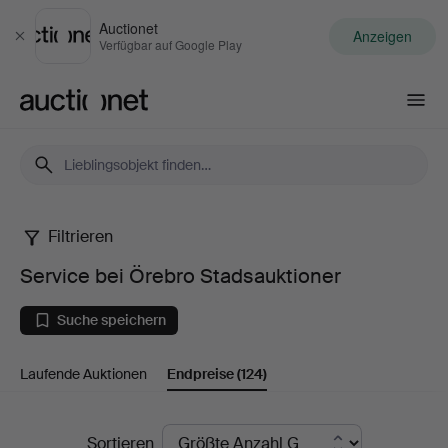
Auctionet
Anzeigen
Schließen
Verfügbar auf Google Play
Auctionet.com
Filtrieren
Service
Service bei Örebro Stadsauktioner
bei
Suche speichern
Örebro
Laufende Auktionen
Endpreise
(124)
Stadsauktioner
Endpreise
Sortieren