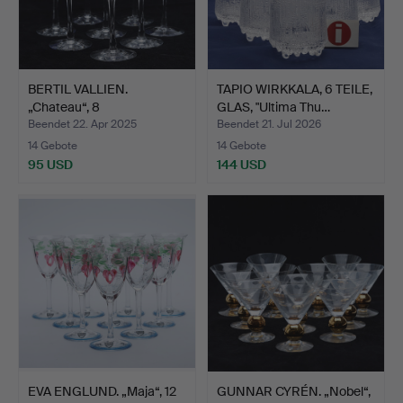
BERTIL VALLIEN.
TAPIO WIRKKALA, 6 TEILE,
„Chateau“, 8
GLAS, "Ultima Thu…
Rotweingläser…
Beendet 22. Apr 2025
Beendet 21. Jul 2026
14 Gebote
14 Gebote
95 USD
144 USD
EVA ENGLUND. „Maja“, 12
GUNNAR CYRÉN. „Nobel“,