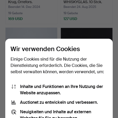
Krug, Orrefors.
WHISKYGLAS. 10 Stck.
„Ulti…
Beendet 14. Dez 2024
Beendet 24. Aug 2025
19 Gebote
19 Gebote
169 USD
127 USD
Wir verwenden Cookies
Einige Cookies sind für die Nutzung der
Dienstleistung erforderlich. Die Cookies, die Sie
selbst verwalten können, werden verwendet, um:
BERTIL VALLIEN, ein Set
BERTIL VALLIEN. Ein Set
Inhalte und Funktionen an Ihre Nutzung der
mit 12 Weingläsern…
von 7 Weißweingläs…
Website anzupassen.
Beendet 3. Feb 2025
Beendet 22. Apr 2025
18 Gebote
18 Gebote
Auctionet zu entwickeln und verbessern.
138 USD
138 USD
Neuigkeiten und Inhalte auf externen