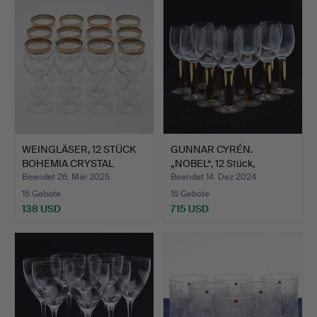
WEINGLÄSER, 12 STÜCK
GUNNAR CYRÉN.
BOHEMIA CRYSTAL
„NOBEL“, 12 Stück,
DIANA…
Rotweingl…
Beendet 26. Mär 2025
Beendet 14. Dez 2024
15 Gebote
15 Gebote
138 USD
715 USD