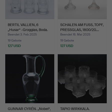
BERTIL VALLIEN, 6
SCHALEN AM FUSS, TOPF,
„Husar“ -Grogglas, Boda.
PRESSGLAS, 1800/20.…
Beendet 3. Feb 2025
Beendet 16. Mai 2025
19 Gebote
19 Gebote
127 USD
127 USD
GUNNAR CYRÉN. „Nobel“,
TAPIO WIRKKALA.