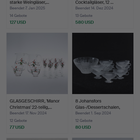
starke Weingläser,…
Cocktailgläser, 12 …
Beendet 7. Jan 2025
Beendet 14. Dez 2024
14 Gebote
13 Gebote
127 USD
580 USD
GLASGESCHIRR, 'Manor
8 Johansfors
Christmas' 22-teilig,…
Glas-/Dessertschalen,
Johansf…
Beendet 17. Nov 2024
Beendet 1. Sep 2024
12 Gebote
12 Gebote
77 USD
80 USD