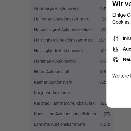
Wir v
Göteborgs Auktionsverk
(1.316)
Einige C
Halmstads Auktionskammare
(621)
Cookies,
Handelslagret Auktionsservice
(305)
Inh
Helsingborgs Auktionskammare
(3.718)
Auc
Hälsinglands Auktionsverk
(207)
Neu
Höganäs Auktionsverk
(506)
Höörs Auktionshall
(556)
Weitere 
Kalmar Auktionsverk
(3.251)
Karljohan Auktioner
(7)
Karlstad Hammarö Auktionsverk
(297)
Kunst- und Auktionshaus Kleinhenz
(27)
Laholms Auktionskammare
(560)