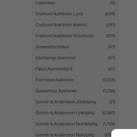
Colombos
(5)
Crafoord Auktioner Lund
(634)
Crafoord Auktioner Malmö
(261)
Crafoord Auktioner Stockholm
(901)
Dreweatts Online
(47)
Ekenbergs Auktioner
(57)
Falun Auktionsbyrå
(47)
Formstad Auktioner
(1.058)
Garpenhus Auktioner
(1.236)
Gomér & Andersson Jönköping
(21)
Gomér & Andersson Linköping
(3.387)
Gomér & Andersson Norrköping
(1.796)
Gomér & Andersson Nyköping
(695)