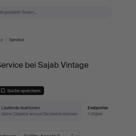
te
/
Service
ervice bei Sajab Vintage
Suche speichern
Laufende Auktionen
Endpreise
Siehe Objekte worauf Sie bieten können
1 Objekt
ndpreise