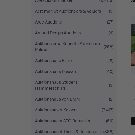
S
Alle Auktionshäuser
(43.416)
Acreman St Auctioneers & Valuers
(13)
Arce Auctions
(27)
Art and Design Auctions
(4)
Auktionsfirma Kenneth Svensson i
(258)
Kalmar
Auktionshaus Blank
(21)
Auktionshaus Bossard
(10)
Auktionshaus Stuber's
(3)
Hammerschlag
Auktionshaus von Brühl
(2)
Auktionshuset Kolonn
(3.417)
Auktionshuset STO Bohuslän
(56)
Auktionshuset Thelin & Johansson
(888)