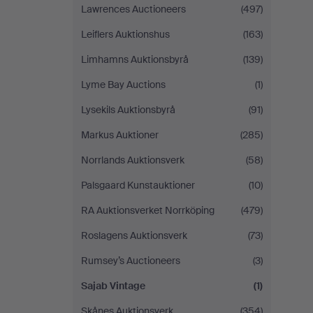
Lawrences Auctioneers
(497)
Leiflers Auktionshus
(163)
Limhamns Auktionsbyrå
(139)
Lyme Bay Auctions
(1)
Lysekils Auktionsbyrå
(91)
Markus Auktioner
(285)
Norrlands Auktionsverk
(58)
Palsgaard Kunstauktioner
(10)
RA Auktionsverket Norrköping
(479)
Roslagens Auktionsverk
(73)
Rumsey’s Auctioneers
(3)
Sajab Vintage
(1)
Skånes Auktionsverk
(354)