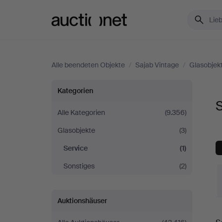
Auctionet.com
Alle beendeten Objekte
/
Sajab Vintage
/
Glasobjek
Service
Kategorien
S
bei
Alle Kategorien
(9.356)
Glasobjekte
(3)
Sajab
Service
(1)
Vintage
Sonstiges
(2)
Auktionshäuser
E