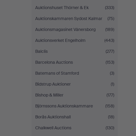
Auktionshuset Thörner & Ek
(333)
Auktionskammaren Sydost Kalmar
(75)
Auktionsmagasinet Vänersborg
(189)
Auktionsverket Engelholm
(443)
Balclis
(277)
Barcelona Auctions
(153)
Batemans of Stamford
(3)
Bidstrup Auktioner
(1)
Bishop & Miller
(177)
Björnssons Auktionskammare
(158)
Borås Auktionshall
(18)
Chalkwell Auctions
(130)