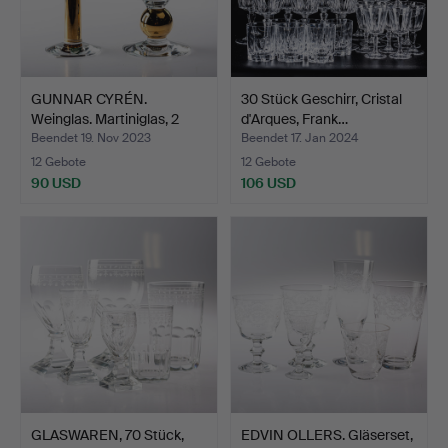
GUNNAR CYRÉN.
30 Stück Geschirr, Cristal
Weinglas. Martiniglas, 2
d'Arques, Frank…
Stü…
Beendet 19. Nov 2023
Beendet 17. Jan 2024
12 Gebote
12 Gebote
90 USD
106 USD
GLASWAREN, 70 Stück,
EDVIN OLLERS. Gläserset,