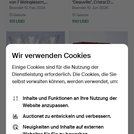
von 7 Weingläsern,…
"Deauville", Cristal D'…
Beendet 13. Feb 2024
Beendet 10. Jun 2026
15 Gebote
15 Gebote
101 USD
190 USD
Wir verwenden Cookies
Einige Cookies sind für die Nutzung der
Dienstleistung erforderlich. Die Cookies, die Sie
selbst verwalten können, werden verwendet, um:
GUNNAR CYRÉN.
ERIKA LAGERBIELKE.
Inhalte und Funktionen an Ihre Nutzung der
Sektstrohhalme, 6 Stück,
Highball, 7 Stück, „Int…
Website anzupassen.
„He…
Beendet 17. Aug 2025
Beendet 11. Apr 2026
15 Gebote
15 Gebote
Auctionet zu entwickeln und verbessern.
117 USD
117 USD
Neuigkeiten und Inhalte auf externen