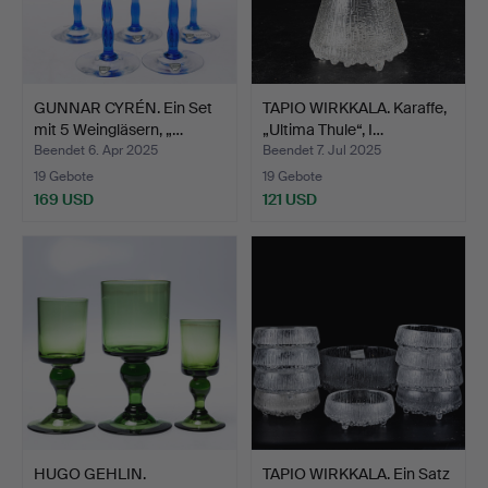
GUNNAR CYRÉN. Ein Set
TAPIO WIRKKALA. Karaffe,
mit 5 Weingläsern, „…
„Ultima Thule“, I…
Beendet 6. Apr 2025
Beendet 7. Jul 2025
19 Gebote
19 Gebote
169 USD
121 USD
HUGO GEHLIN.
TAPIO WIRKKALA. Ein Satz