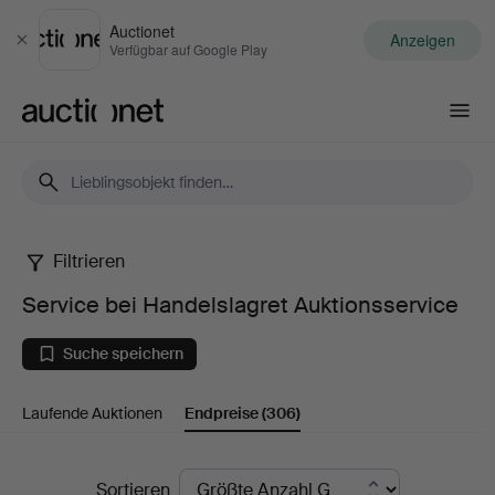
Auctionet
Anzeigen
Schließen
Verfügbar auf Google Play
Auctionet.com
Filtrieren
Service
Service bei Handelslagret Auktionsservice
bei
Suche speichern
Handelslagret
Laufende Auktionen
Endpreise
(306)
Auktionsservice
Endpreise
Sortieren