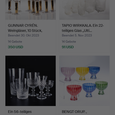
GUNNAR CYRÉN.
TAPIO WIRKKALA. Ein 22-
Weingläser, 10 Stück,
teiliges Glas „Ulti…
„Nobel…
Beendet 30. Okt 2023
Beendet 5. Nov 2023
14 Gebote
14 Gebote
350 USD
91 USD
Ein 56-teiliges
BENGT ORUP. ,