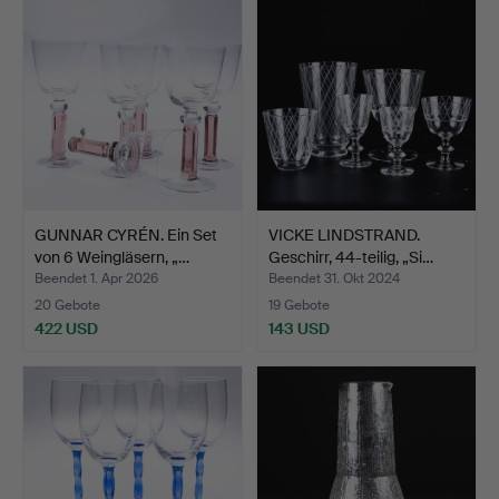
GUNNAR CYRÉN. Ein Set
VICKE LINDSTRAND.
von 6 Weingläsern, „…
Geschirr, 44-teilig, „Si…
Beendet 1. Apr 2026
Beendet 31. Okt 2024
20 Gebote
19 Gebote
422 USD
143 USD