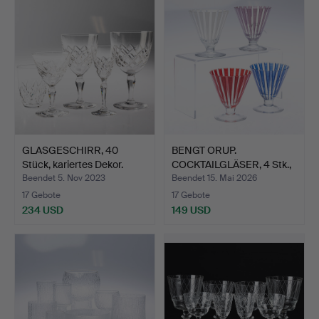
GLASGESCHIRR, 40
BENGT ORUP.
Stück, kariertes Dekor.
COCKTAILGLÄSER, 4 Stk.,
"Strik…
Beendet 5. Nov 2023
Beendet 15. Mai 2026
17 Gebote
17 Gebote
234 USD
149 USD