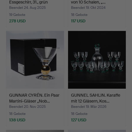
Essgeschirr, 31., grün
von 10 Schalen, „…
getönt…
Beendet 24. Aug 2025
Beendet 19. Okt 2024
19 Gebote
18 Gebote
278 USD
117 USD
GUNNAR CYRÉN. Ein Paar
GUNNEL SAHLIN. Karaffe
Martini-Gläser „Nob…
mit 12 Gläsern, Kos…
Beendet 20. Nov 2025
Beendet 19. Mär 2026
18 Gebote
18 Gebote
138 USD
127 USD