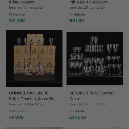
Kristallglasset,…
mit 8 Martini-Gläsern…
Beendet 18. Feb 2024
Beendet 26. Jan 2024
13 Gebote
13 Gebote
391 USD
101 USD
GUNNEL SAHLIN. 28
SERVIS, 51 Teile, "Lovisa",
Stück Geschirr, Kosta Bo…
Duka.
Beendet 19. Mär 2026
Beendet 26. Jun 2026
13 Gebote
13 Gebote
101 USD
233 USD