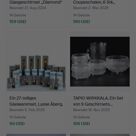
Glasgeschirrset „Diamond“
Coupeschalen, 6 Stk.,
…
"Strik…
Beendet 21. Aug 2024
Beendet 2. Mai 2026
14 Gebote
14 Gebote
159 USD
190 USD
Ein 27-teiliges
TAPIO WIRKKALA. Ein Set
Glaswarenset, Lasse Åberg,
von 9 Geschirrsets…
…
Beendet 5. Feb 2025
Beendet 16. Nov 2025
14 Gebote
14 Gebote
90 USD
106 USD