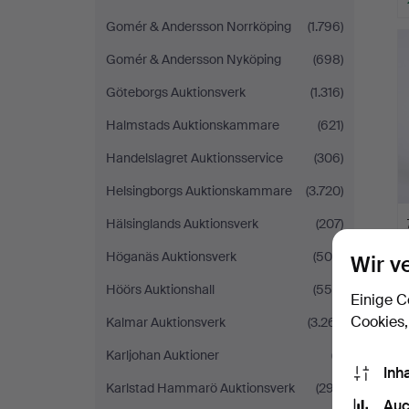
Gomér & Andersson Norrköping
(1.796)
Gomér & Andersson Nyköping
(698)
Göteborgs Auktionsverk
(1.316)
Halmstads Auktionskammare
(621)
Handelslagret Auktionsservice
(306)
Helsingborgs Auktionskammare
(3.720)
Hälsinglands Auktionsverk
(207)
Höganäs Auktionsverk
(506)
Wir v
Höörs Auktionshall
(556)
Einige C
Cookies,
Kalmar Auktionsverk
(3.261)
Karljohan Auktioner
(7)
Inh
Karlstad Hammarö Auktionsverk
(297)
Auc