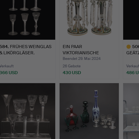
584
.
FRÜHES WEINGLAS
EIN PAAR
50
& LIKÖRGLÄSER.
VIKTORIANISCHE
GEÄT
GLASLUSTER.
AUS D
Beendet 29. Mai 2024
Verkauft
26 Gebote
Verkauf
366 USD
430 USD
486 
Ausgewä
Objekt