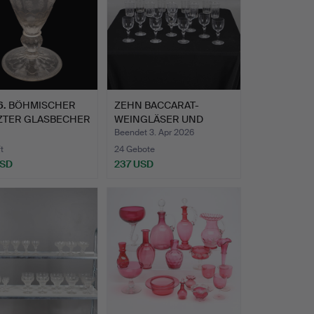
6
.
BÖHMISCHER
ZEHN BACCARAT-
ZTER GLASBECHER
WEINGLÄSER UND
EM 19.…
NEUN GEÄTZTE …
Beendet 3. Apr 2026
t
24 Gebote
USD
237 USD
hltes