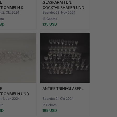
KE
GLASKARAFFEN,
TROMMELN &
COCKTAILSHAKER UND
KGLÄSER.
ANDERE AR…
t 2. Okt 2024
Beendet 28. Nov 2024
ote
18 Gebote
USD
135 USD
KE
ANTIKE TRINKGLÄSER.
TROMMELN UND
CHIEDENE GLÄSE…
t 4. Jan 2024
Beendet 21. Okt 2024
ote
17 Gebote
SD
189 USD