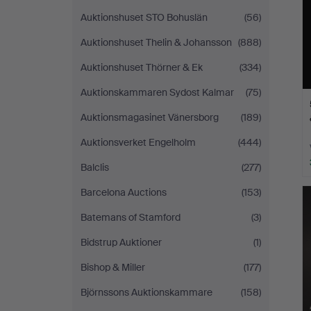
Auktionshuset STO Bohuslän
(56)
Auktionshuset Thelin & Johansson
(888)
Auktionshuset Thörner & Ek
(334)
Auktionskammaren Sydost Kalmar
(75)
Auktionsmagasinet Vänersborg
(189)
Auktionsverket Engelholm
(444)
Balclis
(277)
Barcelona Auctions
(153)
Batemans of Stamford
(3)
Bidstrup Auktioner
(1)
Bishop & Miller
(177)
Björnssons Auktionskammare
(158)