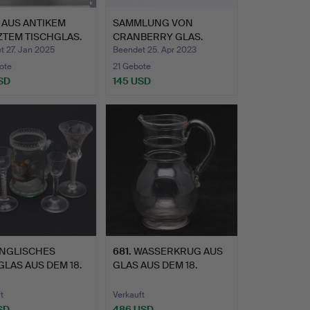
 AUS ANTIKEM
SAMMLUNG VON
ZTEM TISCHGLAS.
CRANBERRY GLAS.
t 27. Jan 2025
Beendet 25. Apr 2023
ote
21 Gebote
SD
145 USD
NGLISCHES
681
.
WASSERKRUG AUS
LAS AUS DEM 18.
GLAS AUS DEM 18.
HUNDER…
JAHRHUNDER…
t
Verkauft
SD
486 USD