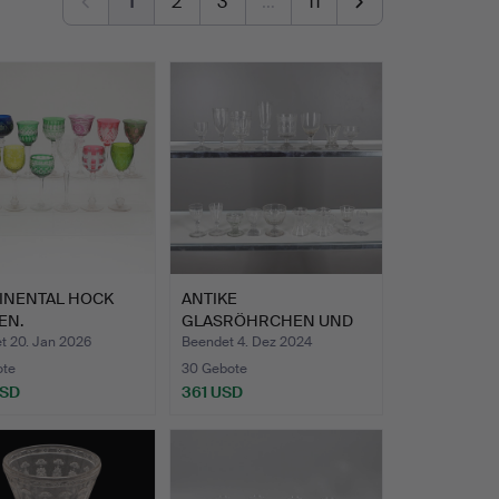
1
2
3
…
11
INENTAL HOCK
ANTIKE
EN.
GLASRÖHRCHEN UND
ANDERES GLAS.
t 20. Jan 2026
Beendet 4. Dez 2024
ote
30 Gebote
USD
361 USD