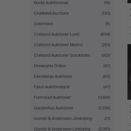
Borås Auktionshall
(18)
Chalkwell Auctions
(130)
Colombos
(5)
Crafoord Auktioner Lund
(634)
Crafoord Auktioner Malmö
(261)
Crafoord Auktioner Stockholm
(901)
Dreweatts Online
(47)
Ekenbergs Auktioner
(60)
Falun Auktionsbyrå
(47)
Formstad Auktioner
(1.056)
Garpenhus Auktioner
(1.236)
Gomér & Andersson Jönköping
(21)
Gomér & Andersson Linköping
(3.391)