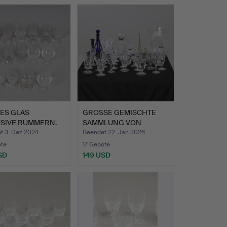
ES GLAS
GROSSE GEMISCHTE
USIVE RUMMERN.
SAMMLUNG VON
GLASWAREN.
t 3. Dez 2024
Beendet 22. Jan 2026
ote
17 Gebote
SD
149 USD