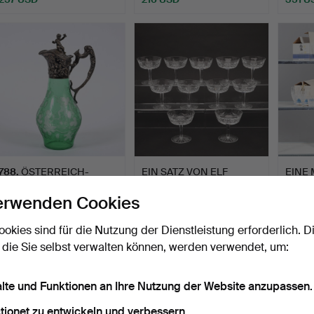
788
.
ÖSTERREICH-
EIN SATZ VON ELF
EINE
UNGARISCHER KRUG
CHAMPAGNER-COUPÉS
TRIN
erwenden Cookies
AUS SILBER UND…
MIT WAT…
KARAF
Beendet 18. Dez 2024
Beende
Verkauft
20 Gebote
20 Geb
ookies sind für die Nutzung der Dienstleistung erforderlich. D
675 USD
164 USD
230 
 die Sie selbst verwalten können, werden verwendet, um:
alte und Funktionen an Ihre Nutzung der Website anzupassen.
tionet zu entwickeln und verbessern.