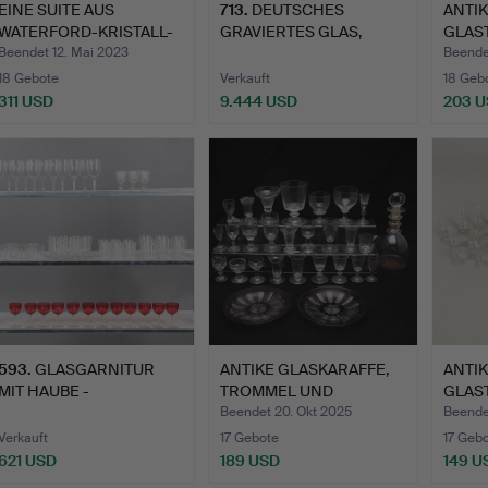
EINE SUITE AUS
713
.
DEUTSCHES
ANTI
WATERFORD-KRISTALL-
GRAVIERTES GLAS,
GLAS
SHEILA-M…
FRÜHE NIEDERLÄN…
TRIN
Beendet 12. Mai 2023
Beende
18 Gebote
Verkauft
18 Geb
311 USD
9.444 USD
203 
593
.
GLASGARNITUR
ANTIKE GLASKARAFFE,
ANTI
MIT HAUBE -
TROMMEL UND
GLAS
GRESWOLDE.
ANDERES GL…
VERS
Beendet 20. Okt 2025
Beende
Verkauft
17 Gebote
17 Geb
621 USD
189 USD
149 U