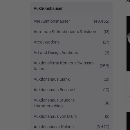
S
Auktionshäuser
Alle Auktionshäuser
(43.452)
Acreman St Auctioneers & Valuers
(13)
Arce Auctions
(27)
Art and Design Auctions
(4)
Auktionsfirma Kenneth Svensson i
(258)
Kalmar
Auktionshaus Blank
(21)
Auktionshaus Bossard
(10)
Auktionshaus Stuber's
(4)
Hammerschlag
Auktionshaus von Brühl
(2)
Auktionshuset Kolonn
(3.420)