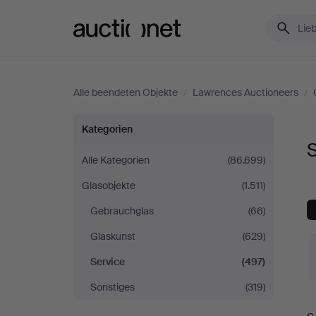
Auctionet.com
Alle beendeten Objekte
/
Lawrences Auctioneers
/
Service
Kategorien
S
bei
Alle Kategorien
(86.699)
Glasobjekte
(1.511)
Lawrences
Gebrauchglas
(66)
Auctioneers
Glaskunst
(629)
Service
(497)
Sonstiges
(319)
E