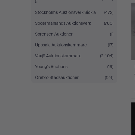
5
Stockholms Auktionsverk Sickla
(472)
Södermanlands Auktionsverk
(780)
Sørensen Auktioner
(1)
Uppsala Auktionskammare
(17)
Växjö Auktionskammare
(2.404)
Young's Auctions
(19)
Örebro Stadsauktioner
(124)