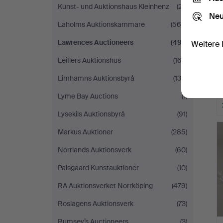
Kunst- und Auktionshaus Kleinhenz
(27)
Neu
Laholms Auktionskammare
(560)
Lawrences Auctioneers
(497)
Weitere 
Leiflers Auktionshus
(163)
Limhamns Auktionsbyrå
(139)
Lyme Bay Auctions
(1)
Lysekils Auktionsbyrå
(91)
Markus Auktioner
(285)
Norrlands Auktionsverk
(60)
Palsgaard Kunstauktioner
(10)
RA Auktionsverket Norrköping
(479)
Roslagens Auktionsverk
(73)
Rumsey’s Auctioneers
(3)