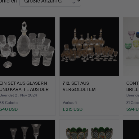
ortieren
EIN SET AUS GLÄSERN
712
.
SET AUS
CONT
UND KARAFFE AUS DER
VERGOLDETEM
BRILL
SA…
TAFELGLAS AUS DEM 19.
Beendet 21. Nov 2024
Beende
…
38 Gebote
Verkauft
31 Geb
540 USD
1.215 USD
594 