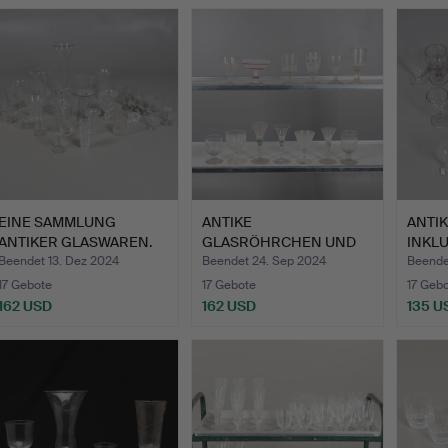
EINE SAMMLUNG
ANTIKE
ANTIK
ANTIKER GLASWAREN.
GLASRÖHRCHEN UND
INKL
ANDERES GLAS.
Beendet 13. Dez 2024
Beendet 24. Sep 2024
Beende
17 Gebote
17 Gebote
17 Geb
162 USD
162 USD
135 U