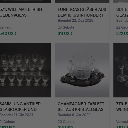
574
.
WILLIAMITE IRISH
FÜNF TOASTGLÄSER AUS
SUITE
GEDENKGLAS,
DEM 18. JAHRHUNDERT
GEÄT
GRAVIERTER TR…
U…
Beendet 22. Dez 2025
Beende
Verkauft
23 Gebote
22 Geb
540 USD
311 USD
222 U
SAMMLUNG ANTIKER
CHAMPAGNER-TABLETT-
779
.
E
GLASRÖCKER UND
SET AUS KRISTALLGLAS.
WEING
TRINKGLÄSE…
JAHR
Beendet 21. Okt 2024
Beendet 6. Okt 2022
21 Gebote
20 Gebote
Verkauf
257 USD
216 USD
351 U