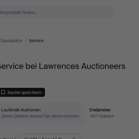
Glasobjekte
/
Service
ervice bei Lawrences Auctioneers
Suche speichern
Laufende Auktionen
Endpreise
Siehe Objekte worauf Sie bieten können
497 Objekte
ndpreise