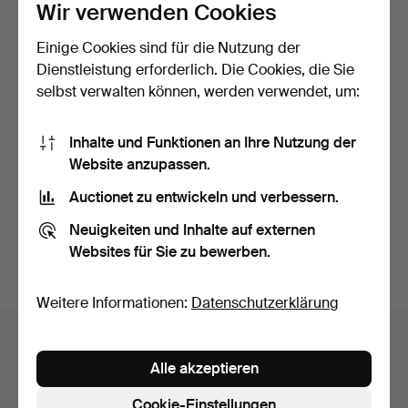
Wir verwenden Cookies
Einige Cookies sind für die Nutzung der
Dienstleistung erforderlich. Die Cookies, die Sie
selbst verwalten können, werden verwendet, um:
KAJ FRANCK,
KAJ FRANCK,
Inhalte und Funktionen an Ihre Nutzung der
NUUTAJÄRVI. small overlay
NUUTAJÄRVI NOTSJÖ. Set
Website anzupassen.
bowl…
of 11 b…
Beendet 12. Apr 2022
Beendet 26. Apr 2022
Auctionet zu entwickeln und verbessern.
6 Gebote
2 Gebote
231 USD
634 USD
Neuigkeiten und Inhalte auf externen
Websites für Sie zu bewerben.
Suche speichern
Weitere Informationen:
Datenschutzerklärung
Auktionsarchiv
Alle akzeptieren
Sie suchen in unserem Archiv der beendeten
Auktionen.
Cookie-Einstellungen