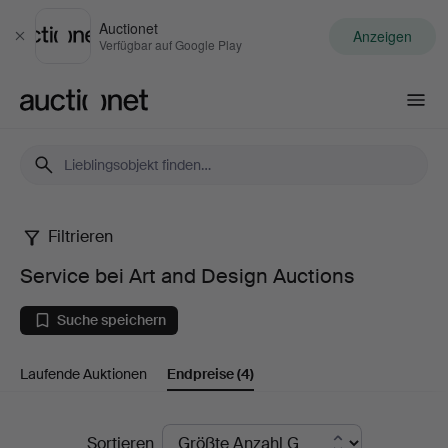
Auctionet
Anzeigen
Schließen
Verfügbar auf Google Play
Auctionet.com
Filtrieren
Service
Service bei Art and Design Auctions
bei
Suche speichern
Art
Laufende Auktionen
Endpreise
(4)
and
Design
Endpreise
Sortieren