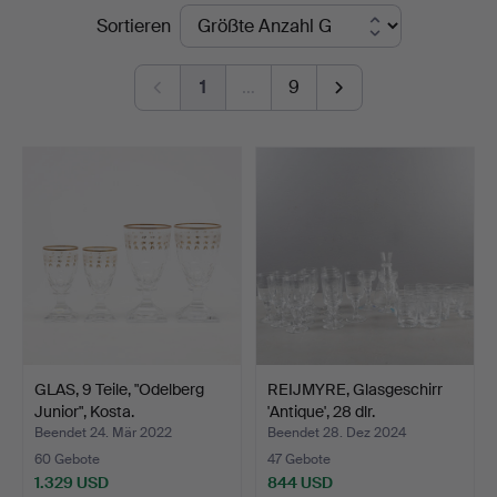
Endpreise
Sortieren
1
…
9
GLAS, 9 Teile, "Odelberg
REIJMYRE, Glasgeschirr
Junior", Kosta.
'Antique', 28 dlr.
Beendet 24. Mär 2022
Beendet 28. Dez 2024
60 Gebote
47 Gebote
1.329 USD
844 USD