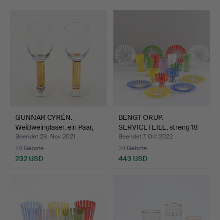
GUNNAR CYRÉN.
BENGT ORUP.
Weißweingläser, ein Paar,
SERVICETEILE, streng 18
Or…
dlr.
Beendet 28. Nov 2021
Beendet 7. Okt 2022
24 Gebote
24 Gebote
232 USD
443 USD