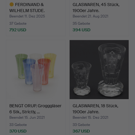
FERDINAND &
GLASWAREN, 45 Stück,
WILHELM STUDE.
1900er Jahre.
Sektgläser, 12 …
Beendet 11. Dez 2025
Beendet 21. Aug 2021
37 Gebote
35 Gebote
792 USD
394 USD
Ausgewähltes
Objekt
BENGT ORUP. Grogggläser
GLASWAREN, 18 Stück,
6 Stk., Strictly, …
1900er Jahre.
Beendet 15. Jun 2021
Beendet 15. Dez 2021
33 Gebote
33 Gebote
370 USD
367 USD