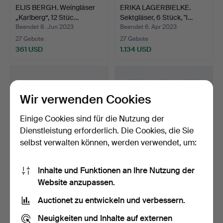
ELIS BERGH. Weingläser
ERIKA LAGERBIELKE.
„Karlberg“, 12 Stüc…
Sektgläser, 6 Stück, "I…
Beendet 8. Jun 2023
Beendet 6. Apr 2023
27 Gebote
27 Gebote
361 USD
1.134 USD
Wir verwenden Cookies
Einige Cookies sind für die Nutzung der
Dienstleistung erforderlich. Die Cookies, die Sie
selbst verwalten können, werden verwendet, um:
Inhalte und Funktionen an Ihre Nutzung der
SIMON GATE. Sektgläser,
SIMON GATE. Sektkegel
Website anzupassen.
10 Stück, "Salut",…
"Gruß", 6 Stück.
Beendet 15. Dez 2021
Beendet 30. Jun 2021
Auctionet zu entwickeln und verbessern.
26 Gebote
26 Gebote
196 USD
255 USD
Neuigkeiten und Inhalte auf externen