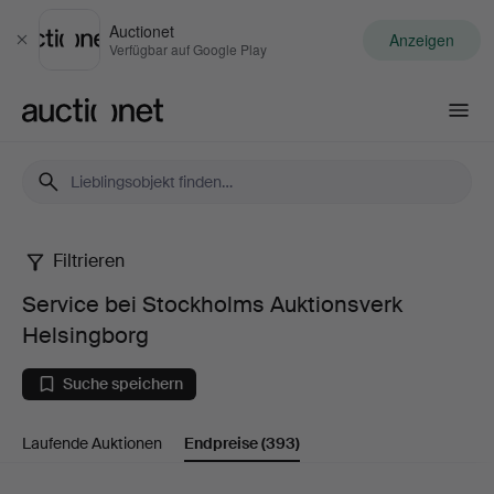
Auctionet
Anzeigen
Schließen
Verfügbar auf Google Play
Auctionet.com
Filtrieren
Service
Service bei Stockholms Auktionsverk
bei
Helsingborg
Stockholms
Suche speichern
Auktionsverk
Laufende Auktionen
Endpreise
(393)
Helsingborg