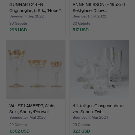
GUNNAR CYRÉN.
ANNE NILSSON (F. 1953). 6
Cognacglas, 5 Stk., "Nobel",
Sektgläser 'Clow…
…
Beendet 1. Sep 2022
Beendet 1. Okt 2022
30 Gebote
30 Gebote
296 USD
517 USD
VAL ST LAMBERT, Wein,
44-teiliges Glasgeschirrset
Sekt, Sherry/Portwei…
von Schott Zwi…
Beendet 27. Mai 2026
Beendet 4. Mär 2024
29 Gebote
29 Gebote
1.302 USD
323 USD