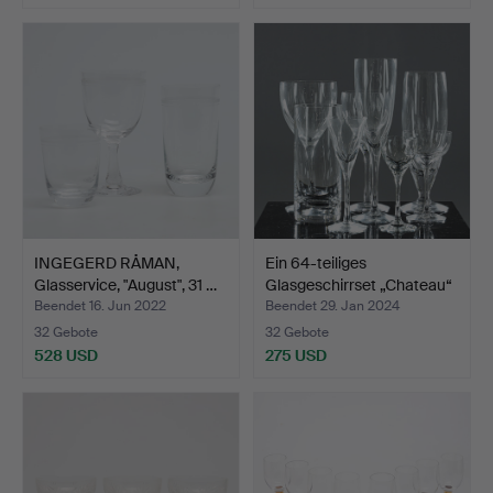
INGEGERD RÅMAN,
Ein 64-teiliges
Glasservice, "August", 31 …
Glasgeschirrset „Chateau“
…
Beendet 16. Jun 2022
Beendet 29. Jan 2024
32 Gebote
32 Gebote
528 USD
275 USD