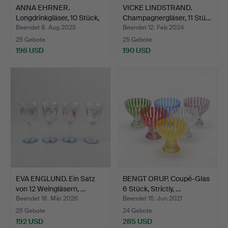
ANNA EHRNER.
VICKE LINDSTRAND.
Longdrinkgläser, 10 Stück,
Champagnergläser, 11 Stü…
„L…
Beendet 8. Aug 2025
Beendet 12. Feb 2024
25 Gebote
25 Gebote
196 USD
190 USD
EVA ENGLUND. Ein Satz
BENGT ORUP. Coupé-Glas
von 12 Weingläsern, …
6 Stück, Strictly, …
Beendet 18. Mär 2026
Beendet 15. Jun 2021
25 Gebote
24 Gebote
192 USD
285 USD