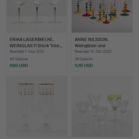
ERIKA LAGERBIELKE.
ANNE NILSSON.
WEINGLAS 11 Stück "Inte…
Weingläser und
Schnapsgläser…
Beendet 1. Sep 2021
Beendet 13. Okt 2023
40 Gebote
39 Gebote
686 USD
528 USD