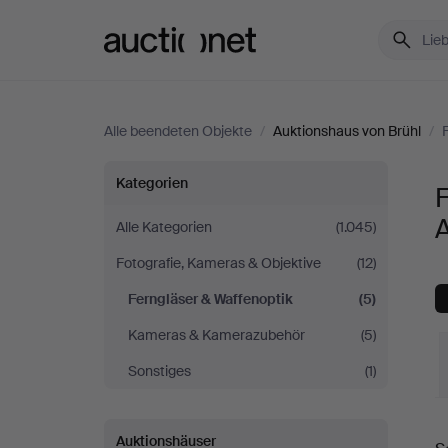
Auctionet.com
Alle beendeten Objekte
/
Auktionshaus von Brühl
/
Ferngläser
Kategorien
F
&
Alle Kategorien
(1.045)
Fotografie, Kameras & Objektive
(12)
Waffenoptik
Ferngläser & Waffenoptik
(5)
bei
Kameras & Kamerazubehör
(5)
Auktionshaus
Sonstiges
(1)
von
E
Auktionshäuser