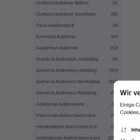
Crafoord Auktioner Malmö
(5)
Crafoord Auktioner Stockholm
(28)
Falun Auktionsbyrå
(9)
Formstad Auktioner
(81)
Garpenhus Auktioner
(52)
Gomér & Andersson Jönköping
(9)
Gomér & Andersson Linköping
(197)
Gomér & Andersson Norrköping
(160)
Wir v
Gomér & Andersson Nyköping
(75)
Göteborgs Auktionsverk
(21)
Einige C
Cookies,
Halmstads Auktionskammare
(15)
Handelslagret Auktionsservice
(23)
Inh
Helsingborgs Auktionskammare
(275)