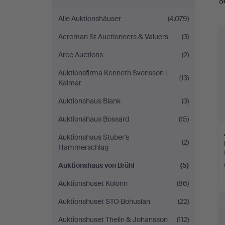
S
Brühl
Alle Auktionshäuser
(4.079)
Acreman St Auctioneers & Valuers
(3)
Arce Auctions
(2)
Auktionsfirma Kenneth Svensson i
(13)
Kalmar
Auktionshaus Blank
(3)
Auktionshaus Bossard
(15)
Auktionshaus Stuber's
(2)
Hammerschlag
Auktionshaus von Brühl
(5)
Auktionshuset Kolonn
(86)
Auktionshuset STO Bohuslän
(22)
Auktionshuset Thelin & Johansson
(112)