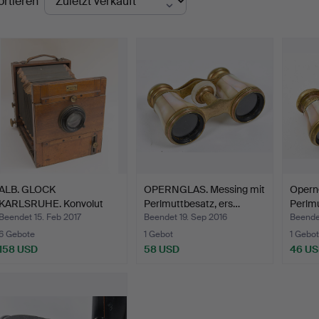
ortieren
ALB. GLOCK
OPERNGLAS. Messing mit
Operng
KARLSRUHE. Konvolut
Perlmuttbesatz, ers…
Perlmu
Holzbalgenk…
Beendet 15. Feb 2017
Beendet 19. Sep 2016
Beende
6 Gebote
1 Gebot
1 Gebot
158 USD
58 USD
46 U