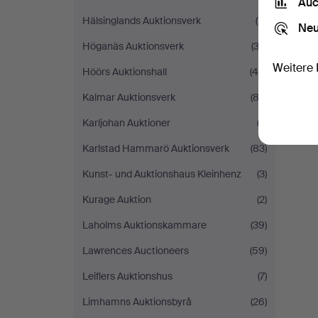
Auc
Hälsinglands Auktionsverk
(11)
Neu
Höganäs Auktionsverk
(33)
Weitere 
Höörs Auktionshall
(40)
Kalmar Auktionsverk
(82)
Karljohan Auktioner
(2)
Karlstad Hammarö Auktionsverk
(83)
Kunst- und Auktionshaus Kleinhenz
(3)
Kurage Auktion
(2)
Laholms Auktionskammare
(39)
Lawrences Auctioneers
(59)
Leiflers Auktionshus
(7)
Limhamns Auktionsbyrå
(26)