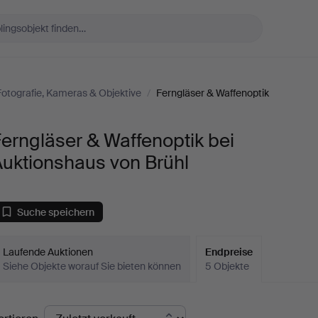
Fotografie, Kameras & Objektive
/
Ferngläser & Waffenoptik
erngläser & Waffenoptik bei
Auktionshaus von Brühl
Suche speichern
Laufende Auktionen
Endpreise
Siehe Objekte worauf Sie bieten können
5 Objekte
ndpreise