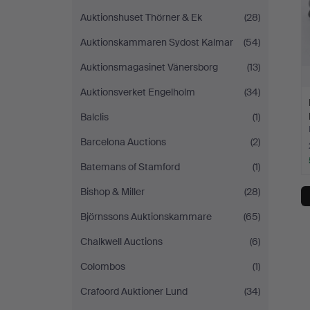
Auktionshuset Thörner & Ek
(28)
Auktionskammaren Sydost Kalmar
(54)
Auktionsmagasinet Vänersborg
(13)
Auktionsverket Engelholm
(34)
Balclis
(1)
Barcelona Auctions
(2)
Batemans of Stamford
(1)
Bishop & Miller
(28)
Björnssons Auktionskammare
(65)
Chalkwell Auctions
(6)
Colombos
(1)
Crafoord Auktioner Lund
(34)