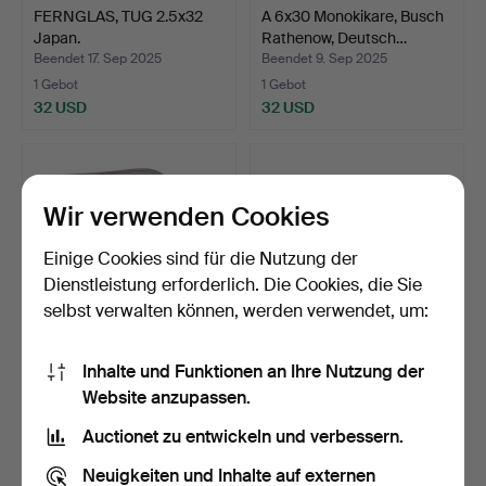
FERNGLAS, TUG 2.5x32
A 6x30 Monokikare, Busch
Japan.
Rathenow, Deutsch…
Beendet 17. Sep 2025
Beendet 9. Sep 2025
1 Gebot
1 Gebot
32 USD
32 USD
Wir verwenden Cookies
Einige Cookies sind für die Nutzung der
Dienstleistung erforderlich. Die Cookies, die Sie
selbst verwalten können, werden verwendet, um:
Inhalte und Funktionen an Ihre Nutzung der
Fernglas Horizon 7 x 50,
Zwei Ferngläser, Navigator
Website anzupassen.
später Teil des 2…
& Scanlux, 19./…
Beendet 30. Aug 2025
Beendet 12. Aug 2025
Auctionet zu entwickeln und verbessern.
1 Gebot
7 Gebote
32 USD
64 USD
Neuigkeiten und Inhalte auf externen