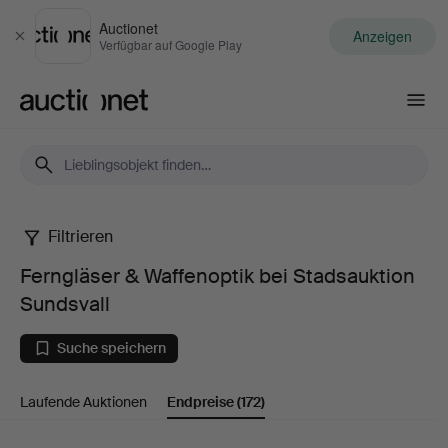
Auctionet
Anzeigen
Schließen
Verfügbar auf Google Play
Auctionet.com
Filtrieren
Ferngläser
Ferngläser & Waffenoptik bei Stadsauktion
&
Sundsvall
Waffenoptik
Suche speichern
bei
Laufende Auktionen
Endpreise
(172)
Stadsauktion