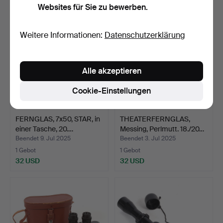
Websites für Sie zu bewerben.
Weitere Informationen:
Datenschutzerklärung
Alle akzeptieren
Cookie-Einstellungen
FERNGLAS, 7x50, STAR, in
THEATERFERNGLAS,
einer Tasche, 20.…
Messing, Perlmutt. 18./20…
Beendet 9. Jul 2025
Beendet 3. Jul 2025
1 Gebot
1 Gebot
32 USD
32 USD