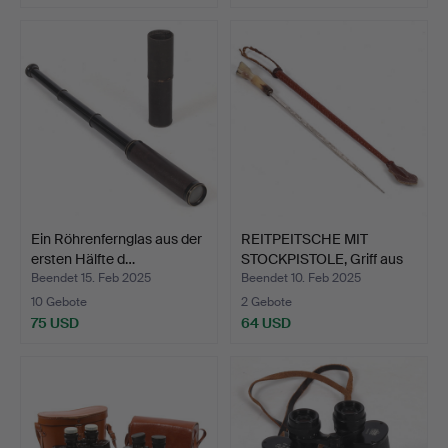
Ein Röhrenfernglas aus der
REITPEITSCHE MIT
ersten Hälfte d…
STOCKPISTOLE, Griff aus
K…
Beendet 15. Feb 2025
Beendet 10. Feb 2025
10 Gebote
2 Gebote
75 USD
64 USD