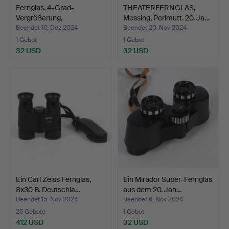
Fernglas, 4-Grad-
THEATERFERNGLAS,
Vergrößerung,
Messing, Perlmutt. 20. Ja…
achromatisc…
Beendet 10. Dez 2024
Beendet 20. Nov 2024
1 Gebot
1 Gebot
32 USD
32 USD
Ein Carl Zeiss Fernglas,
Ein Mirador Super-Fernglas
8x30 B. Deutschla…
aus dem 20. Jah…
Beendet 15. Nov 2024
Beendet 6. Nov 2024
25 Gebote
1 Gebot
412 USD
32 USD