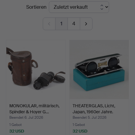
Endpreise
Sortieren
Sundsvall
1
4
MONOKULAR, militärisch,
THEATERGLAS, Licht,
Spindler & Hoyer G…
Japan, 1960er Jahre.
Beendet 6. Jul 2026
Beendet 5. Jul 2026
1 Gebot
1 Gebot
32 USD
32 USD