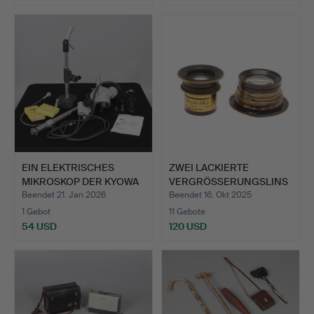
EIN ELEKTRISCHES
ZWEI LACKIERTE
MIKROSKOP DER KYOWA
VERGRÖSSERUNGSLINS
SDZ-S…
EN AUS ME…
Beendet 21. Jan 2026
Beendet 16. Okt 2025
1 Gebot
11 Gebote
54 USD
120 USD