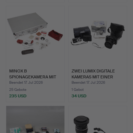
MINOX B
ZWEI LUMIX DIGITALE
SPIONAGEKAMERA MIT
KAMERAS MIT EINER
BELICHTUNGSMESS…
WEIT…
Beendet 17. Jul 2026
Beendet 17. Jul 2026
25 Gebote
1 Gebot
235 USD
34 USD