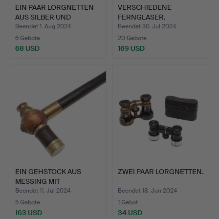
EIN PAAR LORGNETTEN
VERSCHIEDENE
AUS SILBER UND
FERNGLÄSER.
EMAILLE…
Beendet 1. Aug 2024
Beendet 30. Jul 2024
6 Gebote
20 Gebote
68 USD
169 USD
EIN GEHSTOCK AUS
ZWEI PAAR LORGNETTEN.
MESSING MIT
TELESKOPGRIFF.
Beendet 11. Jul 2024
Beendet 18. Jun 2024
5 Gebote
1 Gebot
163 USD
34 USD