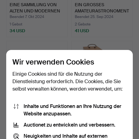
EINE SAMMLUNG VON
EIN GROSSES
ALTEN UND MODERNEN
AMATEURASTRONOMENT
KAMER…
ELESKOP.
Beendet 7. Okt 2024
Beendet 25. Sep 2024
1 Gebot
2 Gebote
34 USD
41 USD
Wir verwenden Cookies
Einige Cookies sind für die Nutzung der
Dienstleistung erforderlich. Die Cookies, die Sie
selbst verwalten können, werden verwendet, um:
Inhalte und Funktionen an Ihre Nutzung der
EIN PAAR MILITÄRISCHES
EIN VINTAGE-GEHÄUSE-
Website anzupassen.
FELDFERNGLAS MIT GE…
MIKROSKOP.
Beendet 15. Sep 2024
Beendet 9. Sep 2024
Auctionet zu entwickeln und verbessern.
1 Gebot
1 Gebot
34 USD
34 USD
Neuigkeiten und Inhalte auf externen