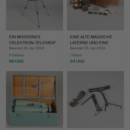
EIN MODERNES
EINE ALTE MAGISCHE
CELESTRON-TELESKOP
LATERNE UND EINE
AUF STATIV.
MENGE …
Beendet 24. Apr 2024
Beendet 23. Apr 2024
5 Gebote
1 Gebot
88 USD
34 USD