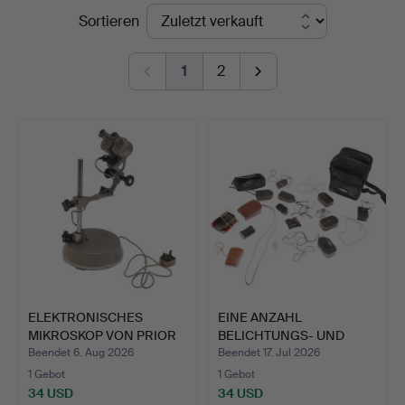
Endpreise
Sortieren
Auctioneers
1
2
ELEKTRONISCHES
EINE ANZAHL
MIKROSKOP VON PRIOR
BELICHTUNGS- UND
OF ENGL…
BELICHTUNGSME…
Beendet 6. Aug 2026
Beendet 17. Jul 2026
1 Gebot
1 Gebot
34 USD
34 USD