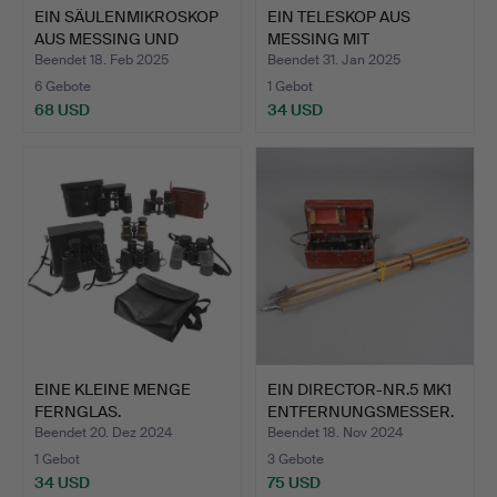
EIN SÄULENMIKROSKOP
EIN TELESKOP AUS
AUS MESSING UND
MESSING MIT
JAPAN …
LEDERGEHÄUSE …
Beendet 18. Feb 2025
Beendet 31. Jan 2025
6 Gebote
1 Gebot
68 USD
34 USD
EINE KLEINE MENGE
EIN DIRECTOR-NR.5 MK1
FERNGLAS.
ENTFERNUNGSMESSER.
Beendet 20. Dez 2024
Beendet 18. Nov 2024
1 Gebot
3 Gebote
34 USD
75 USD