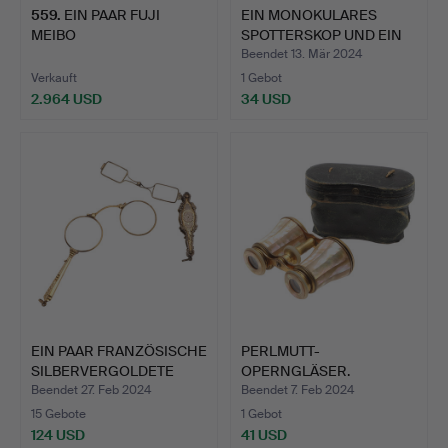
559
.
EIN PAAR FUJI
EIN MONOKULARES
MEIBO
SPOTTERSKOP UND EIN
MARINEFERNGLÄSER MIT
ANDERE…
Beendet 13. Mär 2024
S…
Verkauft
1 Gebot
2.964 USD
34 USD
EIN PAAR FRANZÖSISCHE
PERLMUTT-
SILBERVERGOLDETE
OPERNGLÄSER.
LOR…
Beendet 27. Feb 2024
Beendet 7. Feb 2024
15 Gebote
1 Gebot
124 USD
41 USD