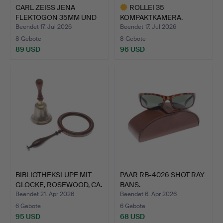
CARL ZEISS JENA
ROLLEI 35
FLEKTOGON 35MM UND
KOMPAKTKAMERA.
EIN PEN…
Beendet 17. Jul 2026
Beendet 17. Jul 2026
8 Gebote
8 Gebote
89 USD
96 USD
Ausgewähltes
Objekt
BIBLIOTHEKSLUPE MIT
PAAR RB-4026 SHOT RAY
GLOCKE, ROSEWOOD, CA.
BANS.
…
Beendet 21. Apr 2026
Beendet 6. Apr 2026
6 Gebote
6 Gebote
95 USD
68 USD