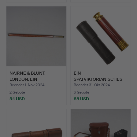
NAIRNE & BLUNT,
EIN
LONDON. EIN
SPÄTVIKTORIANISCHES
GEORGISCHES EI…
ODER EDWARDIANISCH…
Beendet 1. Nov 2024
Beendet 31. Okt 2024
2 Gebote
6 Gebote
54 USD
68 USD