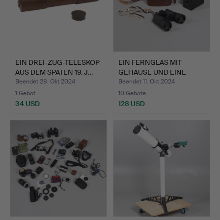
EIN DREI-ZUG-TELESKOP
EIN FERNGLAS MIT
AUS DEM SPÄTEN 19. J…
GEHÄUSE UND EINE
VINTAGE-…
Beendet 28. Okt 2024
Beendet 11. Okt 2024
1 Gebot
10 Gebote
34 USD
128 USD