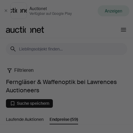
Auctionet
Anzeigen
Schließen
Verfügbar auf Google Play
Auctionet.com
Filtrieren
Ferngläser
Ferngläser & Waffenoptik bei Lawrences
&
Auctioneers
Waffenoptik
Suche speichern
bei
Laufende Auktionen
Endpreise
(59)
Lawrences