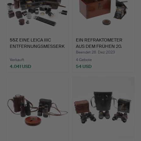
557
.
EINE LEICA IIIC
EIN REFRAKTOMETER
ENTFERNUNGSMESSERK
AUS DEM FRÜHEN 20.
AMERA, O…
JAHRH…
Beendet 26. Dez 2023
Verkauft
4 Gebote
4.041 USD
54 USD