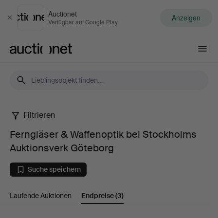
Auctionet
Anzeigen
Schließen
Verfügbar auf Google Play
Auctionet.com
Filtrieren
Ferngläser
Ferngläser & Waffenoptik bei Stockholms
&
Auktionsverk Göteborg
Waffenoptik
Suche speichern
bei
Laufende Auktionen
Endpreise
(3)
Stockholms