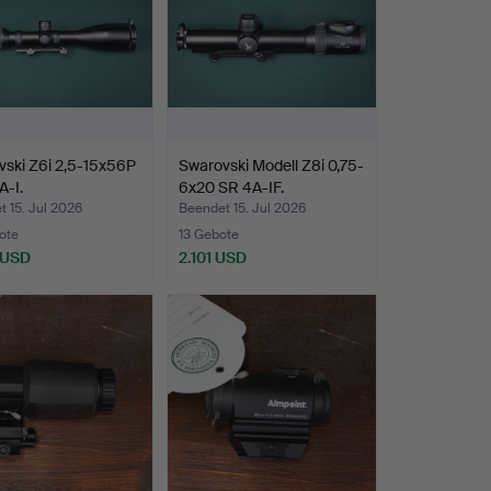
ski Z6i 2,5-15x56P
Swarovski Modell Z8i 0,75-
A-I.
6x20 SR 4A-IF.
 15. Jul 2026
Beendet 15. Jul 2026
ote
13 Gebote
 USD
2.101 USD