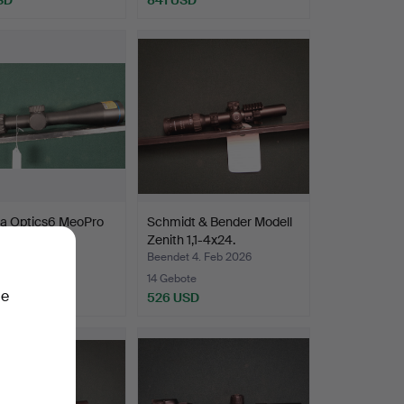
a Optics6 MeoPro
Schmidt & Bender Modell
5x44 RD SFP.
Zenith 1,1-4x24.
t 18. Feb 2026
Beendet 4. Feb 2026
te
14 Gebote
ie
USD
526 USD