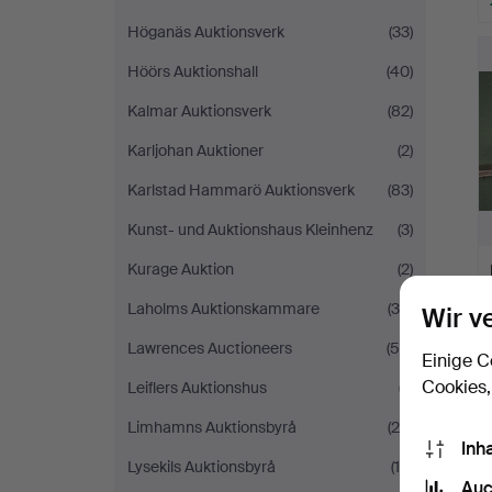
Höganäs Auktionsverk
(33)
Höörs Auktionshall
(40)
Kalmar Auktionsverk
(82)
Karljohan Auktioner
(2)
Karlstad Hammarö Auktionsverk
(83)
Kunst- und Auktionshaus Kleinhenz
(3)
Kurage Auktion
(2)
Laholms Auktionskammare
(39)
Wir v
Lawrences Auctioneers
(59)
Einige C
Cookies,
Leiflers Auktionshus
(7)
Limhamns Auktionsbyrå
(26)
Inh
Lysekils Auktionsbyrå
(15)
Auc