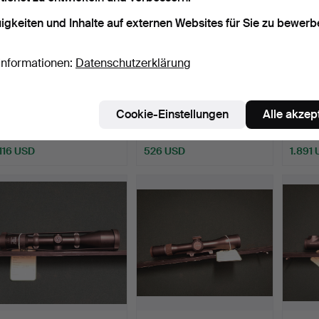
igkeiten und Inhalte auf externen Websites für Sie zu bewerb
Informationen:
Datenschutzerklärung
Burris Fullfield E1 3-9x40
Eotech EXPS-30.
Zeiss 
inkl. 11 mm Mon…
inkl. 
Cookie-Einstellungen
Alle akzep
Beendet 4. Feb 2026
Beendet 4. Feb 2026
Beende
7 Gebote
8 Gebote
16 Geb
116 USD
526 USD
1.891