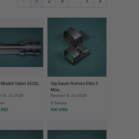
1
2
3
…
7
 Modell Talion XG35.
Sig Sauer Romeo Elite 3
Moa.
 15. Jul 2026
Beendet 15. Jul 2026
ote
8 Gebote
 USD
106 USD