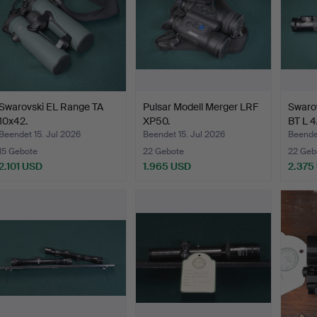
Swarovski EL Range TA
Pulsar Modell Merger LRF
Swarov
10x42.
XP50.
BT L 4
Beendet 15. Jul 2026
Beendet 15. Jul 2026
Beendet
15 Gebote
22 Gebote
22 Geb
2.101 USD
1.965 USD
2.375