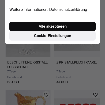
47 USD
47 USD
Weitere Informationen:
Datenschutzerklärung
Alle akzeptieren
Cookie-Einstellungen
BESCHLIFFENE KRISTALL
2 KRISTALLKELCH PAARE.
FUSSSCHALE.
7 Tage
7 Tage
Schätzwert
Schätzwert
58 USD
47 USD