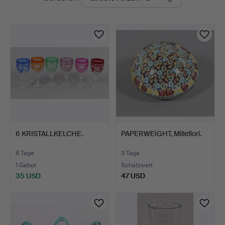
Auktionen
6 KRISTALLKELCHE.
PAPERWEIGHT, Millefiori.
6 Tage
3 Tage
1 Gebot
Schätzwert
35 USD
47 USD