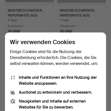
BRIEFBESCHWERER,
BRIEFBESCHWERER,
PAPERWHITE AUS
PAPERWHITE AUS
MURANO.
MURANO.
5 Tage
3 Tage
Schätzwert
Schätzwert
35 USD
35 USD
Wir verwenden Cookies
Einige Cookies sind für die Nutzung der
Dienstleistung erforderlich. Die Cookies, die Sie
selbst verwalten können, werden verwendet, um:
Inhalte und Funktionen an Ihre Nutzung der
Website anzupassen.
Auctionet zu entwickeln und verbessern.
2 SCHENKKRÜGE UM
VINTAGE FLOWER ART
1900.
PAPERWEIGHT.
Neuigkeiten und Inhalte auf externen
6 Tage
6 Tage
Websites für Sie zu bewerben.
Schätzwert
Schätzwert