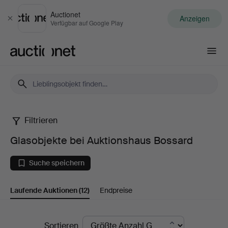
Auctionet
Anzeigen
Schließen
Verfügbar auf Google Play
Auctionet.com
Filtrieren
Glasobjekte
Glasobjekte bei Auktionshaus Bossard
bei
Suche speichern
Auktionshaus
Laufende Auktionen
(12)
Endpreise
Bossard
Laufende
Sortieren