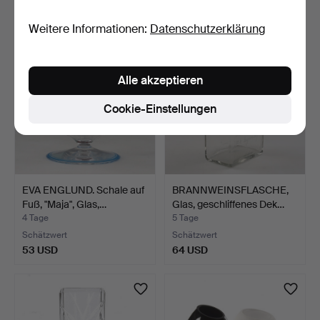
53 USD
64 USD
Weitere Informationen:
Datenschutzerklärung
Alle akzeptieren
Cookie-Einstellungen
EVA ENGLUND. Schale auf
BRANNWEINSFLASCHE,
Fuß, "Maja", Glas,…
Glas, geschliffenes Dek…
4 Tage
5 Tage
Schätzwert
Schätzwert
53 USD
64 USD