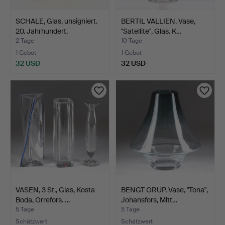
SCHALE, Glas, unsigniert.
BERTIL VALLIEN. Vase,
20. Jahrhundert.
"Satellite", Glas. K…
2 Tage
10 Tage
1 Gebot
1 Gebot
32 USD
32 USD
VASEN, 3 St., Glas, Kosta
BENGT ORUP. Vase, "Tona",
Boda, Orrefors. …
Johansfors, Mitt…
5 Tage
5 Tage
Schätzwert
Schätzwert