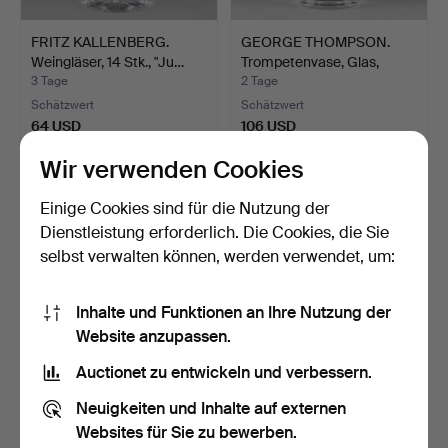
FRITZ KALLENBERG.
GEORGE THOMPSON.
Weingläser, 14 Stk., "Ju…
Trompetenvase, Glas,
Steu…
3 Tage
2 Tage
Schätzwert
Schätzwert
64 USD
106 USD
Wir verwenden Cookies
Einige Cookies sind für die Nutzung der
Dienstleistung erforderlich. Die Cookies, die Sie
selbst verwalten können, werden verwendet, um:
Inhalte und Funktionen an Ihre Nutzung der
Website anzupassen.
Auctionet zu entwickeln und verbessern.
SERVISGLAS, 20 Teile,
BRITTEN PÅÅG. "Apple",
rautengeschliffenes …
Glas, gestempelt St…
Neuigkeiten und Inhalte auf externen
3 Tage
4 Tage
Websites für Sie zu bewerben.
Schätzwert
Schätzwert