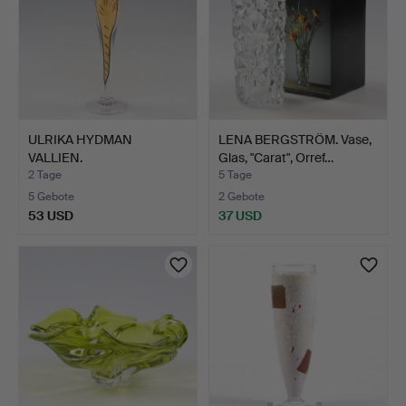
ULRIKA HYDMAN
LENA BERGSTRÖM. Vase,
VALLIEN.
Glas, "Carat", Orref…
Champagnergläser, "…
2 Tage
5 Tage
5 Gebote
2 Gebote
53 USD
37 USD