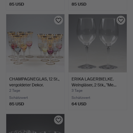
85 USD
85 USD
CHAMPAGNEGLAS, 12 St.,
ERIKA LAGERBIELKE.
vergoldeter Dekor.
Weingläser, 2 Stk., "Me…
2 Tage
3 Tage
Schätzwert
Schätzwert
85 USD
64 USD