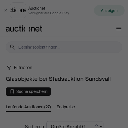
Auctionet
Anzeigen
Schließen
Verfügbar auf Google Play
Auctionet.com
Filtrieren
Glasobjekte
Glasobjekte bei Stadsauktion Sundsvall
bei
Suche speichern
Stadsauktion
Laufende Auktionen
(27)
Endpreise
Sundsvall
Laufende
Sortieren