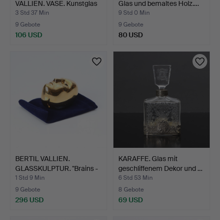
VALLIEN. VASE. Kunstglas
Glas und bemaltes Holz.…
mit…
3 Std 37 Min
9 Std 0 Min
9 Gebote
9 Gebote
106 USD
80 USD
BERTIL VALLIEN.
KARAFFE. Glas mit
GLASSKULPTUR. "Brains -
geschliffenem Dekor und …
Ev…
1 Std 9 Min
6 Std 53 Min
9 Gebote
8 Gebote
296 USD
69 USD