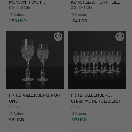
Mit geschliffenem …
KUNSTGLAS, FÜNF TEILE.
Früc…
6 Std 50 Min
3 Std 30 Min
14 Gebote
14 Gebote
350 USD
104 USD
FRITZ KALLENBERG, ROT-
FRITZ KALLENBERG,
UND
CHAMPAGNERGLÄSER, 11
WEISSWEINGLÄSER…
STÜ…
7 Tage
7 Tage
13 Gebote
13 Gebote
96 USD
317 USD