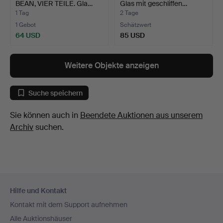
BEAN, VIER TEILE. Gla…
Glas mit geschliffen…
1 Tag
2 Tage
1 Gebot
Schätzwert
64 USD
85 USD
Weitere Objekte anzeigen
Suche speichern
Sie können auch in
Beendete Auktionen aus unserem
Archiv
suchen.
Fußzeilen-
Hilfe und Kontakt
Navigation
Kontakt mit dem Support aufnehmen
Alle Auktionshäuser