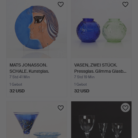
MATS JONASSON.
VASEN, ZWEI STÜCK.
SCHALE. Kunstglas.
Pressglas. Glimma Glasb…
Ägyptisi…
7 Std 41 Min
7 Std 19 Min
1 Gebot
1 Gebot
32 USD
32 USD