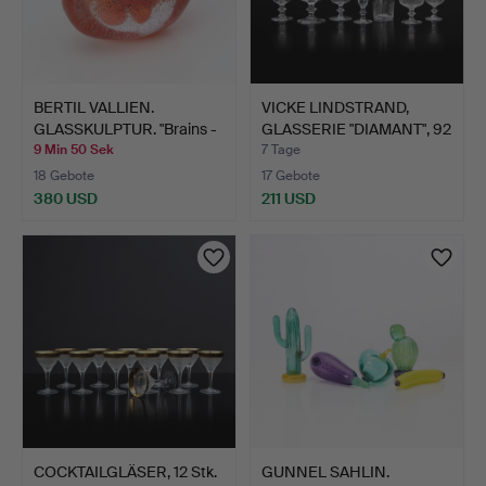
BERTIL VALLIEN.
VICKE LINDSTRAND,
GLASSKULPTUR. "Brains -
GLASSERIE "DIAMANT", 92
Go…
…
9 Min 50 Sek
7 Tage
18 Gebote
17 Gebote
380 USD
211 USD
COCKTAILGLÄSER, 12 Stk.
GUNNEL SAHLIN.