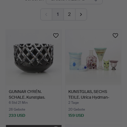
Auktionen
1
2
GUNNAR CYRÉN.
KUNSTGLAS, SECHS
SCHALE. Kunstglas.
TEILE. Ulrica Hydman-
"Sofiero …
Vall…
6 Std 21 Min
2 Tage
26 Gebote
20 Gebote
233 USD
159 USD