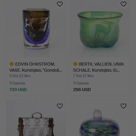
EDVIN ÖHRSTRÖM.
BERTIL VALLIEN. UNIK
VASE. Kunstglas. "Gondolj…
SCHALE. Kunstglas. Si…
5 Std 22 Min
7 Std 27 Min
11 Gebote
11 Gebote
739 USD
296 USD
Ausgewähltes
Ausgewähltes
Objekt
Objekt