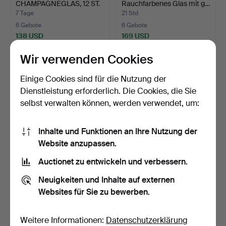
CHAMPAGNEGLAS, 12 ST.
Rauchfarbenes Glas mit g…
"Optic…
7 Tage
21 Std
6 Gebote
6 Gebote
138 USD
169 USD
Wir verwenden Cookies
Einige Cookies sind für die Nutzung der
Dienstleistung erforderlich. Die Cookies, die Sie
selbst verwalten können, werden verwendet, um:
Inhalte und Funktionen an Ihre Nutzung der
Website anzupassen.
Auctionet zu entwickeln und verbessern.
GUNNAR CYRÉN.
GUNNEL SAHLIN. VASE.
CHAMPAGNEGLÄSER,
Kunstglas. Kosta Boda…
Neuigkeiten und Inhalte auf externen
NEUN STÜCK …
4 Tage
58 Min
Websites für Sie zu bewerben.
5 Gebote
5 Gebote
49 USD
53 USD
Weitere Informationen:
Datenschutzerklärung