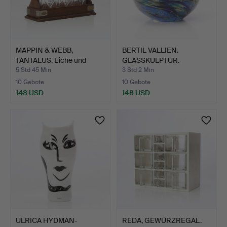
MAPPIN & WEBB,
BERTIL VALLIEN.
TANTALUS. Eiche und
GLASSKULPTUR.
verchro…
Kunstglas. "…
5 Std 45 Min
3 Std 2 Min
10 Gebote
10 Gebote
148 USD
148 USD
ULRICA HYDMAN-
REDA, GEWÜRZREGAL.