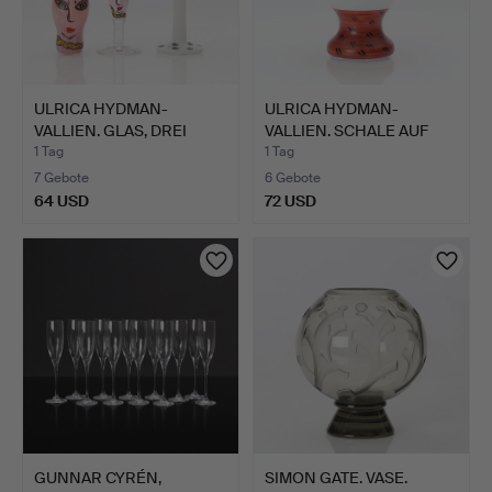
ULRICA HYDMAN-
ULRICA HYDMAN-
VALLIEN. GLAS, DREI
VALLIEN. SCHALE AUF
TEILE. M…
FUSS. Ku…
1 Tag
1 Tag
7 Gebote
6 Gebote
64 USD
72 USD
GUNNAR CYRÉN,
SIMON GATE. VASE.