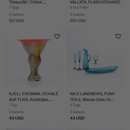
"Deauville", Cristal …
VALLIEN. FLASCHENVASE.
Kunst…
7 Tage
5 Std 11 Min
4 Gebote
3 Gebote
127 USD
159 USD
KJELL ENGMAN. SCHALE
NILS LANDBERG, FÜNF
AUF FUSS. Kunstglas. …
TEILE. Blaues Glas, Or…
1 Tag
5 Tage
3 Gebote
3 Gebote
43 USD
43 USD