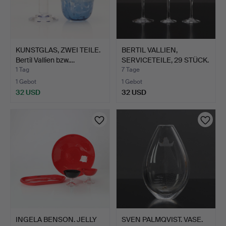
KUNSTGLAS, ZWEI TEILE.
BERTIL VALLIEN,
Bertil Vallien bzw.…
SERVICETEILE, 29 STÜCK.
Ko…
1 Tag
7 Tage
1 Gebot
1 Gebot
32 USD
32 USD
INGELA BENSON. JELLY
SVEN PALMQVIST. VASE.