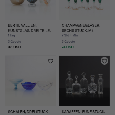
BERTIL VALLIEN.
CHAMPAGNEGLÄSER,
KUNSTGLAS, DREI TEILE.
SECHS STÜCK. Mit
Bod…
vergolde…
1 Tag
7 Std 4 Min
3 Gebote
3 Gebote
43 USD
74 USD
SCHALEN, DREI STÜCK
KARAFFEN, FÜNF STÜCK.