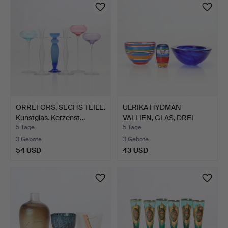
ORREFORS, SECHS TEILE.
ULRIKA HYDMAN
Kunstglas. Kerzenst…
VALLIEN, GLAS, DREI
TEILE. "…
5 Tage
5 Tage
3 Gebote
3 Gebote
54 USD
43 USD