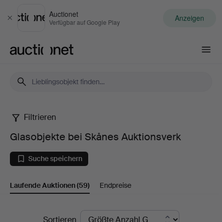
Auctionet
Anzeigen
Schließen
Verfügbar auf Google Play
Auctionet.com
Filtrieren
Glasobjekte
Glasobjekte bei Skånes Auktionsverk
bei
Suche speichern
Skånes
Laufende Auktionen
(59)
Endpreise
Auktionsverk
Laufende
Sortieren