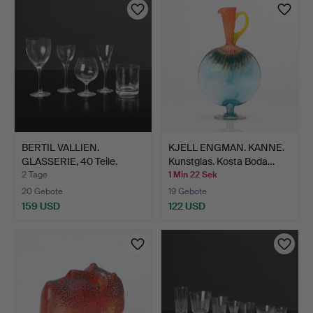
BERTIL VALLIEN.
KJELL ENGMAN. KANNE.
GLASSERIE, 40 Teile.
Kunstglas. Kosta Boda…
"Chat…
2 Tage
1 Min 22 Sek
20 Gebote
19 Gebote
159 USD
122 USD