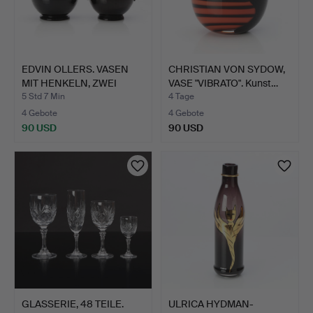
EDVIN OLLERS. VASEN
CHRISTIAN VON SYDOW,
MIT HENKELN, ZWEI
VASE "VIBRATO". Kunst…
STÜC…
5 Std 7 Min
4 Tage
4 Gebote
4 Gebote
90 USD
90 USD
GLASSERIE, 48 TEILE.
ULRICA HYDMAN-