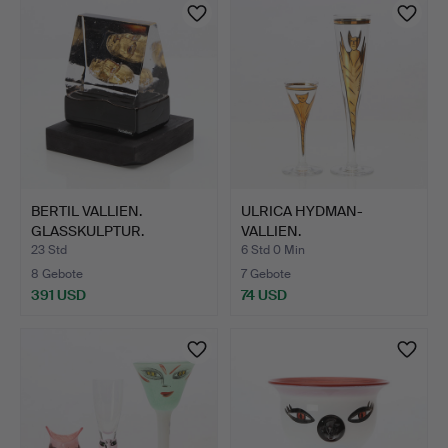
BERTIL VALLIEN.
ULRICA HYDMAN-
GLASSKULPTUR.
VALLIEN.
Konstglas au…
CHAMPAGNEGLÄSER
23 Std
6 Std 0 Min
UND…
8 Gebote
7 Gebote
391 USD
74 USD