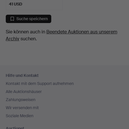
41 USD
Suche speichern
Sie können auch in
Beendete Auktionen aus unserem
Archiv
suchen.
Fußzeilen-
Hilfe und Kontakt
Navigation
Kontakt mit dem Support aufnehmen
Alle Auktionshäuser
Zahlungsweisen
Wir versenden mit
Soziale Medien
Auctionet