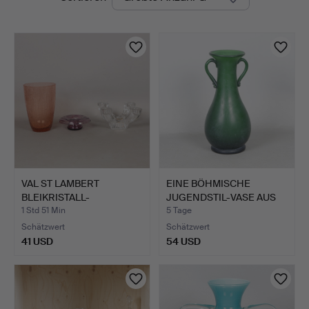
Auktionen
VAL ST LAMBERT
EINE BÖHMISCHE
BLEIKRISTALL-
JUGENDSTIL-VASE AUS
TISCHKANDELABE…
SATINIE…
1 Std 51 Min
5 Tage
Schätzwert
Schätzwert
41 USD
54 USD