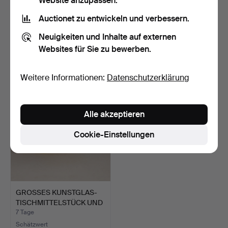
Website anzupassen.
Auctionet zu entwickeln und verbessern.
DREI KUNSTGLASVASEN
SAMMLUNG VON
(3).
KUNSTGLASVASEN UND
Neuigkeiten und Inhalte auf externen
SCHALEN (7…
5 Tage
5 Tage
Websites für Sie zu bewerben.
Schätzwert
Schätzwert
41 USD
41 USD
Weitere Informationen:
Datenschutzerklärung
Alle akzeptieren
Cookie-Einstellungen
GROSSES KUNSTGLAS-
TISCHMITTELSTÜCK UND
VAS…
7 Tage
Schätzwert