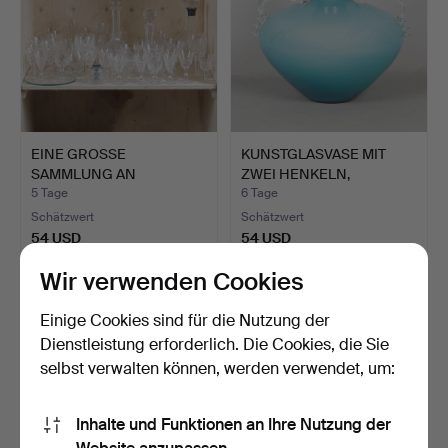
EINE GROSSE
KUNSTGLASVASE MIT
SAMMLUNG AN
ZWEI HENKELN,
GESCHLIFFENEM GLAS…
WAHRSCHEIN…
5 Tage
6 Tage
Schätzwert
Schätzwert
54 USD
54 USD
Wir verwenden Cookies
Einige Cookies sind für die Nutzung der
Dienstleistung erforderlich. Die Cookies, die Sie
selbst verwalten können, werden verwendet, um:
Inhalte und Funktionen an Ihre Nutzung der