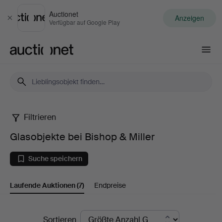
Auctionet
Anzeigen
Schließen
Verfügbar auf Google Play
Auctionet.com
Filtrieren
Glasobjekte
Glasobjekte bei Bishop & Miller
bei
Suche speichern
Bishop
Laufende Auktionen
(7)
Endpreise
&
Miller
Laufende
Sortieren