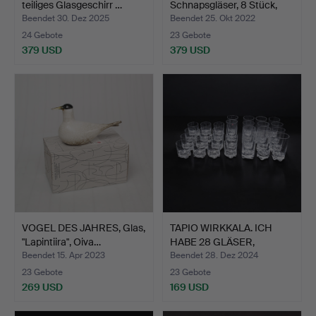
teiliges Glasgeschirr …
Schnapsgläser, 8 Stück,
"Clo…
Beendet 30. Dez 2025
Beendet 25. Okt 2022
24 Gebote
23 Gebote
379 USD
379 USD
VOGEL DES JAHRES, Glas,
TAPIO WIRKKALA. ICH
"Lapintiira", Oiva…
HABE 28 GLÄSER,
GAISSA.
Beendet 15. Apr 2023
Beendet 28. Dez 2024
23 Gebote
23 Gebote
269 USD
169 USD