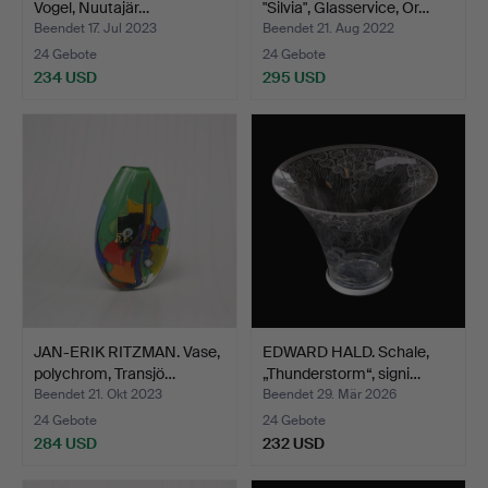
Vogel, Nuutajär…
"Silvia", Glasservice, Or…
Beendet 17. Jul 2023
Beendet 21. Aug 2022
24 Gebote
24 Gebote
234 USD
295 USD
JAN-ERIK RITZMAN. Vase,
EDWARD HALD. Schale,
polychrom, Transjö…
„Thunderstorm“, signi…
Beendet 21. Okt 2023
Beendet 29. Mär 2026
24 Gebote
24 Gebote
284 USD
232 USD