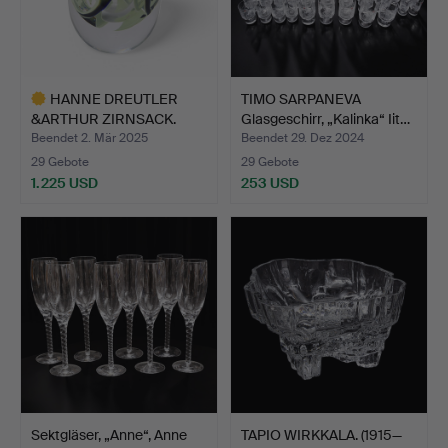
HANNE DREUTLER
TIMO SARPANEVA
&ARTHUR ZIRNSACK.
Glasgeschirr, „Kalinka“ Iit…
Goldgraal…
Beendet 2. Mär 2025
Beendet 29. Dez 2024
29 Gebote
29 Gebote
1.225 USD
253 USD
Ausgewähltes
Objekt
Sektgläser, „Anne“, Anne
TAPIO WIRKKALA. (1915—