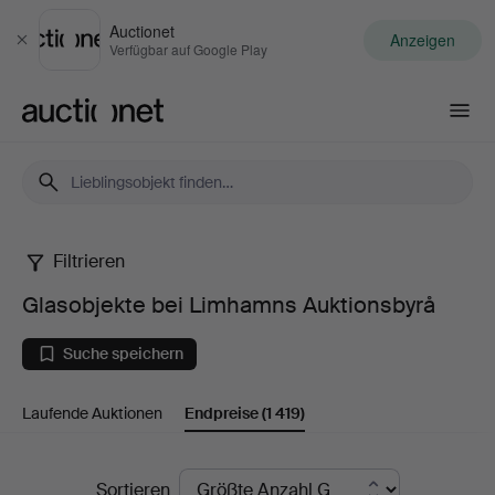
Auctionet
Anzeigen
Schließen
Verfügbar auf Google Play
Auctionet.com
Filtrieren
Glasobjekte
Glasobjekte bei Limhamns Auktionsbyrå
bei
Suche speichern
Limhamns
Laufende Auktionen
Endpreise
(1 419)
Auktionsbyrå
Endpreise
Sortieren