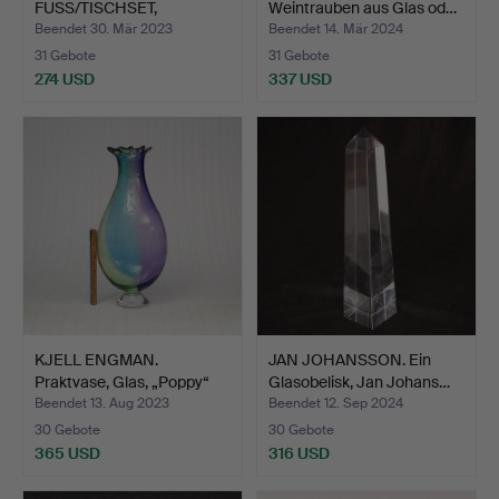
FUSS/TISCHSET,
Weintrauben aus Glas od…
Glas/Metall, g…
Beendet 30. Mär 2023
Beendet 14. Mär 2024
31 Gebote
31 Gebote
274 USD
337 USD
KJELL ENGMAN.
JAN JOHANSSON. Ein
Praktvase, Glas, „Poppy“
Glasobelisk, Jan Johans…
sig…
Beendet 13. Aug 2023
Beendet 12. Sep 2024
30 Gebote
30 Gebote
365 USD
316 USD