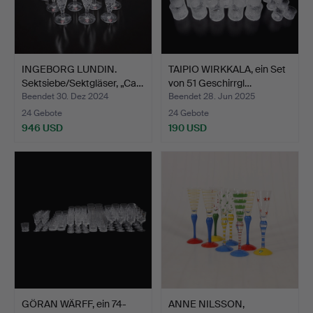
INGEBORG LUNDIN.
TAIPIO WIRKKALA, ein Set
Sektsiebe/Sektgläser, „Ca…
von 51 Geschirrgl…
Beendet 30. Dez 2024
Beendet 28. Jun 2025
24 Gebote
24 Gebote
946 USD
190 USD
GÖRAN WÄRFF, ein 74-
ANNE NILSSON,