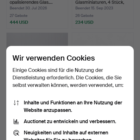
opalisierendes Glas.…
Glasminiaturen, 4 Stück,
St…
Beendet 30. Jul 2026
Beendet 15. Sep 2023
27 Gebote
26 Gebote
444 USD
234 USD
Wir verwenden Cookies
Einige Cookies sind für die Nutzung der
Dienstleistung erforderlich. Die Cookies, die Sie
selbst verwalten können, werden verwendet, um:
CHAMPAGNERGLAS,
TASCHENTUCH, Glas,
Inhalte und Funktionen an Ihre Nutzung der
Bergdala, 14 Stück.
plissierter Rand, signi…
Website anzupassen.
Beendet 18. Aug 2022
Beendet 21. Sep 2025
26 Gebote
26 Gebote
Auctionet zu entwickeln und verbessern.
179 USD
196 USD
Neuigkeiten und Inhalte auf externen