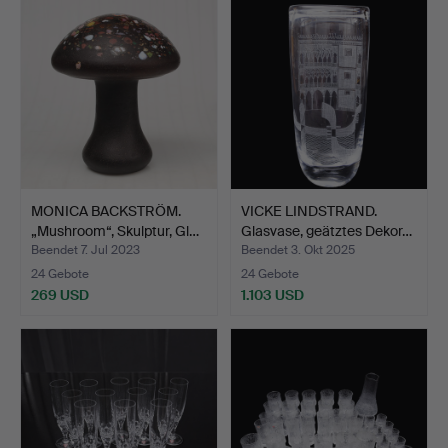
MONICA BACKSTRÖM.
VICKE LINDSTRAND.
„Mushroom“, Skulptur, Gl…
Glasvase, geätztes Dekor…
Beendet 7. Jul 2023
Beendet 3. Okt 2025
24 Gebote
24 Gebote
269 USD
1.103 USD