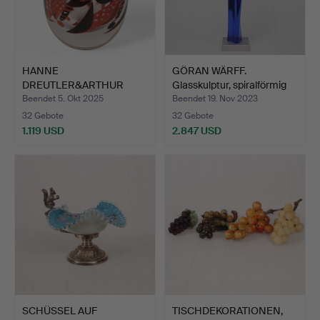
HANNE
GÖRAN WÄRFF.
DREUTLER&ARTHUR
Glasskulptur, spiralförmig
ZIRNSACK. GLASSKULPT…
ge…
Beendet 5. Okt 2025
Beendet 19. Nov 2023
32 Gebote
32 Gebote
1.119 USD
2.847 USD
SCHÜSSEL AUF
TISCHDEKORATIONEN,