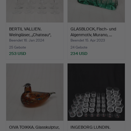
BERTIL VALLIEN.
GLASBLOCK, Fisch- und
Weingläser, „Chateau“,
Algenmotiv, Murano, …
Kos…
Beendet 16. Jan 2024
Beendet 15. Apr 2023
25 Gebote
24 Gebote
253 USD
234 USD
OIVA TOIKKA. Glasskulptur,
INGEBORG LUNDIN.