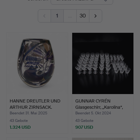
1
…
30
HANNE DREUTLER UND
GUNNAR CYRÉN
ARTHUR ZIRNSACK.
Glasgeschirr, „Karolina“,
Goldgr…
Orr…
Beendet 31. Mai 2025
Beendet 5. Okt 2024
43 Gebote
43 Gebote
1.324 USD
907 USD