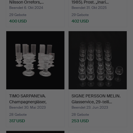
Nilsson Orrefors,…
1985). Prost. „Inari…
Beendet 6. Okt 2024
Beendet 31. Okt 2025
29 Gebote
29 Gebote
400 USD
402 USD
TIMO SARPANEVA.
SIGNE PERSSON MELIN.
Champagnergläser,
Glasservice, 29-teili…
„Senator…
Beendet 30. Mai 2023
Beendet 23. Jun 2023
28 Gebote
28 Gebote
317 USD
253 USD