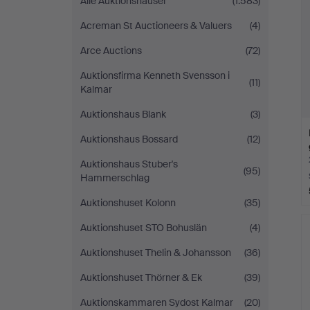
Alle Auktionshäuser
(1.583)
Acreman St Auctioneers & Valuers
(4)
Arce Auctions
(72)
Auktionsfirma Kenneth Svensson i
(11)
Kalmar
Auktionshaus Blank
(3)
Auktionshaus Bossard
(12)
Auktionshaus Stuber's
(95)
Hammerschlag
Auktionshuset Kolonn
(35)
Auktionshuset STO Bohuslän
(4)
Auktionshuset Thelin & Johansson
(36)
Auktionshuset Thörner & Ek
(39)
Auktionskammaren Sydost Kalmar
(20)