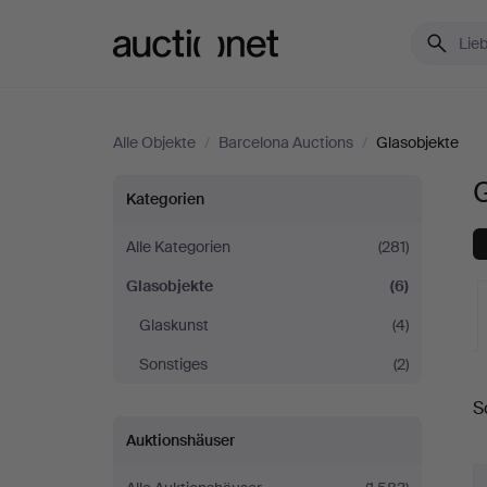
Auctionet.com
Alle Objekte
/
Barcelona Auctions
/
Glasobjekte
G
Glasobjekte
Kategorien
bei
Alle Kategorien
(281)
Glasobjekte
(6)
Barcelona
Glaskunst
(4)
Auctions
Sonstiges
(2)
L
S
A
Auktionshäuser