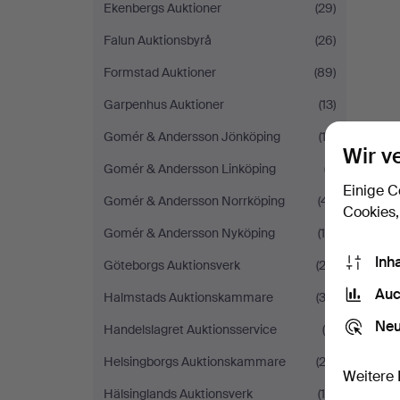
Ekenbergs Auktioner
(29)
Falun Auktionsbyrå
(26)
Formstad Auktioner
(89)
Garpenhus Auktioner
(13)
Gomér & Andersson Jönköping
(12)
Wir v
Gomér & Andersson Linköping
(7)
Einige C
Gomér & Andersson Norrköping
(41)
Cookies,
Gomér & Andersson Nyköping
(16)
Inh
Göteborgs Auktionsverk
(22)
Auc
Halmstads Auktionskammare
(33)
Neu
Handelslagret Auktionsservice
(4)
Helsingborgs Auktionskammare
(22)
Weitere 
Hälsinglands Auktionsverk
(10)