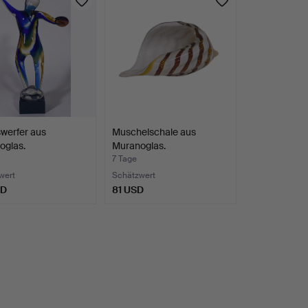
werfer aus
Muschelschale aus
oglas.
Muranoglas.
7 Tage
wert
Schätzwert
SD
81 USD