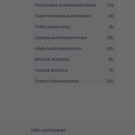
Stockholms Auktionsverk Sickla
(13)
Södermanlands Auktionsverk
(9)
TOKA Auktionshus
(8)
Uppsala Auktionskammare
(19)
Växjö Auktionskammare
(28)
Woxholt Auktioner
(6)
Young's Auctions
(7)
Örebro Stadsauktioner
(34)
Fußzeilen-
Hilfe und Kontakt
Navigation