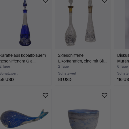
Karaffe aus kobaltblauem
2 geschliffene
Diskus
geschliffenem Gla…
Likörkaraffen, eine mit Sil…
Muran
2 Tage
2 Tage
6 Tage
Schätzwert
Schätzwert
Schätz
58 USD
81 USD
116 U