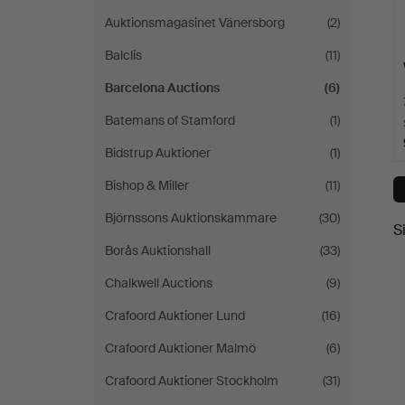
Auktionsmagasinet Vänersborg
(2)
Balclis
(11)
Barcelona Auctions
(6)
Batemans of Stamford
(1)
Bidstrup Auktioner
(1)
Bishop & Miller
(11)
Björnssons Auktionskammare
(30)
S
Borås Auktionshall
(33)
Chalkwell Auctions
(9)
Crafoord Auktioner Lund
(16)
Crafoord Auktioner Malmö
(6)
Crafoord Auktioner Stockholm
(31)