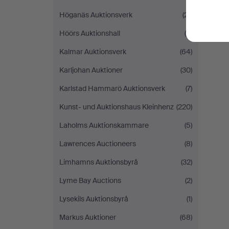
Höganäs Auktionsverk
(21)
Höörs Auktionshall
(8)
Kalmar Auktionsverk
(64)
Karljohan Auktioner
(30)
Karlstad Hammarö Auktionsverk
(7)
Kunst- und Auktionshaus Kleinhenz
(220)
Laholms Auktionskammare
(5)
Lawrences Auctioneers
(8)
Limhamns Auktionsbyrå
(32)
Lyme Bay Auctions
(2)
Lysekils Auktionsbyrå
(1)
Markus Auktioner
(68)