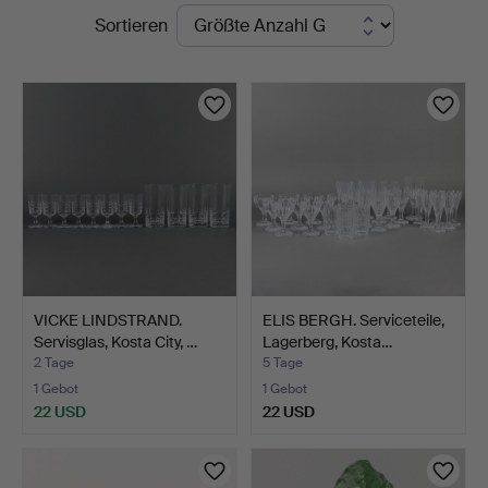
Laufende
Sortieren
Auktionen
VICKE LINDSTRAND.
ELIS BERGH. Serviceteile,
Servisglas, Kosta City, …
Lagerberg, Kosta…
2 Tage
5 Tage
1 Gebot
1 Gebot
22 USD
22 USD