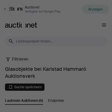
Auctionet
Anzeigen
Schließen
Verfügbar auf Google Play
Auctionet.com
Filtrieren
Glasobjekte
Glasobjekte bei Karlstad Hammarö
bei
Auktionsverk
Karlstad
Suche speichern
Hammarö
Laufende Auktionen
(6)
Endpreise
Auktionsverk