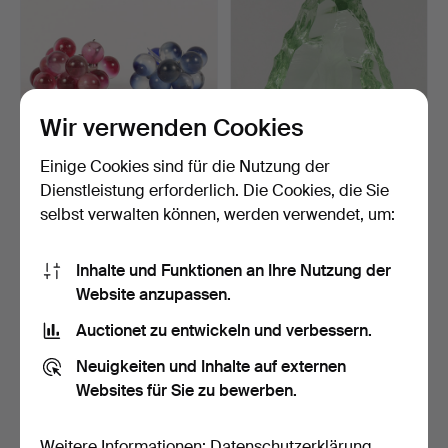
Wir verwenden Cookies
Einige Cookies sind für die Nutzung der
TISCHDEKORATIONEN 2
VICKE LINDSTRAND.
Dienstleistung erforderlich. Die Cookies, die Sie
Stück, Glas.
Glasblock, Kosta, signie…
selbst verwalten können, werden verwendet, um:
5 Tage
7 Tage
Schätzwert
Schätzwert
43 USD
64 USD
Inhalte und Funktionen an Ihre Nutzung der
Website anzupassen.
Auctionet zu entwickeln und verbessern.
Neuigkeiten und Inhalte auf externen
Websites für Sie zu bewerben.
Weitere Informationen:
Datenschutzerklärung