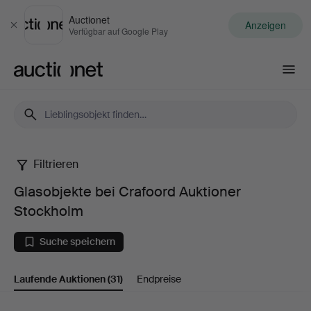
Auctionet
Anzeigen
Schließen
Verfügbar auf Google Play
Auctionet.com
Filtrieren
Glasobjekte
Glasobjekte bei Crafoord Auktioner
bei
Stockholm
Crafoord
Suche speichern
Auktioner
Laufende Auktionen
(31)
Endpreise
Stockholm