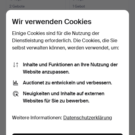
2 Gebote
1 Gebot
37 USD
32 USD
Wir verwenden Cookies
Einige Cookies sind für die Nutzung der
Dienstleistung erforderlich. Die Cookies, die Sie
selbst verwalten können, werden verwendet, um:
Inhalte und Funktionen an Ihre Nutzung der
Website anzupassen.
Auctionet zu entwickeln und verbessern.
FLAKONS / VASEN, 3 Stk.,
HANNE DREUTLER &
Neuigkeiten und Inhalte auf externen
Zanfirico-Technik…
ARTHUR ZIRNSACK.
Websites für Sie zu bewerben.
Skulptur…
19 Tage
19 Tage
1 Gebot
1 Gebot
32 USD
32 USD
Weitere Informationen:
Datenschutzerklärung