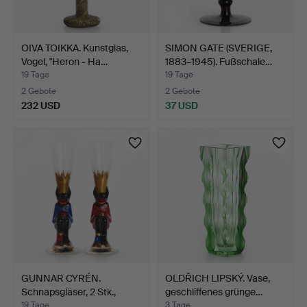
OIVA TOIKKA. Kunstglas,
SIMON GATE (SVERIGE,
Vogel, "Heron - Ha…
1883–1945). Fußschale…
19 Tage
19 Tage
2 Gebote
2 Gebote
232 USD
37 USD
GUNNAR CYRÉN.
OLDŘICH LIPSKÝ. Vase,
Schnapsgläser, 2 Stk.,
geschliffenes grünge…
"Djäv…
19 Tage
3 Tage