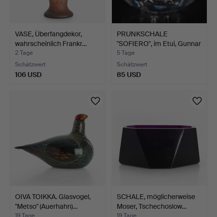
VASE, Überfangdekor,
PRUNKSCHALE
wahrscheinlich Frankr…
"SOFIERO", im Etui, Gunnar
Cyr…
2 Tage
5 Tage
Schätzwert
Schätzwert
106 USD
85 USD
OIVA TOIKKA. Glasvogel,
SCHALE, möglicherweise
"Metso" (Auerhahn)…
Moser, Tschechoslow…
19 Tage
19 Tage