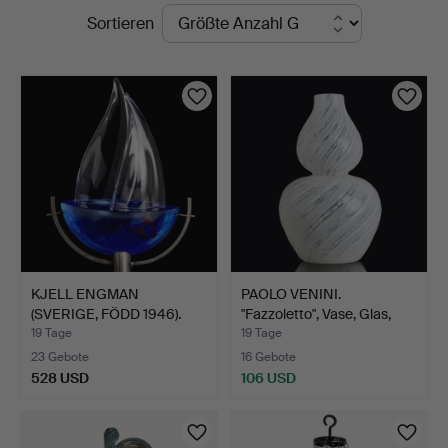
Laufende
Sortieren
Auktionen
KJELL ENGMAN
PAOLO VENINI.
(SVERIGE, FÖDD 1946).
"Fazzoletto", Vase, Glas,
Skulptu…
Ve…
19 Tage
19 Tage
23 Gebote
16 Gebote
528 USD
106 USD