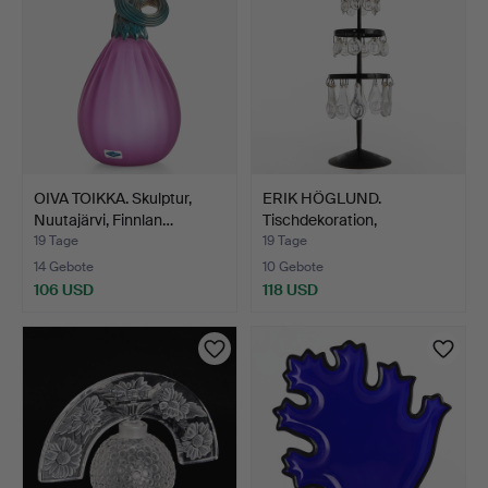
OIVA TOIKKA. Skulptur,
ERIK HÖGLUND.
Nuutajärvi, Finnlan…
Tischdekoration,
Schmiedeeis…
19 Tage
19 Tage
14 Gebote
10 Gebote
106 USD
118 USD