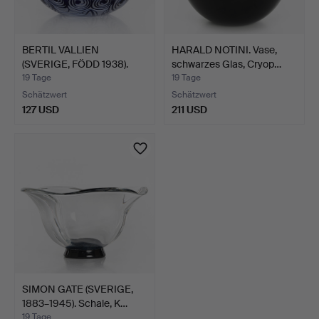
BERTIL VALLIEN
HARALD NOTINI. Vase,
(SVERIGE, FÖDD 1938).
schwarzes Glas, Cryop…
Schal…
19 Tage
19 Tage
Schätzwert
Schätzwert
127 USD
211 USD
SIMON GATE (SVERIGE,
1883–1945). Schale, K…
19 Tage