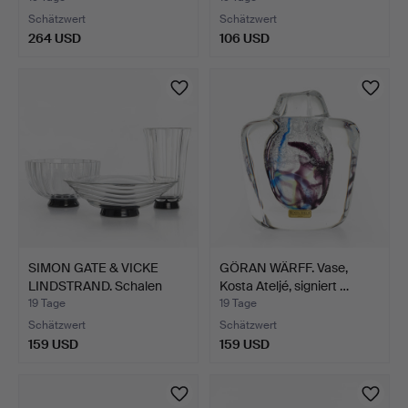
Schätzwert
Schätzwert
264 USD
106 USD
SIMON GATE & VICKE
GÖRAN WÄRFF. Vase,
LINDSTRAND. Schalen
Kosta Ateljé, signiert …
sow…
19 Tage
19 Tage
Schätzwert
Schätzwert
159 USD
159 USD