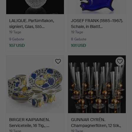
LALIQUE. Parfümflakon,
JOSEF FRANK (1885–1967).
signiert, Glas, Stö…
Schale, in Blattf…
19 Tage
19 Tage
9 Gebote
8 Gebote
107 USD
101 USD
BIRGER KAIPIAINEN.
GUNNAR CYRÉN.
Serviceteile, 16 Tlg., …
Champagnerflöten, 12 Stk.,
"…
19 Tage
19 Tage