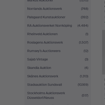
Markus Auktioner
(1.015)
Norrlands Auktionsverk
(748)
Palsgaard Kunstauktioner
(392)
RA Auktionsverket Norrköping
(4.484)
Rheinveld Auktionen
(1)
Roslagens Auktionsverk
(1.507)
Rumsey’s Auctioneers
(12)
Sajab Vintage
(3)
Skandia Auktion
(4)
Skånes Auktionsverk
(1.313)
Stadsauktion Sundsvall
(10.169)
Stockholms Auktionsverk
(517)
Düsseldorf/Neuss