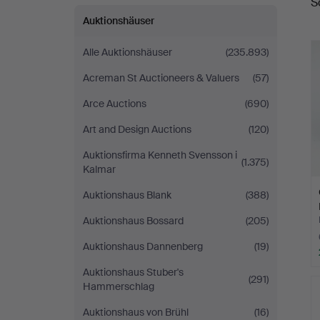
S
Auktionshäuser
Alle Auktionshäuser
(235.893)
Acreman St Auctioneers & Valuers
(57)
Arce Auctions
(690)
Art and Design Auctions
(120)
Auktionsfirma Kenneth Svensson i
(1.375)
Kalmar
Auktionshaus Blank
(388)
Auktionshaus Bossard
(205)
Auktionshaus Dannenberg
(19)
Auktionshaus Stuber's
(291)
Hammerschlag
Auktionshaus von Brühl
(16)