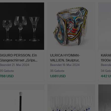
Ausgewähltes
Objekt
SIGURD PERSSON. Ein
ULRICA HYDMAN-
KARAF
Glasgeschirrset „Grips…
VALLIEN. Skulptur,
1900er
bemalter …
Beendet 21. Mai 2024
Beendet 19. Mai 2024
Beende
35 Gebote
35 Gebote
34 Geb
788 USD
1.681 USD
442 