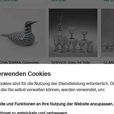
usgewähltes
bjekt
OIVA TOIKKA. Glasvogel,
SERVICE, Glas, 54 Teile,
GLASW
„Kaakkuri“, signie…
"20 Rut", Fritz K…
Stück,
erwenden Cookies
Beendet 31. Mär 2025
Beendet 21. Nov 2014
Beendet
39 Gebote
38 Gebote
38 Geb
ookies sind für die Nutzung der Dienstleistung erforderlich. D
409 USD
1.261 USD
895 
 die Sie selbst verwalten können, werden verwendet, um:
alte und Funktionen an Ihre Nutzung der Website anzupassen.
tionet zu entwickeln und verbessern.