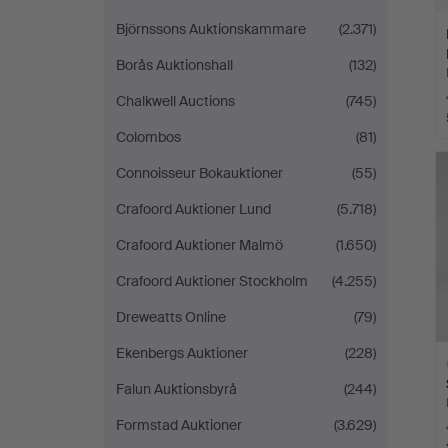
Björnssons Auktionskammare
(2.371)
Borås Auktionshall
(132)
Chalkwell Auctions
(745)
Colombos
(81)
Connoisseur Bokauktioner
(55)
Crafoord Auktioner Lund
(5.718)
Crafoord Auktioner Malmö
(1.650)
Crafoord Auktioner Stockholm
(4.255)
Dreweatts Online
(79)
Ekenbergs Auktioner
(228)
Falun Auktionsbyrå
(244)
Formstad Auktioner
(3.629)