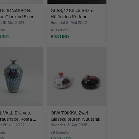
TS JONASSON.
GLAS, 12 Stück, letzte
ur, Glas und Eisen,
Hälfte des 19. Jahr…
t 19. Mai 2024
Beendet 8. Mai 2022
ote
40 Gebote
 USD
848 USD
hltes
L VALLIEN. Vas,
OIVA TOIKKA. Zwei
rausgabe, Kosta …
Glasskulpturen, Nuutajär…
t 28. Jul 2022
Beendet 15. Apr 2025
ote
39 Gebote
SD
1.023 USD