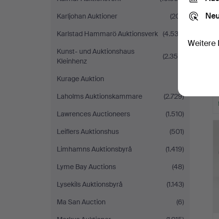
Neu
Karljohan Auktioner
(201)
Karlstad Hammarö Auktionsverk
(4.533)
Weitere 
Kunst- und Auktionshaus
(2.356)
Kleinhenz
Kurage Auktion
(1)
Laholms Auktionskammare
(2.729)
Lawrences Auctioneers
(1.510)
Leiflers Auktionshus
(501)
Limhamns Auktionsbyrå
(1.419)
Lyme Bay Auctions
(48)
Lysekils Auktionsbyrå
(1.143)
Ma San Auction
(6)