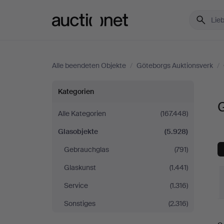
Auctionet.com
Alle beendeten Objekte
/
Göteborgs Auktionsverk
/
Glasobjekte
Kategorien
G
bei
Alle Kategorien
(167.448)
Glasobjekte
(5.928)
Göteborgs
Gebrauchglas
(791)
Auktionsverk
Glaskunst
(1.441)
Service
(1.316)
Sonstiges
(2.316)
E