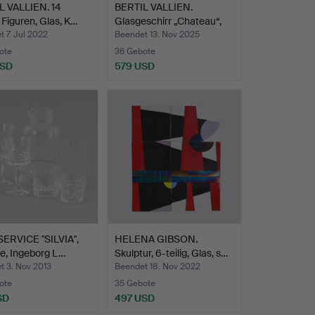
L VALLIEN. 14
BERTIL VALLIEN.
 Figuren, Glas, K…
Glasgeschirr „Chateau“,
36…
 7. Jul 2022
Beendet 13. Nov 2025
ote
36 Gebote
USD
579 USD
ERVICE "SILVIA",
HELENA GIBSON.
le, Ingeborg L…
Skulptur, 6-teilig, Glas, s…
t 3. Nov 2013
Beendet 18. Nov 2022
ote
35 Gebote
SD
497 USD