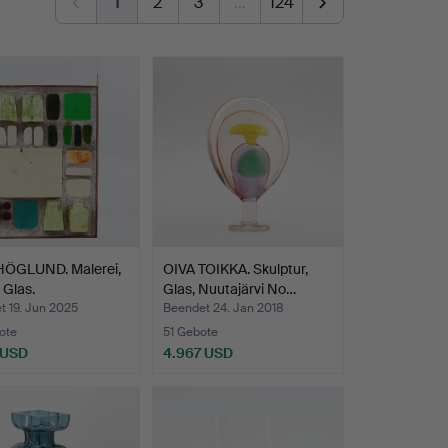
1
2
3
…
124
HÖGLUND. Malerei,
OIVA TOIKKA. Skulptur,
 Glas.
Glas, Nuutajärvi No…
t 19. Jun 2025
Beendet 24. Jan 2018
ote
51 Gebote
 USD
4.967 USD