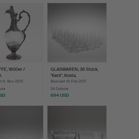
FE, 1800er /
GLASWAREN, 36 Stück,
.
"Kent", Kosta.
t 8. Nov 2013
Beendet 19. Feb 2017
ote
34 Gebote
USD
694 USD