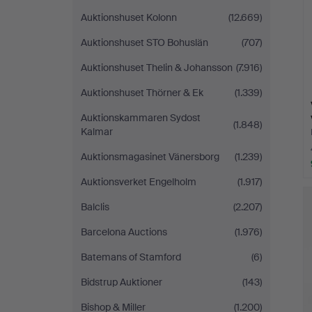
Auktionshuset Kolonn
(12.669)
Auktionshuset STO Bohuslän
(707)
Auktionshuset Thelin & Johansson
(7.916)
Auktionshuset Thörner & Ek
(1.339)
Auktionskammaren Sydost
(1.848)
Kalmar
Auktionsmagasinet Vänersborg
(1.239)
Auktionsverket Engelholm
(1.917)
Balclis
(2.207)
Barcelona Auctions
(1.976)
Batemans of Stamford
(6)
Bidstrup Auktioner
(143)
Bishop & Miller
(1.200)