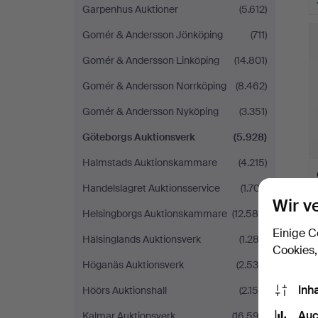
Garpenhus Auktioner
(5.612)
A
O
Gomér & Andersson Jönköping
(711)
Gomér & Andersson Linköping
(14.801)
Gomér & Andersson Norrköping
(8.462)
Gomér & Andersson Nyköping
(3.351)
Göteborgs Auktionsverk
(5.928)
Halmstads Auktionskammare
(4.215)
Handelslagret Auktionsservice
(1.707)
Wir v
Helsingborgs Auktionskammare
(12.586)
Einige C
Hälsinglands Auktionsverk
(1.282)
Cookies,
Höganäs Auktionsverk
(2.538)
Inh
Höörs Auktionshall
(2.159)
Auc
Kalmar Auktionsverk
(16.592)