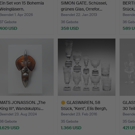
Ein Set von 15 Bohemia
SIMON GATE. Schüssel,
BERTI
Weingläsern.
grünes Glas, Orrefor…
Stück,
Beendet 1. Apr 2026
Beendet 22. Jan 2013
Beendet
37 Gebote
36 Gebote
36 Geb
400 USD
358 USD
589 
MATS JONASSON. „The
GLASWAREN, 58
GLASS
King III“, Wandskulptu…
Stück, "Kent", Elis Bergh,
30 Tei
K…
Beendet 23. Aug 2024
Beendet 23. Feb 2016
Beende
36 Gebote
35 Gebote
35 Geb
1.629 USD
1.366 USD
421 U