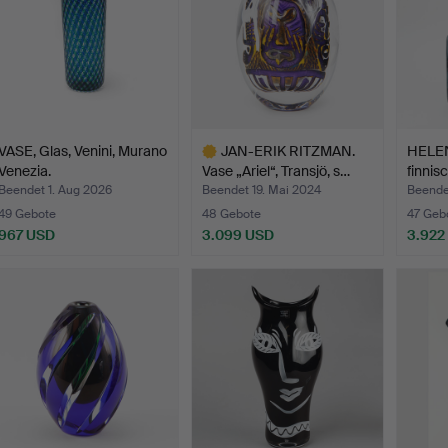
VASE, Glas, Venini, Murano
JAN-ERIK RITZMAN.
HELEN
Venezia.
Vase „Ariel“, Transjö, s…
finnisc
Beendet 1. Aug 2026
Beendet 19. Mai 2024
Beendet
49 Gebote
48 Gebote
47 Geb
967 USD
3.099 USD
3.922
Ausgewähltes
Objekt