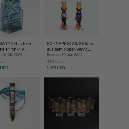
A TYNELL. Eine
SCHNAPPGLAS, 2 Stück,
he 'Piironki'-V…
aus dem Nobel-Servic…
 10. Okt 2024
Beendet 30. Jan 2022
ote
44 Gebote
 USD
1.471 USD