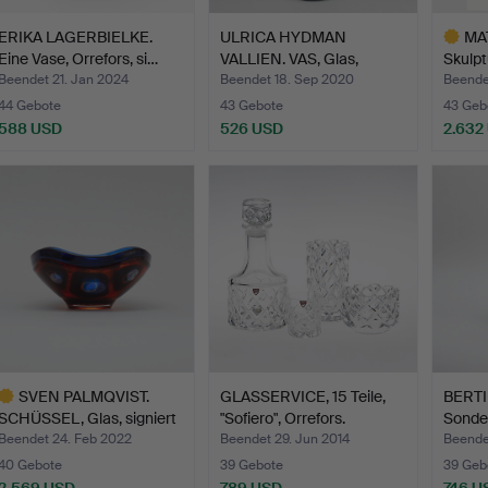
ERIKA LAGERBIELKE.
ULRICA HYDMAN
MA
Eine Vase, Orrefors, si…
VALLIEN. VAS, Glas,
Skulpt
signiert…
M…
Beendet 21. Jan 2024
Beendet 18. Sep 2020
Beende
44 Gebote
43 Gebote
43 Geb
588 USD
526 USD
2.632
Ausgewä
Objekt
SVEN PALMQVIST.
GLASSERVICE, 15 Teile,
BERTI
SCHÜSSEL, Glas, signiert
"Sofiero", Orrefors.
Sonde
O…
Beendet 24. Feb 2022
Beendet 29. Jun 2014
Beende
40 Gebote
39 Gebote
39 Geb
2.569 USD
789 USD
746 U