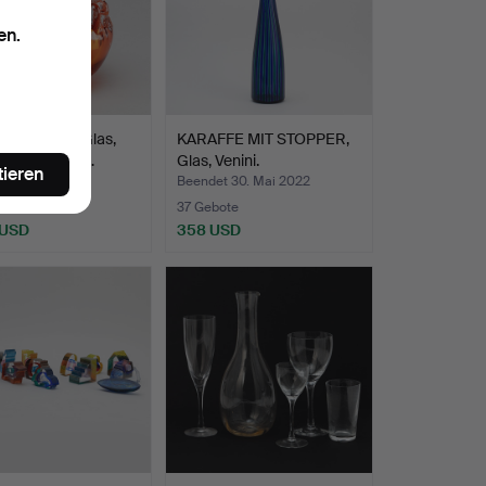
en.
E, "Polar", Glas,
KARAFFE MIT STOPPER,
Wärff, Kosta…
Glas, Venini.
tieren
t 28. Feb 2020
Beendet 30. Mai 2022
ote
37 Gebote
 USD
358 USD