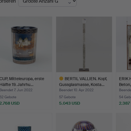
ortieren
CUP, Mitteleuropa, erste
BERTIL VALLIEN. Kopf,
ERIK 
Hälfte 19. Jahrhu…
Gussglasmasse, Kosta…
Beton,
Beendet 7. Jun 2022
Beendet 10. Apr 2022
Beende
62 Gebote
57 Gebote
54 Geb
2.768 USD
5.043 USD
2.387
Ausgewähltes
Objekt