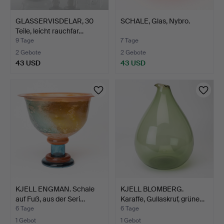
GLASSERVISDELAR, 30
SCHALE, Glas, Nybro.
Teile, leicht rauchfar…
9 Tage
7 Tage
2 Gebote
2 Gebote
43 USD
43 USD
KJELL ENGMAN. Schale
KJELL BLOMBERG.
auf Fuß, aus der Seri…
Karaffe, Gullaskruf, grüne…
6 Tage
6 Tage
1 Gebot
1 Gebot