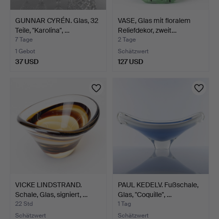
GUNNAR CYRÉN. Glas, 32
VASE, Glas mit floralem
Teile, "Karolina", …
Reliefdekor, zweit…
7 Tage
2 Tage
1 Gebot
Schätzwert
37 USD
127 USD
VICKE LINDSTRAND.
PAUL KEDELV. Fußschale,
Schale, Glas, signiert, …
Glas, "Coquille", …
22 Std
1 Tag
Schätzwert
Schätzwert