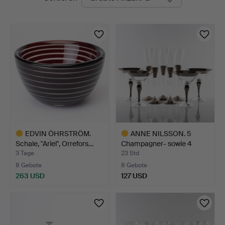
Auktionen
EDVIN ÖHRSTRÖM.
ANNE NILSSON. 5
Schale, "Ariel", Orrefors…
Champagner- sowie 4
Cockta…
3 Tage
23 Std
8 Gebote
8 Gebote
263 USD
127 USD
Ausgewähltes
Ausgewähltes
Objekt
Objekt