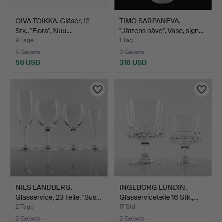
OIVA TOIKKA. Gläser, 12
TIMO SARPANEVA.
Stk., "Flora", Nuu…
"Jättens näve", Vase, sign…
9 Tage
1 Tag
5 Gebote
3 Gebote
58 USD
316 USD
NILS LANDBERG.
INGEBORG LUNDIN.
Glasservice, 23 Teile, "Sus…
Glasserviceteile 16 Stk.,…
2 Tage
17 Std
2 Gebote
2 Gebote