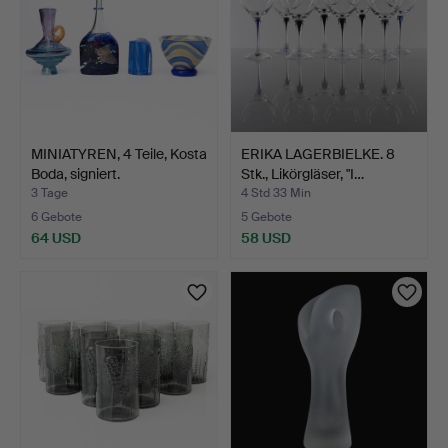
MINIATYREN, 4 Teile, Kosta
ERIKA LAGERBIELKE. 8
Boda, signiert.
Stk., Likörgläser, "I…
3 Tage
4 Std 33 Min
6 Gebote
5 Gebote
64 USD
58 USD