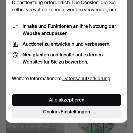
Dienstleistung erforderlich. Die Cookies, die Sie
selbst verwalten können, werden verwendet, um:
Inhalte und Funktionen an Ihre Nutzung der
Website anzupassen.
Auctionet zu entwickeln und verbessern.
KAJ FRANCK. Gläser, 6
BERTIL VALLIEN. Vase,
Stk., "Kartio", limi…
"Wind Pipes", Kosta …
Neuigkeiten und Inhalte auf externen
8 Tage
3 Tage
Websites für Sie zu bewerben.
1 Gebot
1 Gebot
37 USD
37 USD
Weitere Informationen:
Datenschutzerklärung
Alle akzeptieren
Cookie-Einstellungen