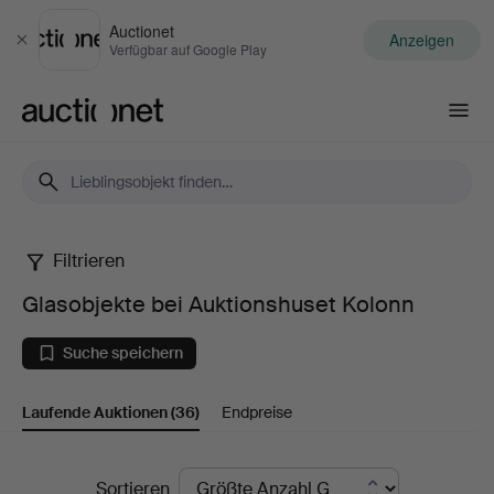
Auctionet
Anzeigen
Schließen
Verfügbar auf Google Play
Auctionet.com
Filtrieren
Glasobjekte
Glasobjekte bei Auktionshuset Kolonn
bei
Suche speichern
Auktionshuset
Laufende Auktionen
(36)
Endpreise
Kolonn
Laufende
Sortieren