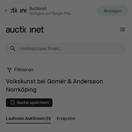
Auctionet
Anzeigen
Schließen
Verfügbar auf Google Play
Auctionet.com
Filtrieren
Volkskunst
Volkskunst bei Gomér & Andersson
bei
Norrköping
Gomér
Suche speichern
&
Laufende Auktionen
(0)
Endpreise
Andersson