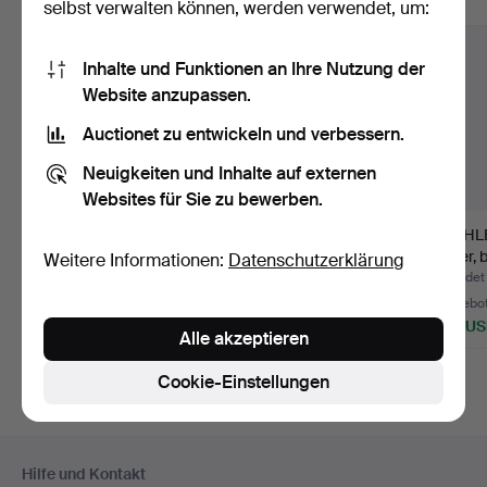
Alle Objekte anzeigen
selbst verwalten können, werden verwendet, um:
Inhalte und Funktionen an Ihre Nutzung der
Website anzupassen.
Auctionet zu entwickeln und verbessern.
Neuigkeiten und Inhalte auf externen
Websites für Sie zu bewerben.
STÜHLE, 3 Stk., Kiefer,
KONVOLUT ÄLTERE
STÜHLE,
bäuerlich, 19. Jh.
HOBEL, Holz, 18./19. Jh.
Kiefer, 
Weitere Informationen:
Datenschutzerklärung
Beendet 6. Aug 2026
Beendet 29. Jul 2026
Beendet 
1 Gebot
Schätzwert
24 Gebo
32 USD
159 USD
280 U
Alle akzeptieren
Cookie-Einstellungen
Fußzeilen-
Hilfe und Kontakt
Navigation