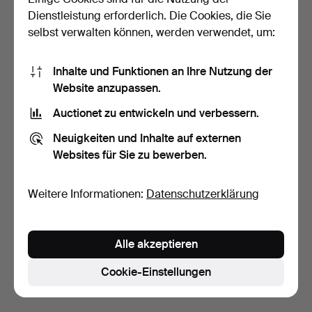
Dienstleistung erforderlich. Die Cookies, die Sie
selbst verwalten können, werden verwendet, um:
Inhalte und Funktionen an Ihre Nutzung der
Website anzupassen.
Auctionet zu entwickeln und verbessern.
SPIELZEUG, Volkskunst,
TORGBORG LINDBERG-
Neuigkeiten und Inhalte auf externen
Holz, 20. Jahrhunde…
KARLSSON. Skulpturen 2
Websites für Sie zu bewerben.
S…
8 Tage
1 Tag
Schätzwert
Schätzwert
85 USD
85 USD
Weitere Informationen:
Datenschutzerklärung
Suche speichern
Alle akzeptieren
Sie können auch in
Beendete Auktionen aus unserem
Archiv
suchen.
Cookie-Einstellungen