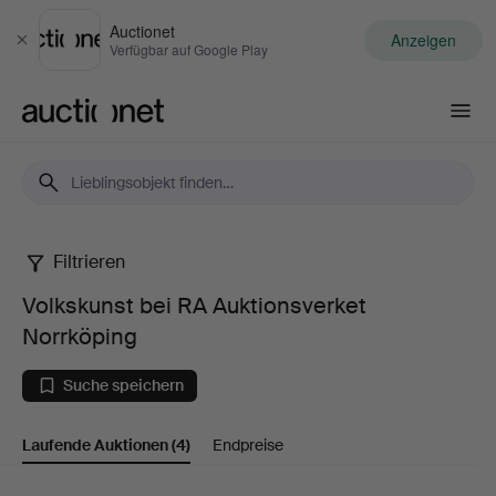
Auctionet
Anzeigen
Schließen
Verfügbar auf Google Play
Auctionet.com
Filtrieren
Volkskunst
Volkskunst bei RA Auktionsverket
bei
Norrköping
RA
Suche speichern
Auktionsverket
Laufende Auktionen
(4)
Endpreise
Norrköping