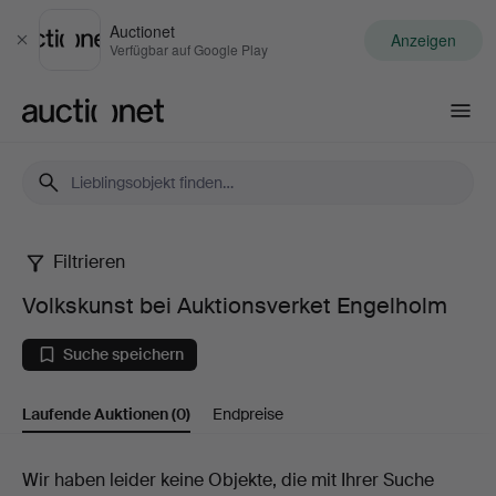
Auctionet
Anzeigen
Schließen
Verfügbar auf Google Play
Auctionet.com
Filtrieren
Volkskunst
Volkskunst bei Auktionsverket Engelholm
bei
Suche speichern
Auktionsverket
Laufende Auktionen
(0)
Endpreise
Engelholm
Laufende
Wir haben leider keine Objekte, die mit Ihrer Suche