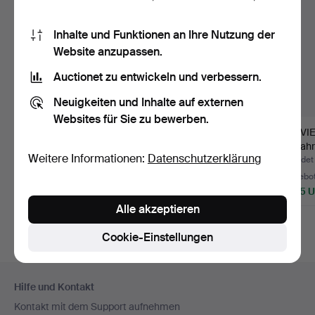
Inhalte und Funktionen an Ihre Nutzung der
Website anzupassen.
Auctionet zu entwickeln und verbessern.
Neuigkeiten und Inhalte auf externen
Websites für Sie zu bewerben.
Sargtisch mit
MANSDRÄKT Luggude
SERVI
Komstadskiva,
Härad, 11 delar.
18. Jah
Weitere Informationen:
Datenschutzerklärung
Kalkstein. Sch…
Beendet 27. Nov 2021
Beendet 31. Mai 2026
Beendet 
7 Gebote
41 Gebote
32 Gebo
1.899 USD
1.699 USD
1.345 
Alle akzeptieren
Ausgewähltes
Objekt
Cookie-Einstellungen
Fußzeilen-
Hilfe und Kontakt
Navigation
Kontakt mit dem Support aufnehmen