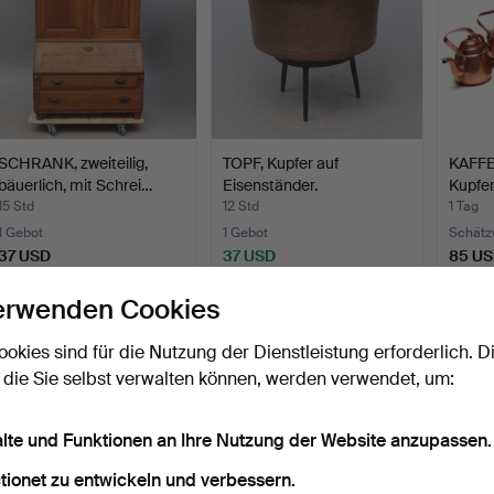
SCHRANK, zweiteilig,
TOPF, Kupfer auf
KAFFE
bäuerlich, mit Schrei…
Eisenständer.
Kupfer
15 Std
12 Std
1 Tag
1 Gebot
1 Gebot
Schätz
37 USD
37 USD
85 U
erwenden Cookies
ookies sind für die Nutzung der Dienstleistung erforderlich. D
 die Sie selbst verwalten können, werden verwendet, um:
alte und Funktionen an Ihre Nutzung der Website anzupassen.
tionet zu entwickeln und verbessern.