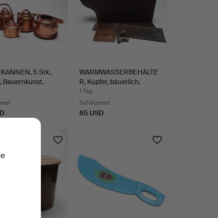
KANNEN, 5 Stk.,
WARMWASSERBEHÄLTE
, Bauernkunst.
R, Kupfer, bäuerlich.
1 Tag
wert
Schätzwert
SD
85 USD
ie