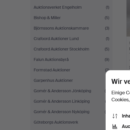
Auktionsverket Engelholm
(1)
Bishop & Miller
(5)
Björnssons Auktionskammare
(3)
Crafoord Auktioner Lund
(1)
Crafoord Auktioner Stockholm
(5)
Falun Auktionsbyrå
(9)
Formstad Auktioner
(2)
Wir v
Garpenhus Auktioner
(1)
Gomér & Andersson Jönköping
(5)
Einige C
Cookies,
Gomér & Andersson Linköping
(2)
Gomér & Andersson Nyköping
(4)
Inh
Göteborgs Auktionsverk
(1)
Auc