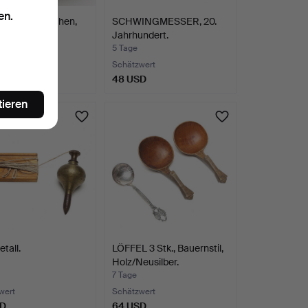
en.
tes Nähkästchen,
SCHWINGMESSER, 20.
hrhundert.
Jahrhundert.
5 Tage
wert
Schätzwert
SD
48 USD
tieren
etall.
LÖFFEL 3 Stk., Bauernstil,
Holz/Neusilber.
7 Tage
wert
Schätzwert
SD
64 USD