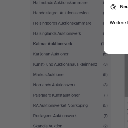
Halmstads Auktionskammare
(4)
Neu
Handelslagret Auktionsservice
(5)
Weitere 
Helsingborgs Auktionskammare
(4)
Hälsinglands Auktionsverk
(8)
Kalmar Auktionsverk
(16)
Karljohan Auktioner
(5)
Kunst- und Auktionshaus Kleinhenz
(3)
Markus Auktioner
(5)
Norrlands Auktionsverk
(3)
Palsgaard Kunstauktioner
(1)
RA Auktionsverket Norrköping
(5)
Roslagens Auktionsverk
(7)
Skandia Auktion
(2)