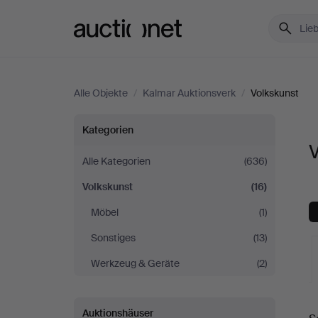
Auctionet.com
Alle Objekte
/
Kalmar Auktionsverk
/
Volkskunst
Volkskunst
Kategorien
V
bei
Alle Kategorien
(636)
Volkskunst
(16)
Kalmar
Möbel
(1)
Auktionsverk
Sonstiges
(13)
Werkzeug & Geräte
(2)
L
Auktionshäuser