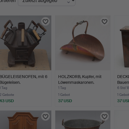
ortieren
uktionen
BÜGELEISENOFEN, mit 6
HOLZKORB, Kupfer, mit
DECKE
Bügeleisen.
Löwenmaskaronen.
Bauer
1 Tag
1 Tag
6 Std 1
2 Gebote
1 Gebot
1 Gebot
43 USD
37 USD
37 US