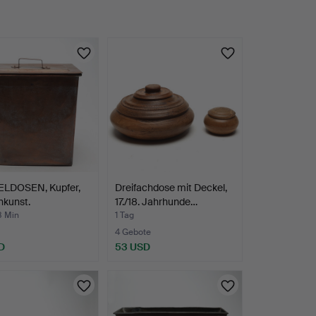
LDOSEN, Kupfer,
Dreifachdose mit Deckel,
nkunst.
17./18. Jahrhunde…
8 Min
1 Tag
4 Gebote
D
53 USD