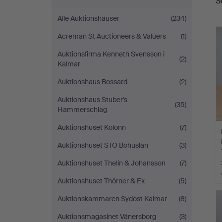
S
A
Alle Auktionshäuser
(234)
Acreman St Auctioneers & Valuers
(1)
Auktionsfirma Kenneth Svensson i
(2)
Kalmar
Auktionshaus Bossard
(2)
Auktionshaus Stuber's
(35)
Hammerschlag
Auktionshuset Kolonn
(7)
Auktionshuset STO Bohuslän
(3)
Auktionshuset Thelin & Johansson
(7)
Auktionshuset Thörner & Ek
(5)
Auktionskammaren Sydost Kalmar
(8)
Auktionsmagasinet Vänersborg
(3)