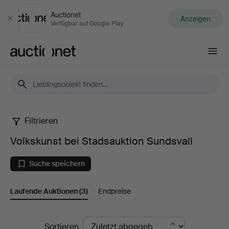
Auctionet
Anzeigen
Schließen
Verfügbar auf Google Play
Auctionet.com
Filtrieren
Volkskunst
Volkskunst bei Stadsauktion Sundsvall
bei
Suche speichern
Stadsauktion
Laufende Auktionen
(3)
Endpreise
Sundsvall
Laufende
Sortieren