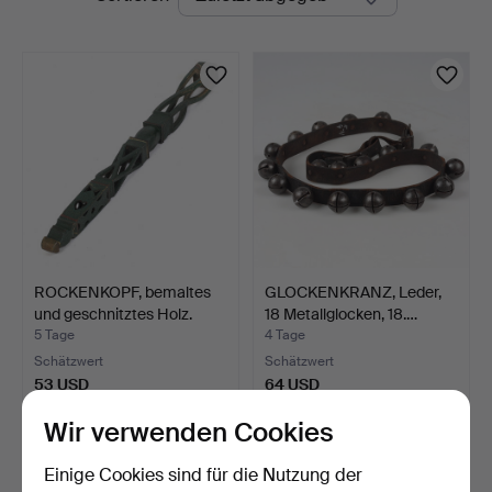
Auktionen
ROCKENKOPF, bemaltes
GLOCKENKRANZ, Leder,
und geschnitztes Holz.
18 Metallglocken, 18.…
5 Tage
4 Tage
Schätzwert
Schätzwert
53 USD
64 USD
Wir verwenden Cookies
Einige Cookies sind für die Nutzung der